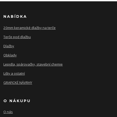
NABÍDKA
20mm keramické dlažby na terče
Terče pod dlažbu
Dlažby
Obklady
Lepidla, spárovačky, stavební chemie
Lišty a ostatní
GRAFICKÉ NÁVRHY
O NÁKUPU
O nás