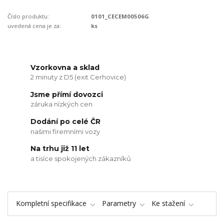
Číslo produktu:
0101_CECEM00506G
uvedená cena je za:
ks
Vzorkovna a sklad
2 minuty z D5 (exit Cerhovice)
Jsme přímí dovozci
záruka nízkých cen
Dodání po celé ČR
našimi firemními vozy
Na trhu již 11 let
a tisíce spokojených zákazníků
Kompletní specifikace
Parametry
Ke stažení