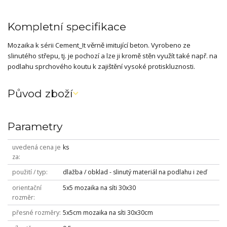
Kompletní specifikace
Mozaika k sérii Cement_It věrně imitující beton. Vyrobeno ze
slinutého střepu, tj. je pochozí a lze ji kromě stěn využít také např. na
podlahu sprchového koutu k zajištění vysoké protiskluznosti.
Původ zboží
Parametry
uvedená cena je
ks
za
použití / typ
dlažba / obklad - slinutý materiál na podlahu i zeď
orientační
5x5 mozaika na síti 30x30
rozměr
přesné rozměry
5x5cm mozaika na síti 30x30cm