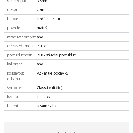
síla střepu
9,5mm
dekor
cement
barva
šedá /antracit
povrch
matný
mrazuvzdornost
ano
otěruvzdornost
PEI IV
protiskluznost
R10 - střední protiskluz
kalibrace
ano
kolísavost
V2 - malé odchylky
odstínu
Výrobce
Classtile (Itálie)
kvalita
1. jakost
balení
0,54m2 / bal.