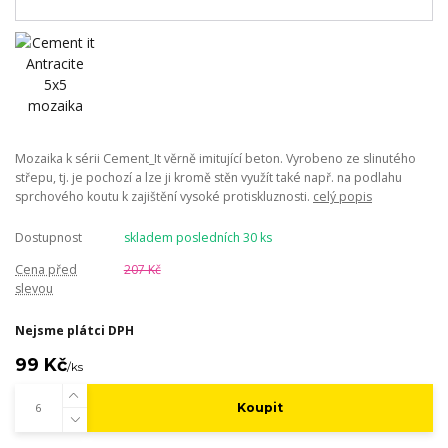
Mozaika k sérii Cement_It věrně imitující beton. Vyrobeno ze slinutého
střepu, tj. je pochozí a lze ji kromě stěn využít také např. na podlahu
sprchového koutu k zajištění vysoké protiskluznosti.
celý popis
Dostupnost
skladem posledních 30 ks
Cena před
207 Kč
slevou
Nejsme plátci DPH
99 Kč
/
ks
Koupit