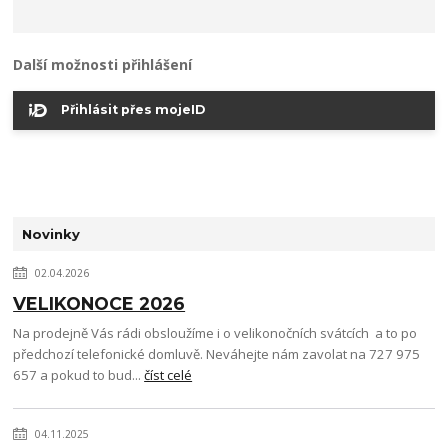
Další možnosti přihlášení
Přihlásit přes mojeID
Novinky
02.04.2026
VELIKONOCE 2026
Na prodejně Vás rádi obsloužíme i o velikonočních svátcích a to po
předchozí telefonické domluvě. Neváhejte nám zavolat na 727 975
657 a pokud to bud...
číst celé
04.11.2025