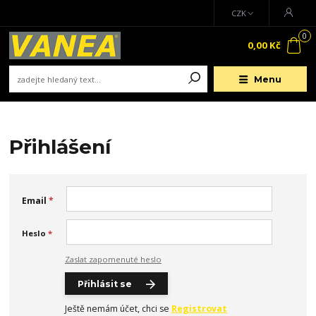
CZK
0
0,00 Kč
Menu
Přihlášení
Email
*
Heslo
*
Zaslat zapomenuté heslo
Přihlásit se
Ještě nemám účet, chci se
Registrovat