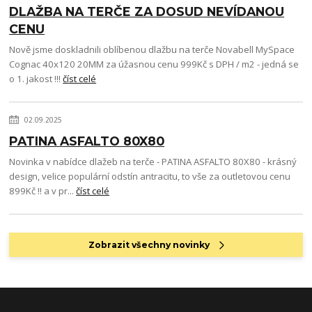
DLAŽBA NA TERČE ZA DOSUD NEVÍDANOU
CENU
Nově jsme doskladnili oblíbenou dlažbu na terče Novabell MySpace
Cognac 40x120 20MM za úžasnou cenu 999Kč s DPH / m2 - jedná se
o 1. jakost !!!
číst celé
02.09.2025
PATINA ASFALTO 80X80
Novinka v nabídce dlažeb na terče - PATINA ASFALTO 80X80 - krásný
design, velice populární odstín antracitu, to vše za outletovou cenu
899Kč !! a v pr...
číst celé
Zobrazit všechny novinky