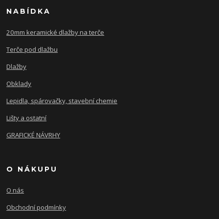
NABÍDKA
20mm keramické dlažby na terče
Terče pod dlažbu
Dlažby
Obklady
Lepidla, spárovačky, stavební chemie
Lišty a ostatní
GRAFICKÉ NÁVRHY
O NÁKUPU
O nás
Obchodní podmínky