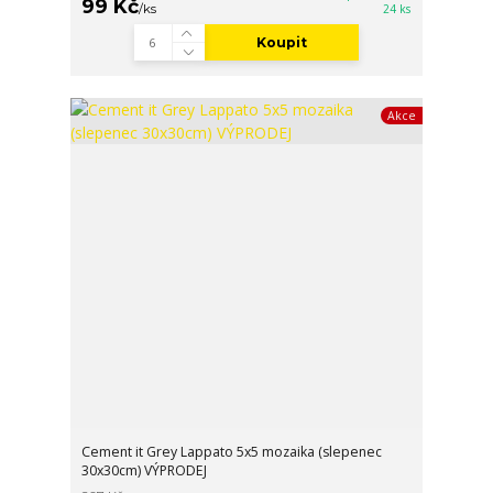
99 Kč
/
ks
24 ks
Koupit
Akce
Cement it Grey Lappato 5x5 mozaika (slepenec
30x30cm) VÝPRODEJ