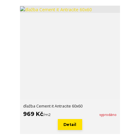
dlažba Cement it Antracite 60x60
969 Kč
/
m2
vyprodáno
Detail