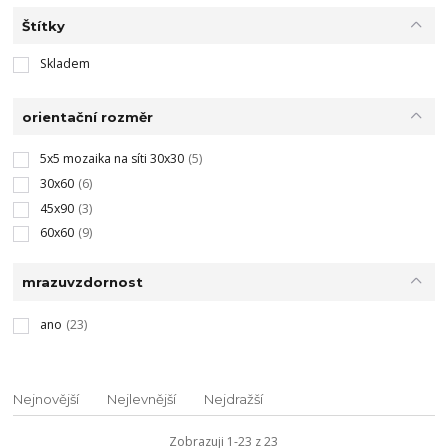
Štítky
Skladem
orientační rozměr
5x5 mozaika na síti 30x30
(5)
30x60
(6)
45x90
(3)
60x60
(9)
mrazuvzdornost
ano
(23)
Nejnovější
Nejlevnější
Nejdražší
Zobrazuji 1-23 z 23