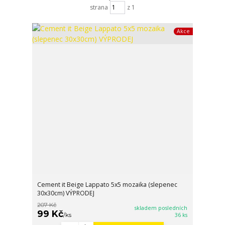
strana
z 1
Akce
Cement it Beige Lappato 5x5 mozaika (slepenec
30x30cm) VÝPRODEJ
207 Kč
skladem posledních
99 Kč
/
ks
36 ks