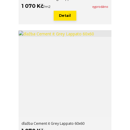
1 070 Kč
/
m2
vyprodáno
Detail
dlažba Cement it Grey Lappato 60x60