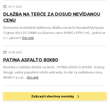
04.11.2025
DLAŽBA NA TERČE ZA DOSUD NEVÍDANOU
CENU
Nově jsme doskladnili oblíbenou dlažbu na terče Novabell MySpace
Cognac 40x120 20MM za úžasnou cenu 999Kč s DPH / m2 - jedná se
o 1. jakost !!!
číst celé
02.09.2025
PATINA ASFALTO 80X80
Novinka v nabídce dlažeb na terče - PATINA ASFALTO 80X80 - krásný
design, velice populární odstín antracitu, to vše za outletovou cenu
899Kč !! a v pr...
číst celé
Zobrazit všechny novinky