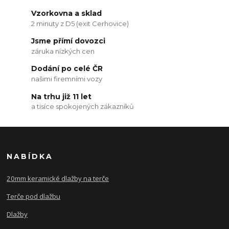
Vzorkovna a sklad
2 minuty z D5 (exit Cerhovice)
Jsme přímí dovozci
záruka nízkých cen
Dodání po celé ČR
našimi firemními vozy
Na trhu již 11 let
a tisíce spokojených zákazníků
NABÍDKA
20mm keramické dlažby na terče
Terče pod dlažbu
Dlažby