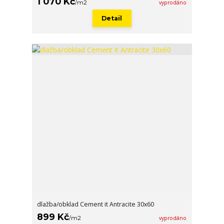
1 070 Kč
/
m2
vyprodáno
Detail
dlažba/obklad Cement it Antracite 30x60
899 Kč
/
m2
vyprodáno