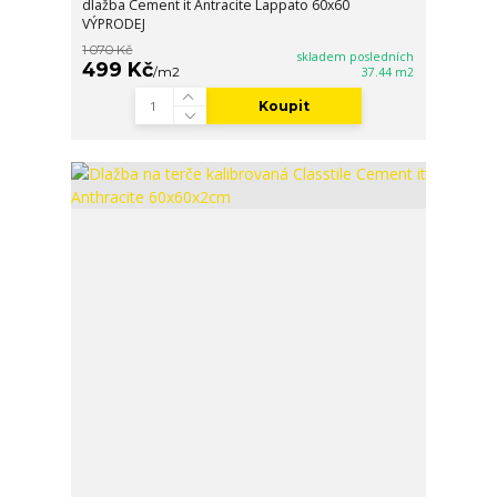
dlažba Cement it Antracite Lappato 60x60
VÝPRODEJ
1 070 Kč
skladem posledních
499 Kč
/
m2
37.44 m2
Koupit