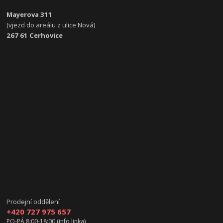
Mayerova 311
(vjezd do areálu z ulice Nová)
267 61 Cerhovice
Prodejní oddělení
+420 727 975 657
PO-PÁ 8:00-18:00 (info linka)