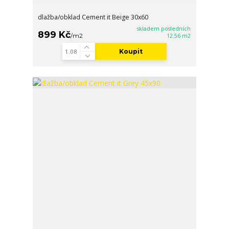
dlažba/obklad Cement it Beige 30x60
skladem posledních
899 Kč
/
m2
12.56 m2
Koupit