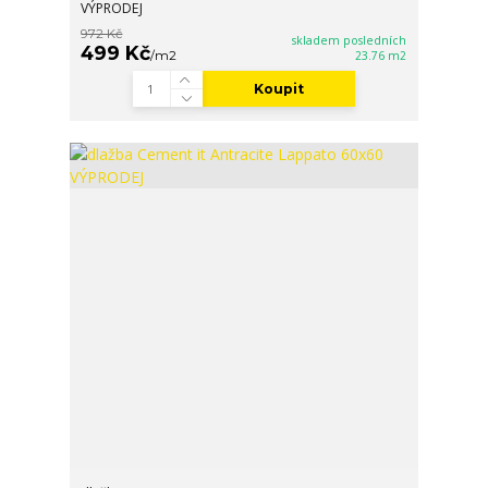
VÝPRODEJ
972 Kč
skladem posledních
499 Kč
/
m2
23.76 m2
Koupit