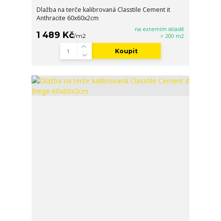
Dlažba na terče kalibrovaná Classtile Cement it
Anthracite 60x60x2cm
na externím skladě
1 489 Kč
/
m2
> 200 m2
Koupit