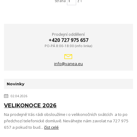
strana
z 1
Prodejní oddělení
+420 727 975 657
PO-PÁ 8:00-18:00 (info linka)
info@vanea.eu
Novinky
02.04.2026
VELIKONOCE 2026
Na prodejně Vás rádi obsloužíme i o velikonočních svátcích a to po
předchozí telefonické domluvě. Neváhejte nám zavolat na 727 975
657 a pokud to bud...
číst celé