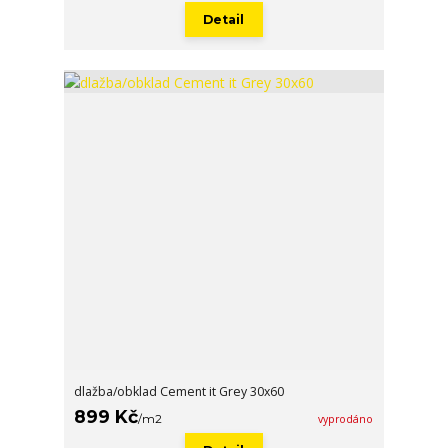
Detail
dlažba/obklad Cement it Grey 30x60
899 Kč
/
m2
vyprodáno