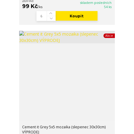
207 Kč
skladem posledních
99 Kč
/
ks
54 ks
Koupit
Akce
Cement it Grey 5x5 mozaika (slepenec 30x30cm)
VÝPRODEJ