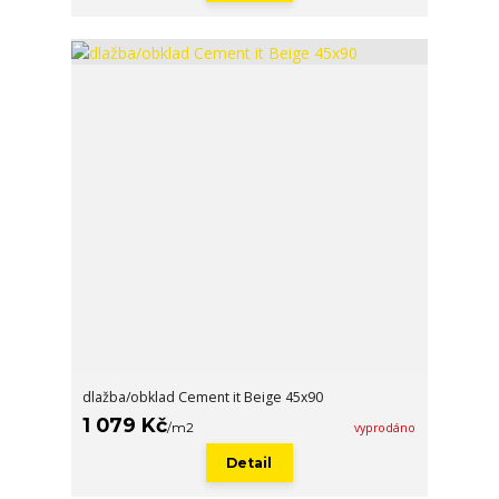
dlažba/obklad Cement it Beige 45x90
1 079 Kč
/
m2
vyprodáno
Detail