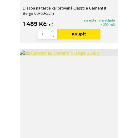
Dlažba na terče kalibrovaná Classtile Cement it
Beige 60x60x2cm
na externím skladě
1 489 Kč
/
m2
> 200 m2
Koupit