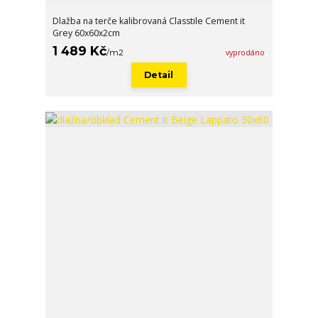
Dlažba na terče kalibrovaná Classtile Cement it
Grey 60x60x2cm
1 489 Kč
/
m2
vyprodáno
Detail