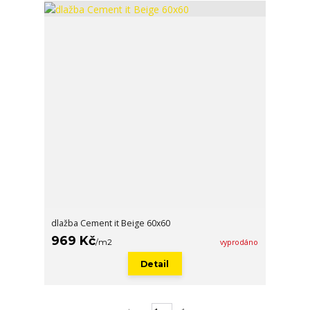
dlažba Cement it Beige 60x60
969 Kč
/
m2
vyprodáno
Detail