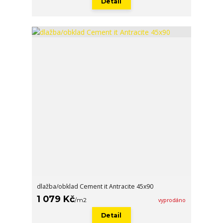
Detail
dlažba/obklad Cement it Antracite 45x90
1 079 Kč
/
m2
vyprodáno
Detail