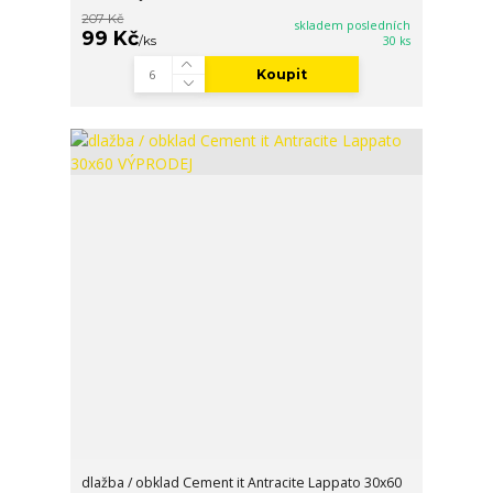
207 Kč
skladem posledních
99 Kč
/
ks
30 ks
Koupit
dlažba / obklad Cement it Antracite Lappato 30x60