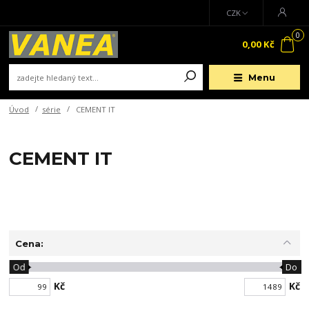
CZK
0
0,00 Kč
Menu
Úvod
série
CEMENT IT
CEMENT IT
Cena:
Od
Do
Kč
Kč