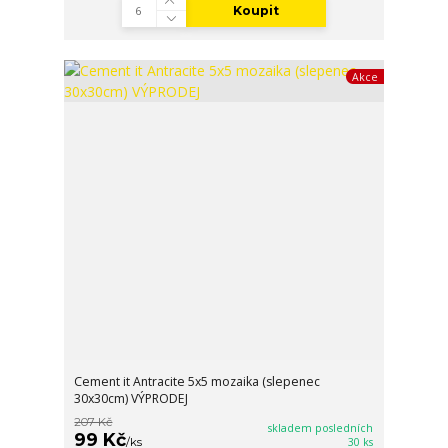
Koupit
Akce
Cement it Antracite 5x5 mozaika (slepenec
30x30cm) VÝPRODEJ
207 Kč
skladem posledních
99 Kč
/
ks
30 ks