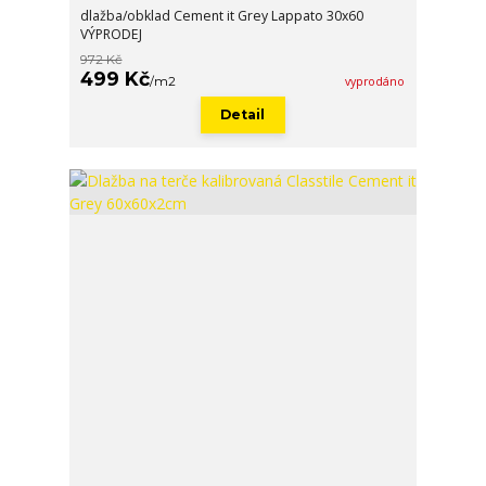
dlažba/obklad Cement it Grey Lappato 30x60
VÝPRODEJ
972 Kč
499 Kč
/
m2
vyprodáno
Detail