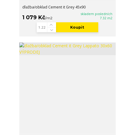
dlažba/obklad Cement it Grey 45x90
skladem posledních
1 079 Kč
/
m2
7.32 m2
Koupit