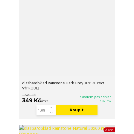
dlažba/obklad Rainstone Dark Grey 30x120 rect.
VÝPRODEJ
1 349 Kč
skladem posledních
349 Kč
/
m2
7.92 m2
Koupit
Akce