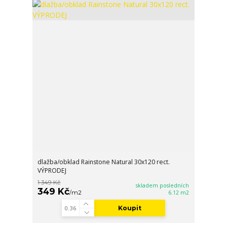
dlažba/obklad Rainstone Natural 30x120 rect.
VÝPRODEJ
1 349 Kč
skladem posledních
349 Kč
/
m2
6.12 m2
Koupit