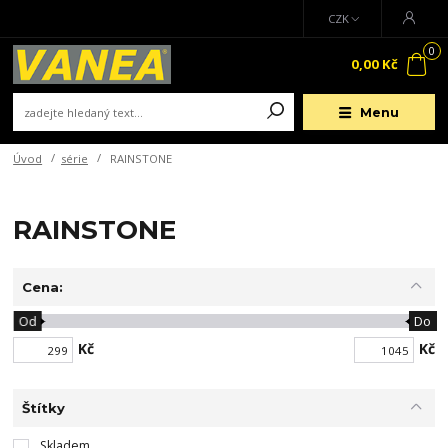
CZK
0
0,00 Kč
Menu
Úvod
série
RAINSTONE
RAINSTONE
Cena:
Od
Do
Kč
Kč
Štítky
Skladem