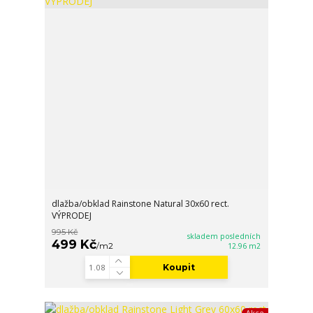
dlažba/obklad Rainstone Natural 30x60 rect.
VÝPRODEJ
995 Kč
skladem posledních
499 Kč
/
m2
12.96 m2
Koupit