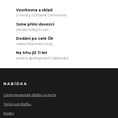
Vzorkovna a sklad
2 minuty z D5 (exit Cerhovice)
Jsme přímí dovozci
záruka nízkých cen
Dodání po celé ČR
našimi firemními vozy
Na trhu již 11 let
a tisíce spokojených zákazníků
NABÍDKA
20mm keramické dlažby na terče
Terče pod dlažbu
Dlažby