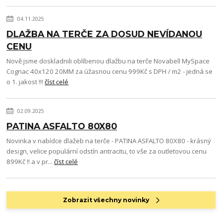
04.11.2025
DLAŽBA NA TERČE ZA DOSUD NEVÍDANOU
CENU
Nově jsme doskladnili oblíbenou dlažbu na terče Novabell MySpace
Cognac 40x120 20MM za úžasnou cenu 999Kč s DPH / m2 - jedná se
o 1. jakost !!!
číst celé
02.09.2025
PATINA ASFALTO 80X80
Novinka v nabídce dlažeb na terče - PATINA ASFALTO 80X80 - krásný
design, velice populární odstín antracitu, to vše za outletovou cenu
899Kč !! a v pr...
číst celé
Zobrazit všechny novinky