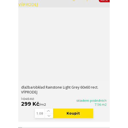
Akce
dlažba/obklad Rainstone Light Grey 60x60 rect.
VÝPRODEJ
1 045 Kč
skladem posledních
299 Kč
/
m2
7.56 m2
Koupit