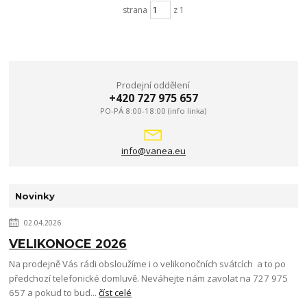
strana
z 1
Prodejní oddělení
+420 727 975 657
PO-PÁ 8:00-18:00 (info linka)
info@vanea.eu
Novinky
02.04.2026
VELIKONOCE 2026
Na prodejně Vás rádi obsloužíme i o velikonočních svátcích a to po
předchozí telefonické domluvě. Neváhejte nám zavolat na 727 975
657 a pokud to bud...
číst celé