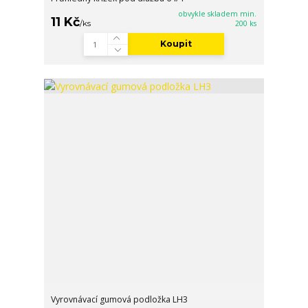
obvykle skladem min.
11 Kč
/
ks
200 ks
Koupit
Vyrovnávací gumová podložka LH3