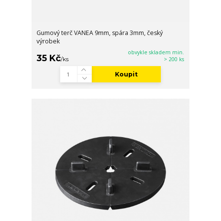
Gumový terč VANEA 9mm, spára 3mm, český
výrobek
obvykle skladem min.
35 Kč
/
ks
> 200 ks
Koupit