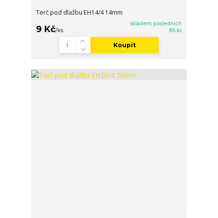
Terč pod dlažbu EH14/4 14mm
skladem posledních
9 Kč
/
ks
86 ks
Koupit