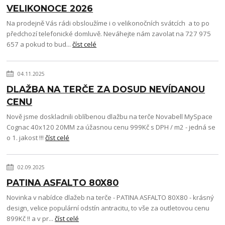
VELIKONOCE 2026
Na prodejně Vás rádi obsloužíme i o velikonočních svátcích a to po
předchozí telefonické domluvě. Neváhejte nám zavolat na 727 975
657 a pokud to bud...
číst celé
04.11.2025
DLAŽBA NA TERČE ZA DOSUD NEVÍDANOU
CENU
Nově jsme doskladnili oblíbenou dlažbu na terče Novabell MySpace
Cognac 40x120 20MM za úžasnou cenu 999Kč s DPH / m2 - jedná se
o 1. jakost !!!
číst celé
02.09.2025
PATINA ASFALTO 80X80
Novinka v nabídce dlažeb na terče - PATINA ASFALTO 80X80 - krásný
design, velice populární odstín antracitu, to vše za outletovou cenu
899Kč !! a v pr...
číst celé