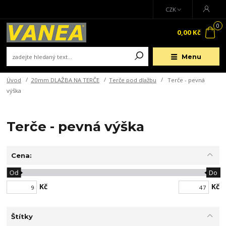
CZK
0
0,00 Kč
Menu
Úvod
20mm DLAŽBA NA TERČE
Terče pod dlažbu
Terče - pevná
výška
Terče - pevná výška
Cena:
Od
Do
Kč
Kč
Štítky