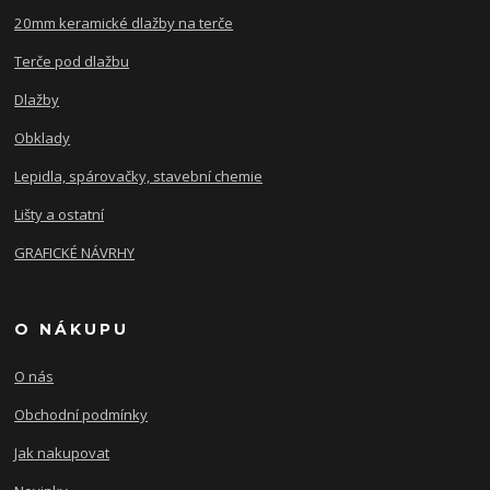
20mm keramické dlažby na terče
Terče pod dlažbu
Dlažby
Obklady
Lepidla, spárovačky, stavební chemie
Lišty a ostatní
GRAFICKÉ NÁVRHY
O NÁKUPU
O nás
Obchodní podmínky
Jak nakupovat