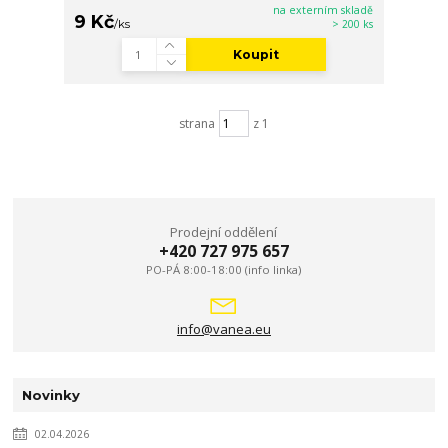
na externím skladě
9 Kč
/
ks
> 200 ks
Koupit
strana
z 1
Prodejní oddělení
+420 727 975 657
PO-PÁ 8:00-18:00 (info linka)
info@vanea.eu
Novinky
02.04.2026