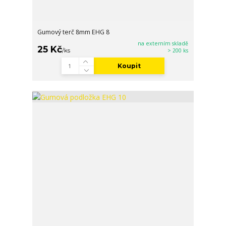
Gumový terč 8mm EHG 8
na externím skladě
25 Kč
/
ks
> 200 ks
Koupit