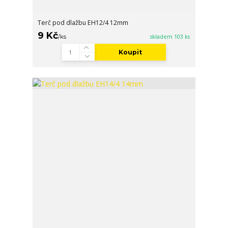
Terč pod dlažbu EH12/4 12mm
9 Kč
/
ks
skladem 103 ks
Koupit