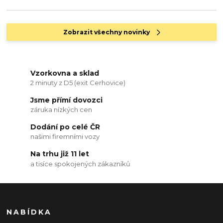
Zobrazit všechny novinky
Vzorkovna a sklad
2 minuty z D5 (exit Cerhovice)
Jsme přímí dovozci
záruka nízkých cen
Dodání po celé ČR
našimi firemními vozy
Na trhu již 11 let
a tisíce spokojených zákazníků
NABÍDKA