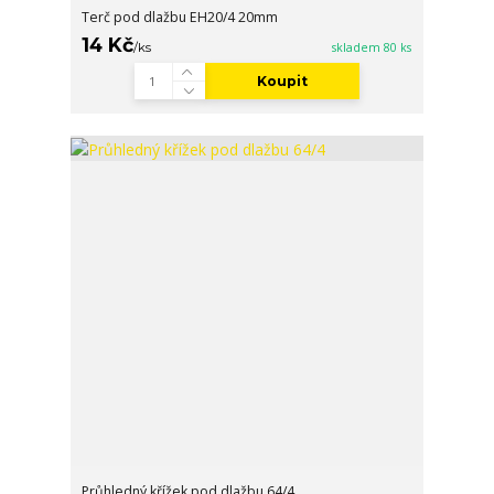
Terč pod dlažbu EH20/4 20mm
14 Kč
/
ks
skladem 80 ks
Koupit
Průhledný křížek pod dlažbu 64/4