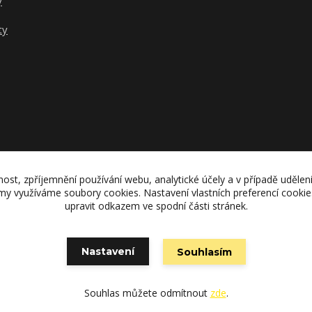
y
ty
nost, zpříjemnění používání webu, analytické účely a v případě udělen
lamy využíváme soubory cookies. Nastavení vlastních preferencí cooki
upravit odkazem ve spodní části stránek.
Upravit sběr cookies.
Nastavení
Souhlasím
Vytvořeno na
Eshop-rychle.cz
Souhlas můžete odmítnout
zde
.