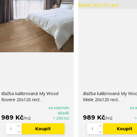
dlažba kalibrovaná My Wood
dlažba kalibrovaná My Wo
Rovere 20x120 rect.
Miele 20x120 rect.
na externím
na 
skladě
989 Kč
989 Kč
/
m2
> 200 m2
/
m2
>
Koupit
Koupit