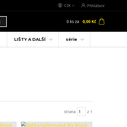
CZK
Přihlášení
0
ks
za
0,00 Kč
t
LIŠTY A DALŠÍ
série
strana
z 1