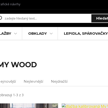
rafické návrhy
Hleda
LAŽBY
OBKLADY
LEPIDLA, SPÁROVAČKY
MY WOOD
ejnovější
Nejlevnější
Nejdražší
obrazuji 1-3 z 3