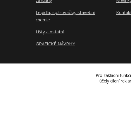
Obklady
Novink
Lepidla, spárovačky, stavební
Kontak
chemie
Lišty a ostatní
GRAFICKÉ NÁVRHY
Pro základní funkč
účely cílení rek