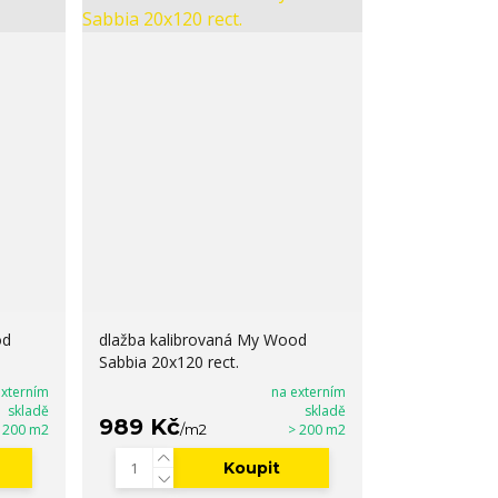
od
dlažba kalibrovaná My Wood
Sabbia 20x120 rect.
externím
na externím
skladě
skladě
989 Kč
 200 m2
/
m2
> 200 m2
Koupit