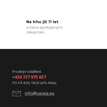
Na trhu již 11 let
a tisíce spokojených
zákazníků
Prodejní oddělení
+420 727 975 657
PO-PÁ 8:00-18:00 (info linka)
info@vanea.eu