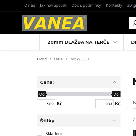
O nás
Jak nakupovat
Obch. podmínky
Kontakty
3D g
20mm DLAŽBA NA TERČE
D
Úvod
série
MY WOOD
Cena:
Od
Do
N
Kč
Kč
Z
Štítky
Skladem