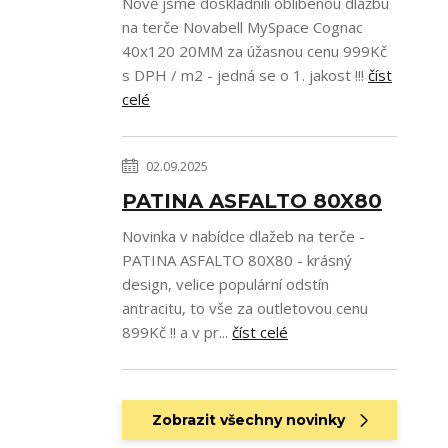
Nově jsme doskladnili oblíbenou dlažbu
na terče Novabell MySpace Cognac
40x120 20MM za úžasnou cenu 999Kč
s DPH / m2 - jedná se o 1. jakost !!!
číst
celé
02.09.2025
PATINA ASFALTO 80X80
Novinka v nabídce dlažeb na terče -
PATINA ASFALTO 80X80 - krásný
design, velice populární odstín
antracitu, to vše za outletovou cenu
899Kč !! a v pr...
číst celé
Zobrazit všechny novinky