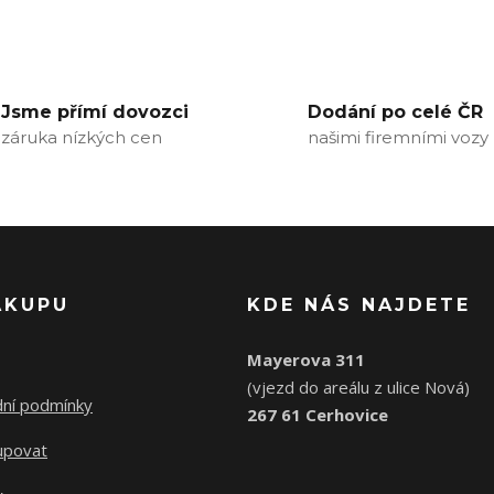
Jsme přímí dovozci
Dodání po celé ČR
záruka nízkých cen
našimi firemními vozy
ÁKUPU
KDE NÁS NAJDETE
Mayerova 311
(vjezd do areálu z ulice Nová)
ní podmínky
267 61 Cerhovice
upovat