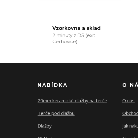
Vzorkovna a sklad
2 minuty z D5 (exit
Cerhovice)
NABÍDKA
O N
20mm keramické dlažby na terče
O nás
Terče pod dlažbu
Obchod
Dlažby
Jak nak