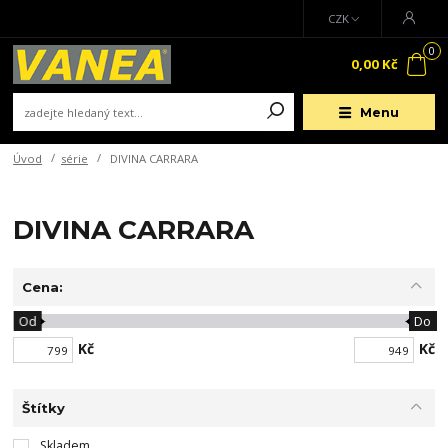
CZK
0
0,00 Kč
Menu
Úvod
série
DIVINA CARRARA
DIVINA CARRARA
Cena:
Od
Do
Kč
Kč
Štítky
Skladem