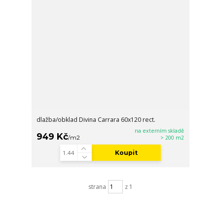
dlažba/obklad Divina Carrara 60x120 rect.
na externím skladě
949 Kč
/
m2
> 200 m2
Koupit
strana
z 1