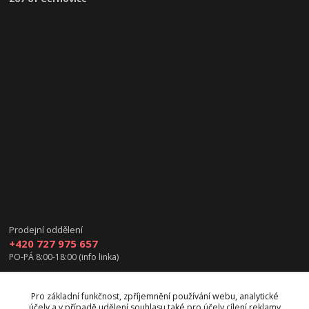
Prodejní oddělení
+420 727 975 657
PO-PÁ 8:00-18:00 (info linka)
info@vanea.eu
Pro základní funkčnost, zpříjemnění používání webu, analytické
účely a v případě udělení souhlasu také pro účely cílení reklamy