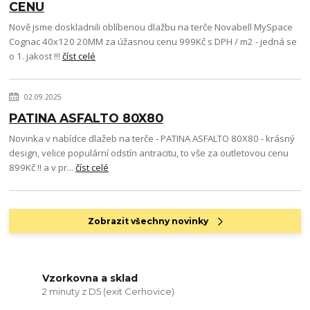
CENU
Nově jsme doskladnili oblíbenou dlažbu na terče Novabell MySpace
Cognac 40x120 20MM za úžasnou cenu 999Kč s DPH / m2 - jedná se
o 1. jakost !!!
číst celé
02.09.2025
PATINA ASFALTO 80X80
Novinka v nabídce dlažeb na terče - PATINA ASFALTO 80X80 - krásný
design, velice populární odstín antracitu, to vše za outletovou cenu
899Kč !! a v pr...
číst celé
Zobrazit všechny novinky
Vzorkovna a sklad
2 minuty z D5 (exit Cerhovice)