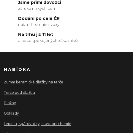
Jsme přímí dovozci
záruka nízkých cen
Dodání po celé ČR
našimi firemními vozy
Na trhu již 11 let
a tisíce spokojených zákazníků
NABÍDKA
20mm keramické dlažby na terče
Terče pod dlažbu
Dlažby
Obklady
Lepidla, spárovačky, stavební chemie