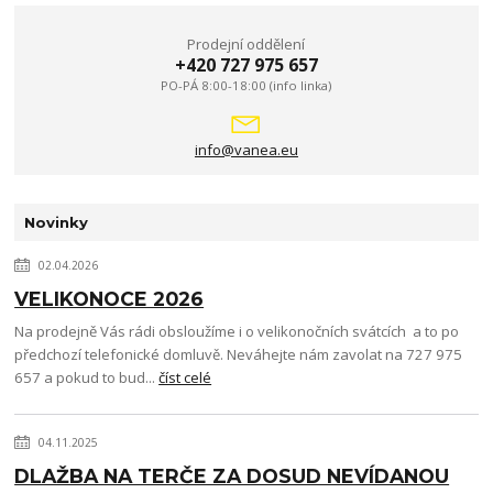
Prodejní oddělení
+420 727 975 657
PO-PÁ 8:00-18:00 (info linka)
info@vanea.eu
Novinky
02.04.2026
VELIKONOCE 2026
Na prodejně Vás rádi obsloužíme i o velikonočních svátcích a to po
předchozí telefonické domluvě. Neváhejte nám zavolat na 727 975
657 a pokud to bud...
číst celé
04.11.2025
DLAŽBA NA TERČE ZA DOSUD NEVÍDANOU