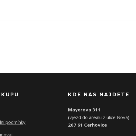
ÁKUPU
KDE NÁS NAJDETE
Mayerova 311
(vjezd do areálu z ulice Nová)
ní podmínky
267 61 Cerhovice
upovat