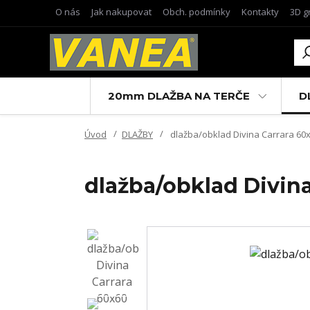
O nás
Jak nakupovat
Obch. podmínky
Kontakty
3D g
20mm DLAŽBA NA TERČE
D
Úvod
DLAŽBY
dlažba/obklad Divina Carrara 60x
dlažba/obklad Divina