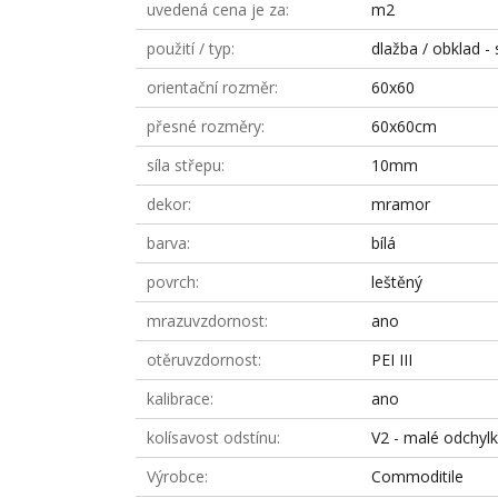
uvedená cena je za
m2
použití / typ
dlažba / obklad - 
orientační rozměr
60x60
přesné rozměry
60x60cm
síla střepu
10mm
dekor
mramor
barva
bílá
povrch
leštěný
mrazuvzdornost
ano
otěruvzdornost
PEI III
kalibrace
ano
kolísavost odstínu
V2 - malé odchyl
Výrobce
Commoditile