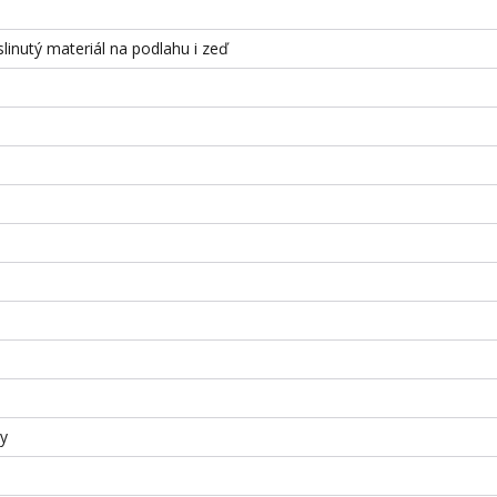
slinutý materiál na podlahu i zeď
ky