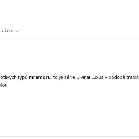
stažení
notlivých typů
mramoru
, to je série Divina! Luxus v podobě tradič
lou.