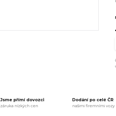
Jsme přímí dovozci
Dodání po celé ČR
záruka nízkých cen
našimi firemními vozy