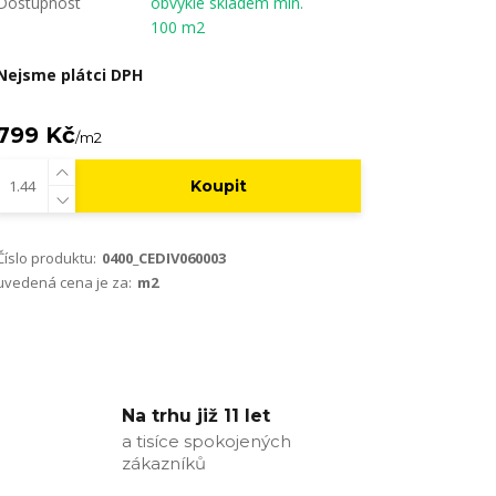
Dostupnost
obvykle skladem min.
100 m2
Nejsme plátci DPH
799 Kč
/
m2
Koupit
Číslo produktu:
0400_CEDIV060003
uvedená cena je za:
m2
Na trhu již 11 let
a tisíce spokojených
zákazníků