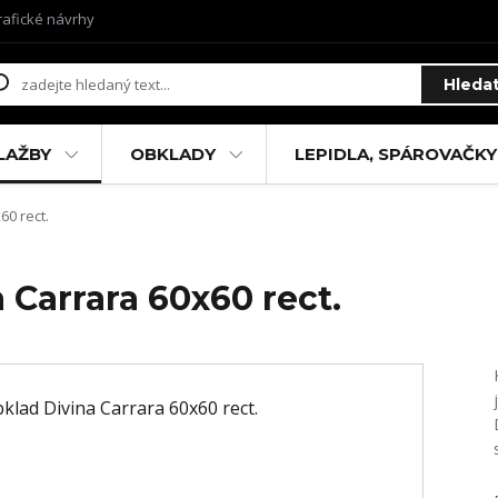
rafické návrhy
Hleda
LAŽBY
OBKLADY
LEPIDLA, SPÁROVAČKY
60 rect.
 Carrara 60x60 rect.