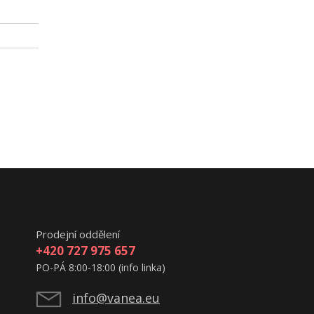
Prodejní oddělení
+420 727 975 657
PO-PÁ 8:00-18:00 (info linka)
info@vanea.eu