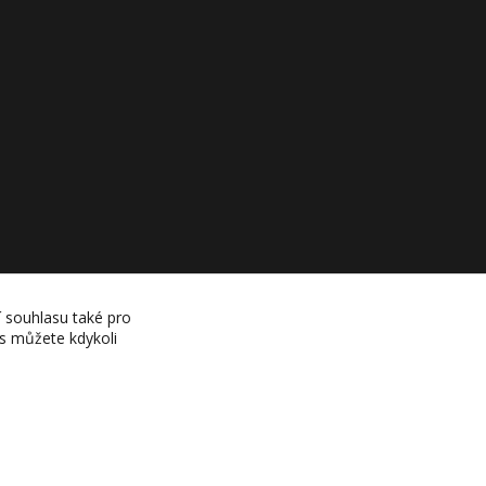
í souhlasu také pro
es můžete kdykoli