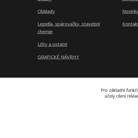
Obklady
Novink
Lepidla, spárovačky, stavební
Kontak
chemie
Lišty a ostatní
GRAFICKÉ NÁVRHY
Pro základní funkč
účely cílení rek