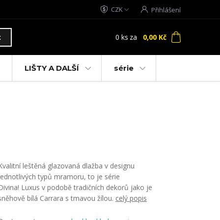
CZK
Přihlášení
0
ks
za
0,00 Kč
t
LIŠTY A DALŠÍ
série
Kvalitní leštěná glazovaná dlažba v designu
jednotlivých typů mramoru, to je série
Divina! Luxus v podobě tradičních dekorů jako je
sněhově bílá Carrara s tmavou žílou.
celý popis