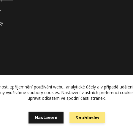
y
ty
nost, zpříjemnění používání webu, analytické účely a v případě udělen
lamy využíváme soubory cookies. Nastavení vlastních preferencí cooki
upravit odkazem ve spodní části stránek.
Upravit sběr cookies.
Nastavení
Souhlasím
Vytvořeno na
Eshop-rychle.cz