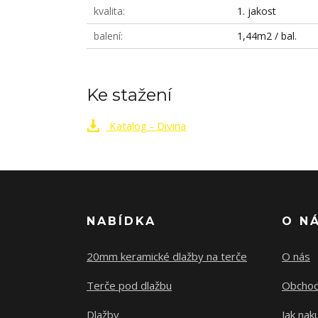
kvalita
1. jakost
balení
1,44m2 / bal.
Ke stažení
Katalog - Divina
NABÍDKA
O N
20mm keramické dlažby na terče
O nás
Terče pod dlažbu
Obchod
Dlažby
Jak nak