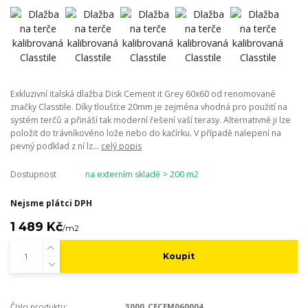
Exkluzivní italská dlažba Disk Cement it Grey 60x60 od renomované
značky Classtile. Díky tloušťce 20mm je zejména vhodná pro použití na
systém terčů a přináší tak moderní řešení vaší terasy. Alternativně ji lze
položit do trávníkovéno lože nebo do kačírku. V případě nalepení na
pevný podklad z ní lz...
celý popis
Dostupnost
na externím skladě > 200 m2
Nejsme plátci DPH
1 489 Kč
/
m2
Koupit
Číslo produktu:
3000_CECEM060004