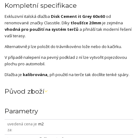
Kompletní specifikace
Exkluzivní italská dlažba
Disk Cement it Grey 60x60
od
renomované značky Classtile. Díky
tloušťce 20mm
je zejména
vhodná pro použití na systém terčů
a přináší tak moderní řešení
vaší terasy.
Alternativně ji lze položit do trávníkovéno lože nebo do kačírku.
V případě nalepení na pevný podklad z ní lze vytvořit pojezdovou
plochu pro automobil.
Dlažba je
kalibrována,
při použití na terče tak docílíte tenké spáry.
Původ zboží
Parametry
uvedená cena je
m2
za