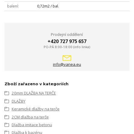
balení
0,72m2 / bal.
Prodejní oddělení
+420 727 975 657
PO-PÁ 8:00-18:00 (info linka)
info@vanea.eu
Zboží zařazeno v kategoriích
20mm DLAŽBA NA TERČE
DLAŽBY
Keramické dlažby na terče
2CM dlažba na terče
Dlažba imitace betonu
Dlažba k bazénu