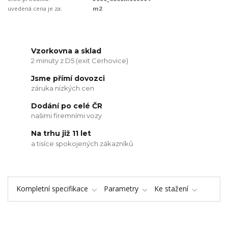
uvedená cena je za:
m2
Vzorkovna a sklad
2 minuty z D5 (exit Cerhovice)
Jsme přímí dovozci
záruka nízkých cen
Dodání po celé ČR
našimi firemními vozy
Na trhu již 11 let
a tisíce spokojených zákazníků
Kompletní specifikace
Parametry
Ke stažení