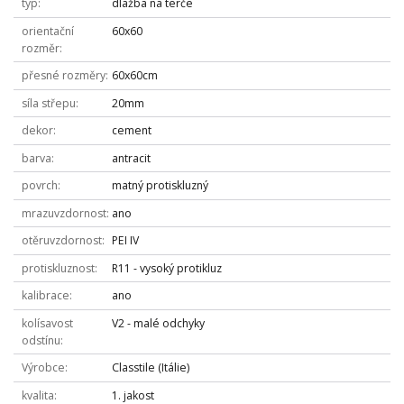
typ
dlažba na terče
orientační
60x60
rozměr
přesné rozměry
60x60cm
síla střepu
20mm
dekor
cement
barva
antracit
povrch
matný protiskluzný
mrazuvzdornost
ano
otěruvzdornost
PEI IV
protiskluznost
R11 - vysoký protikluz
kalibrace
ano
kolísavost
V2 - malé odchyky
odstínu
Výrobce
Classtile (Itálie)
kvalita
1. jakost