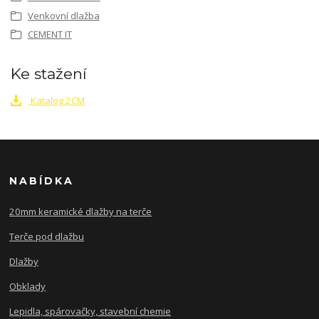
Venkovní dlažba
CEMENT IT
Ke stažení
Katalog 2CM
NABÍDKA
20mm keramické dlažby na terče
Terče pod dlažbu
Dlažby
Obklady
Lepidla, spárovačky, stavební chemie