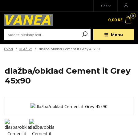
CZK
0
0,00 Kč
Menu
Úvod
DLAŽBY
dlažba/obklad Cement it Grey 45x90
dlažba/obklad Cement it Grey
45x90