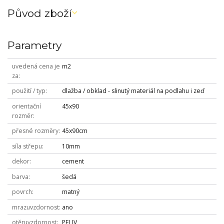
Původ zboží
Parametry
uvedená cena je
m2
za
použití / typ
dlažba / obklad - slinutý materiál na podlahu i zeď
orientační
45x90
rozměr
přesné rozměry
45x90cm
síla střepu
10mm
dekor
cement
barva
šedá
povrch
matný
mrazuvzdornost
ano
otěruvzdornost
PEI IV