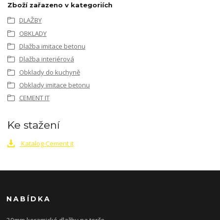
Zboží zařazeno v kategoriích
DLAŽBY
OBKLADY
Dlažba imitace betonu
Dlažba interiérová
Obklady do kuchyně
Obklady imitace betonu
CEMENT IT
Ke stažení
Katalog-Cement it
NABÍDKA
20mm keramické dlažby na terče