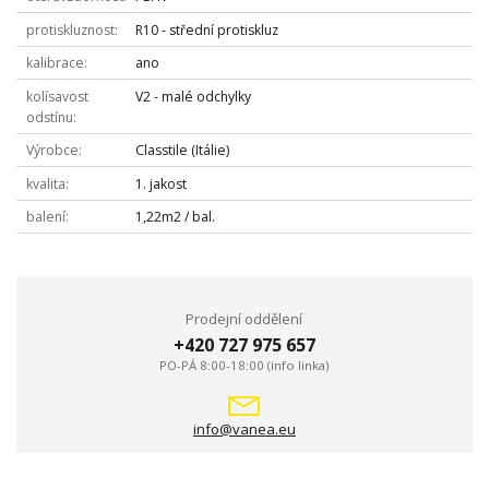
protiskluznost
R10 - střední protiskluz
kalibrace
ano
kolísavost
V2 - malé odchylky
odstínu
Výrobce
Classtile (Itálie)
kvalita
1. jakost
balení
1,22m2 / bal.
Prodejní oddělení
+420 727 975 657
PO-PÁ 8:00-18:00 (info linka)
info@vanea.eu