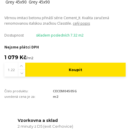
Věrnou imitaci betonu přináší série Cement_It. Kvalita zaručená
renomovanou italskou značkou Classtile.
celý popis
Dostupnost
skladem posledních 7.32 m2
Nejsme plátci DPH
1 079 Kč
/
m2
Koupit
Číslo produktu:
CECEM04505G
uvedená cena je za:
m2
Vzorkovna a sklad
2 minuty z D5 (exit Cerhovice)