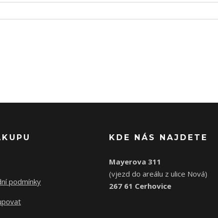
ÁKUPU
KDE NÁS NAJDETE
Mayerova 311
(vjezd do areálu z ulice Nová)
ní podmínky
267 61 Cerhovice
upovat