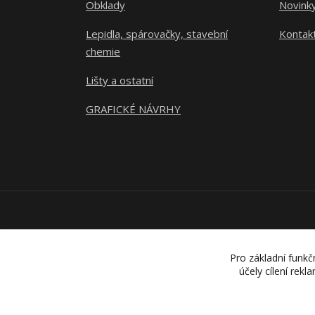
Obklady
Novink
Lepidla, spárovačky, stavební
Kontak
chemie
Lišty a ostatní
GRAFICKÉ NÁVRHY
Pro základní funkč
účely cílení rek