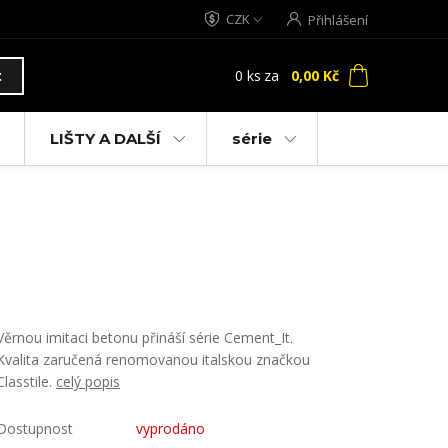
CZK
Přihlášení
0
ks
za
0,00 Kč
t
LIŠTY A DALŠÍ
série
Věrnou imitaci betonu přináší série Cement_It.
Kvalita zaručená renomovanou italskou značkou
Classtile.
celý popis
Dostupnost
vyprodáno