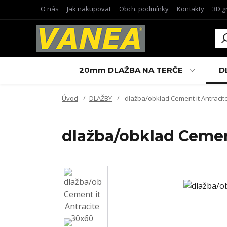
O nás
Jak nakupovat
Obch. podmínky
Kontakty
3D g
20mm DLAŽBA NA TERČE
D
Úvod
DLAŽBY
dlažba/obklad Cement it Antracit
dlažba/obklad Cemen