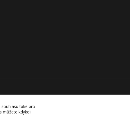
í souhlasu také pro
es můžete kdykoli