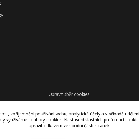
y
ty
Upravit sběr cookies.
nost, zpříjemnění používání webu, analytické účely a v případě udělen
lamy využíváme soubory cookies. Nastavení vlastních preferencí cooki
Vytvořeno na
Eshop-rychle.cz
upravit odkazem ve spodní části stránek.