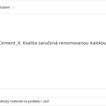
stažení
 Cement_It. Kvalita zaručená renomovanou italsko
slinutý materiál na podlahu i zeď