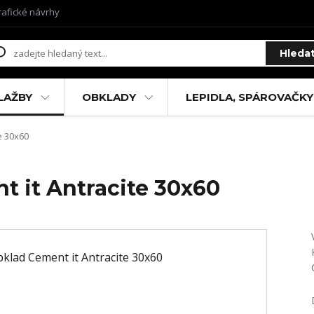
rafické návrhy
Hleda
LAŽBY
OBKLADY
LEPIDLA, SPÁROVAČKY
e 30x60
t it Antracite 30x60