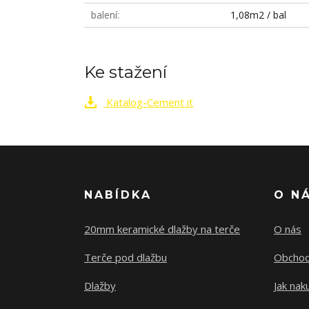
balení
1,08m2 / bal
Ke stažení
Katalog-Cement it
NABÍDKA
O N
20mm keramické dlažby na terče
O nás
Terče pod dlažbu
Obchod
Dlažby
Jak nak