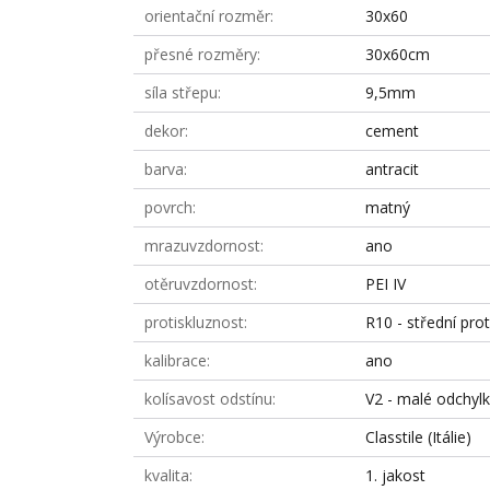
orientační rozměr
30x60
přesné rozměry
30x60cm
síla střepu
9,5mm
dekor
cement
barva
antracit
povrch
matný
mrazuvzdornost
ano
otěruvzdornost
PEI IV
protiskluznost
R10 - střední prot
kalibrace
ano
kolísavost odstínu
V2 - malé odchyl
Výrobce
Classtile (Itálie)
kvalita
1. jakost