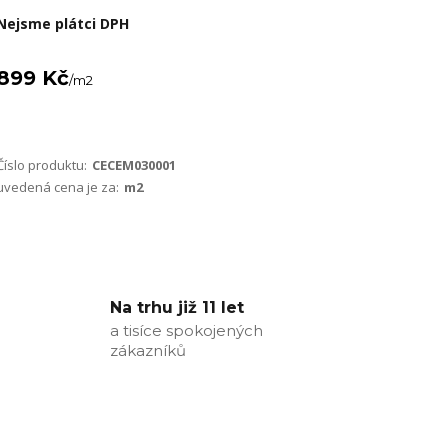
Nejsme plátci DPH
899 Kč
/
m2
Číslo produktu:
CECEM030001
uvedená cena je za:
m2
Na trhu již 11 let
a tisíce spokojených
zákazníků