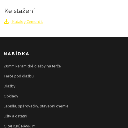
Ke stažení
Katalog-Cement it
NABÍDKA
20mm keramické dlažby na terče
Terče pod dlažbu
Dlažby
Obklady
Lepidla, spárovačky, stavební chemie
Lišty a ostatní
GRAFICKÉ NÁVRHY