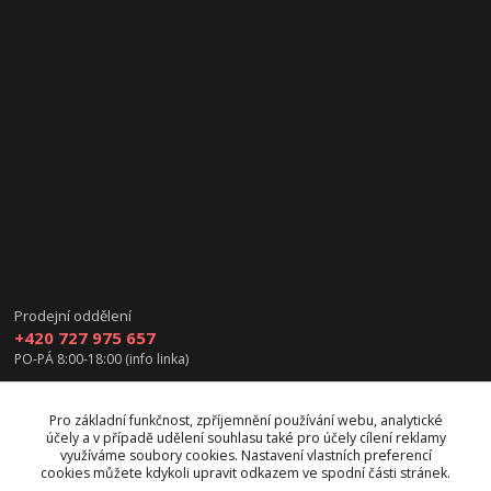
Prodejní oddělení
+420 727 975 657
PO-PÁ 8:00-18:00 (info linka)
info@vanea.eu
Pro základní funkčnost, zpříjemnění používání webu, analytické
účely a v případě udělení souhlasu také pro účely cílení reklamy
využíváme soubory cookies. Nastavení vlastních preferencí
cookies můžete kdykoli upravit odkazem ve spodní části stránek.