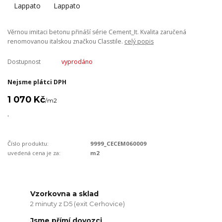
Věrnou imitaci betonu přináší série Cement_It. Kvalita zaručená
renomovanou italskou značkou Classtile.
celý popis
Dostupnost
vyprodáno
Nejsme plátci DPH
1 070 Kč
/
m2
.
Číslo produktu:
9999_CECEM060009
uvedená cena je za:
m2
Vzorkovna a sklad
2 minuty z D5 (exit Cerhovice)
Jsme přímí dovozci