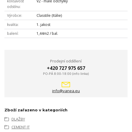
kolísavost
V2 - malé odchylky
odstínu
Výrobce
Classtile (Itálie)
kvalita
1. jakost
balení
1,44m2 / bal.
Prodejní oddělení
+420 727 975 657
PO-PÁ 8:00-18:00 (info linka)
info@vanea.eu
Zboží zařazeno v kategoriích
DLAŽBY
CEMENT IT