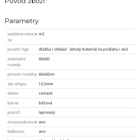
Původ zboží
Parametry
uvedená cena je
m2
za
použití / typ
dlažba / obklad - slinutý materiál na podlahu i zeď
orientační
60x60
rozměr
přesné rozměry
60x60cm
síla střepu
10,5mm
dekor
cement
barva
béžová
povrch
lapovaný
mrazuvzdornost
ano
kalibrace
ano