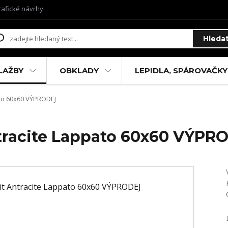
rafické návrhy
Hleda
LAŽBY
OBKLADY
LEPIDLA, SPÁROVAČKY
ato 60x60 VÝPRODEJ
tracite Lappato 60x60 VÝPR