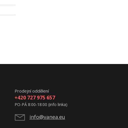
Prodejní oddělení
+420 727 975 657
PO-PÁ 8:00-18:00 (info linka)
info@vanea.eu