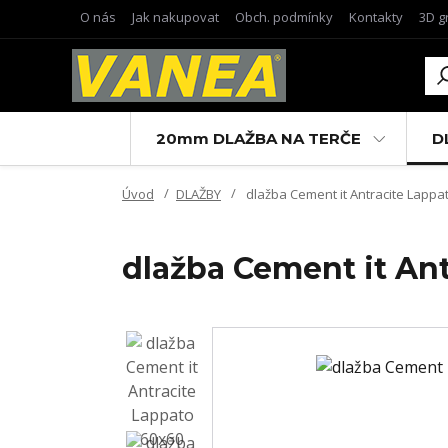
O nás
Jak nakupovat
Obch. podmínky
Kontakty
3D g
20mm DLAŽBA NA TERČE
D
Úvod
DLAŽBY
dlažba Cement it Antracite Lapp
dlažba Cement it An