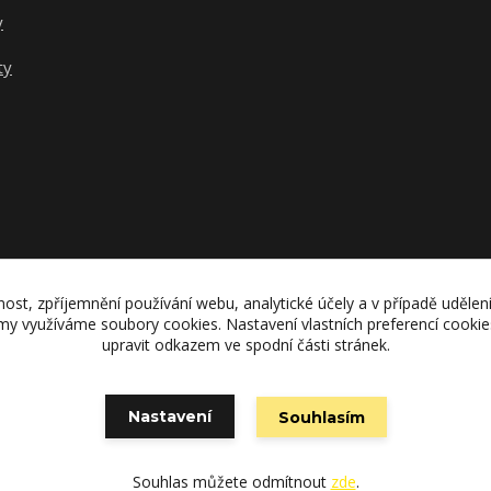
y
ty
nost, zpříjemnění používání webu, analytické účely a v případě udělen
lamy využíváme soubory cookies. Nastavení vlastních preferencí cooki
upravit odkazem ve spodní části stránek.
Upravit sběr cookies.
Nastavení
Souhlasím
Vytvořeno na
Eshop-rychle.cz
Souhlas můžete odmítnout
zde
.