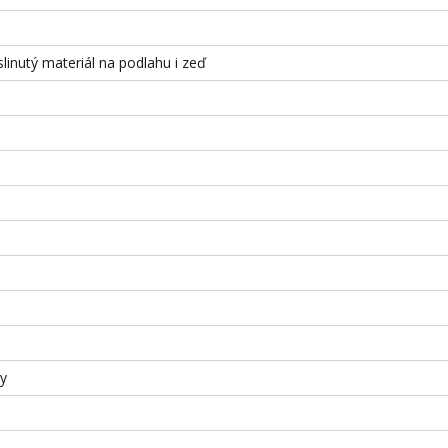
slinutý materiál na podlahu i zeď
ky