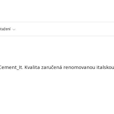
stažení
 Cement_It. Kvalita zaručená renomovanou italsko