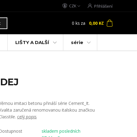
CZK
Přihlášení
0
ks
za
0,00 Kč
t
LIŠTY A DALŠÍ
série
ODEJ
Věrnou imitaci betonu přináší série Cement_It.
Kvalita zaručená renomovanou italskou značkou
Classtile.
celý popis
Dostupnost
skladem posledních