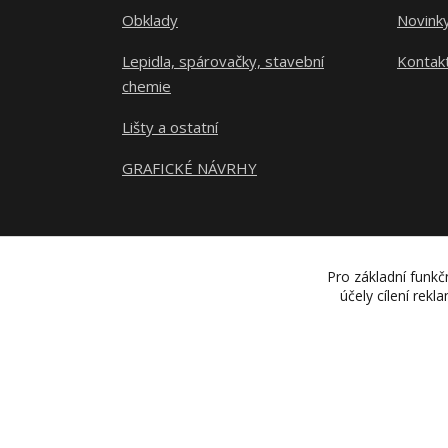
Obklady
Novink
Lepidla, spárovačky, stavební
Kontak
chemie
Lišty a ostatní
GRAFICKÉ NÁVRHY
Pro základní funkč
účely cílení rek