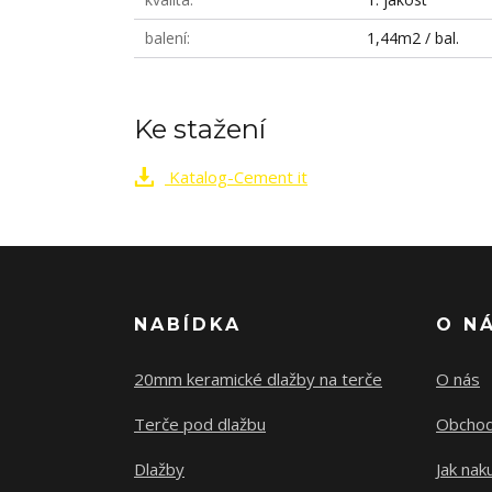
balení
1,44m2 / bal.
Ke stažení
Katalog-Cement it
NABÍDKA
O N
20mm keramické dlažby na terče
O nás
Terče pod dlažbu
Obchod
Dlažby
Jak nak