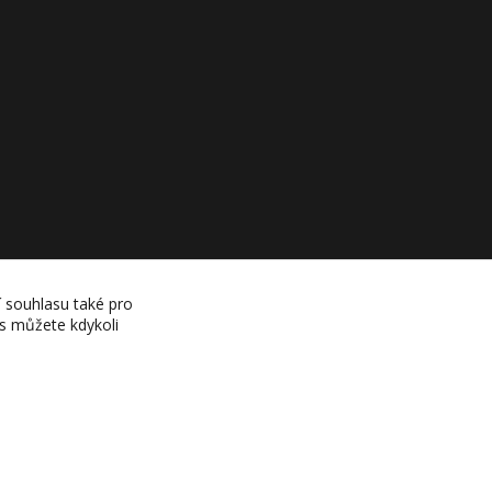
í souhlasu také pro
es můžete kdykoli