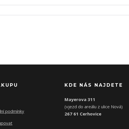
ÁKUPU
KDE NÁS NAJDETE
Mayerova 311
(vjezd do areálu z ulice Nová)
ní podmínky
267 61 Cerhovice
upovat