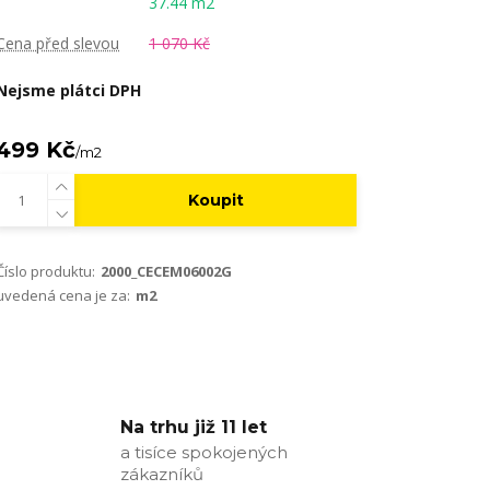
37.44 m2
Cena před slevou
1 070 Kč
Nejsme plátci DPH
499 Kč
/
m2
Koupit
Číslo produktu:
2000_CECEM06002G
uvedená cena je za:
m2
Na trhu již 11 let
a tisíce spokojených
zákazníků