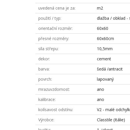
uvedená cena je za
m2
použití / typ
dlažba / obklad - 
orientační rozměr
60x60
přesné rozměry
60x60cm
síla střepu
10,5mm
dekor
cement
barva
šedá /antracit
povrch
lapovaný
mrazuvzdornost
ano
kalibrace
ano
kolísavost odstínu
V2 - malé odchyl
Výrobce
Classtile (Itálie)
kvalita
1. jakost