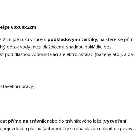
 Beige 60x60x2cm
e 2cm jde ruku v ruce s
podkladovými terčíky
, na které se pří
ychlý odtok vody mezi dlaždicemi, snadnou pokládku bez
pod dlažbou vodoinstalaci a elektroinstalaci (bazény atd.), a dalš
stavební úpravy)
ádat
přímo na trávník
nebo do trávníkového lože (
vytvoření
a pojezdovou plochu (automobil) je třeba dlažbu nalepit na pevný