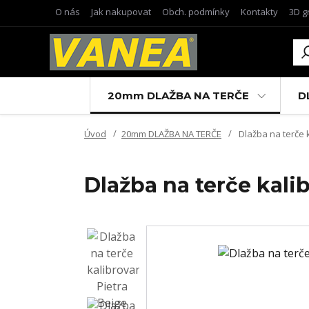
O nás
Jak nakupovat
Obch. podmínky
Kontakty
3D g
20mm DLAŽBA NA TERČE
D
Úvod
20mm DLAŽBA NA TERČE
Dlažba na terče 
Dlažba na terče kal