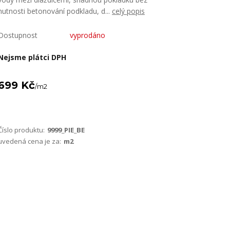
nutnosti betonování podkladu, d...
celý popis
Dostupnost
vyprodáno
Nejsme plátci DPH
699 Kč
/
m2
Číslo produktu:
9999_PIE_BE
uvedená cena je za:
m2