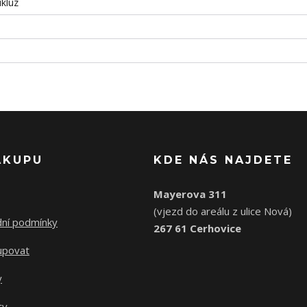
ikluz
ÁKUPU
KDE NÁS NAJDETE
Mayerova 311
(vjezd do areálu z ulice Nová)
ní podmínky
267 61 Cerhovice
upovat
y
ty