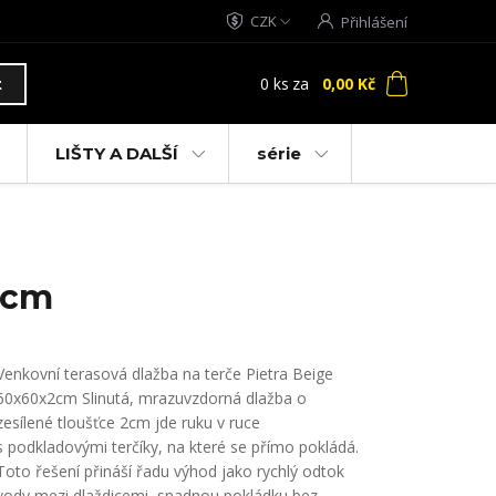
CZK
Přihlášení
0
ks
za
0,00 Kč
t
LIŠTY A DALŠÍ
série
2cm
Venkovní terasová dlažba na terče Pietra Beige
60x60x2cm Slinutá, mrazuvzdorná dlažba o
zesílené tloušťce 2cm jde ruku v ruce
s podkladovými terčíky, na které se přímo pokládá.
Toto řešení přináší řadu výhod jako rychlý odtok
vody mezi dlaždicemi, snadnou pokládku bez