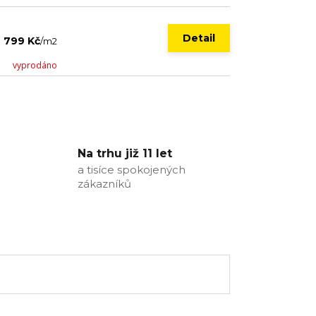
Detail
799 Kč
/
m2
vyprodáno
Na trhu již 11 let
a tisíce spokojených
zákazníků