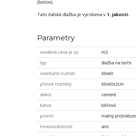
(beton).
Tato italská dlažba je vyrobena v
1. jakosti.
Parametry
uvedená cena je za
m2
typ
dlažba na terče
orientační rozměr
60x60
přesné rozměry
60x60x2cm
dekor
cement
barva
béžová
povrch
matný protiskluz
mrazuvzdornost
ano