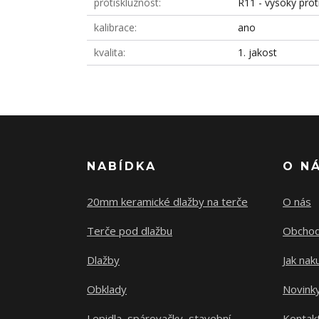
protiskluznost
R11 - vysoký prot
kalibrace
ano
kvalita
1. jakost
NABÍDKA
O N
20mm keramické dlažby na terče
O nás
Terče pod dlažbu
Obchod
Dlažby
Jak nak
Obklady
Novink
Lepidla, spárovačky, stavební
Kontak