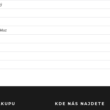
ný
ikluz
ÁKUPU
KDE NÁS NAJDETE