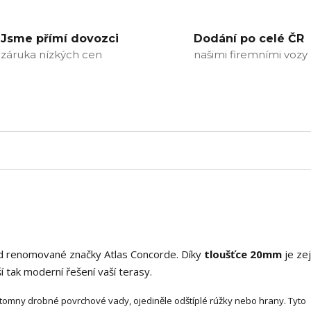
Jsme přímí dovozci
Dodání po celé ČR
záruka nízkých cen
našimi firemními vozy
d renomované značky Atlas Concorde. Díky
tloušťce 20mm
je ze
í tak moderní řešení vaší terasy.
omny drobné povrchové vady, ojediněle odštíplé rúžky nebo hrany. Tyto