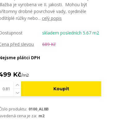
dlažba je vyrobena ve II. jakosti. Mohou být
přítomny drobné povrchové vady, ojediněle
odštíplé rúžky nebo...
celý popis
Dostupnost
skladem posledních 5.67 m2
Cena před slevou
689 Kč
Nejsme plátci DPH
499 Kč
/
m2
Koupit
Číslo produktu:
0100_AL8B
uvedená cena je za:
m2