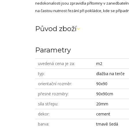
nedokonalosti jsou zpravidla přítomny v zanedbate
na častou nutnost řezání při pokládce, kde se případné
Původ zboží
Parametry
uvedená cena je za
m2
typ
dlažba na terče
orientační rozměr
90x90
přesné rozměry
90x90cm
síla střepu
20mm
dekor
cement
barva
tmavě šedá