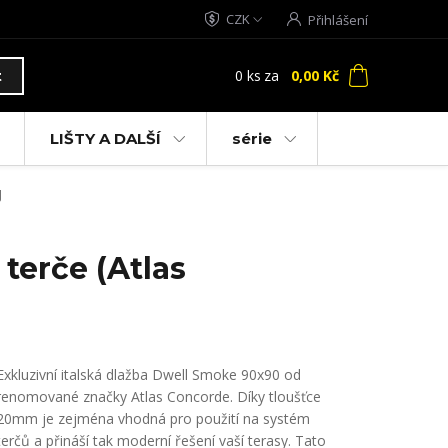
CZK
Přihlášení
0
ks
za
0,00 Kč
t
LIŠTY A DALŠÍ
série
J
terče (Atlas
Exkluzivní italská dlažba Dwell Smoke 90x90 od
renomované značky Atlas Concorde. Díky tloušťce
20mm je zejména vhodná pro použití na systém
terčů a přináší tak moderní řešení vaší terasy. Tato