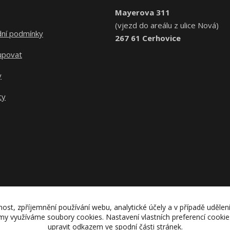
Mayerova 311
(vjezd do areálu z ulice Nová)
ní podmínky
267 61 Cerhovice
upovat
y
ty
nost, zpříjemnění používání webu, analytické účely a v případě udělen
lamy využíváme soubory cookies. Nastavení vlastních preferencí cooki
upravit odkazem ve spodní části stránek.
Upravit sběr cookies.