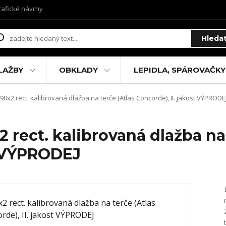
rafické návrhy
Hleda
LAŽBY
OBKLADY
LEPIDLA, SPÁROVAČKY
x2 rect. kalibrovaná dlažba na terče (Atlas Concorde), II. jakost VÝPRODE
rect. kalibrovaná dlažba na 
t VÝPRODEJ