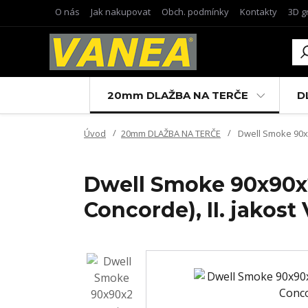
O nás
Jak nakupovat
Obch. podmínky
Kontakty
3D g
20mm DLAŽBA NA TERČE
D
Úvod
20mm DLAŽBA NA TERČE
Dwell Smoke 90x90
Dwell Smoke 90x90x2 
Concorde), II. jakos