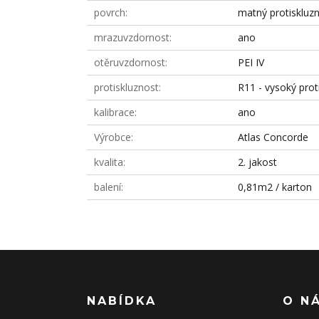
povrch
matný protiskluz
mrazuvzdornost
ano
otěruvzdornost
PEI IV
protiskluznost
R11 - vysoký prot
kalibrace
ano
Výrobce
Atlas Concorde
kvalita
2. jakost
balení
0,81m2 / karton
NABÍDKA
O N