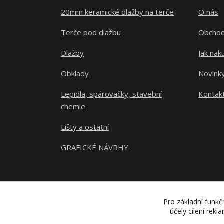
20mm keramické dlažby na terče
O nás
Terče pod dlažbu
Obchod
Dlažby
Jak nak
Obklady
Novink
Lepidla, spárovačky, stavební
Kontak
chemie
Lišty a ostatní
GRAFICKÉ NÁVRHY
Pro základní funkč
účely cílení rek