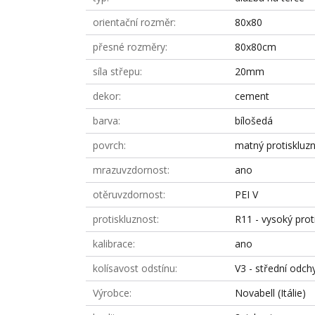
orientační rozměr
80x80
přesné rozměry
80x80cm
síla střepu
20mm
dekor
cement
barva
bílošedá
povrch
matný protiskluz
mrazuvzdornost
ano
otěruvzdornost
PEI V
protiskluznost
R11 - vysoký prot
kalibrace
ano
kolísavost odstínu
V3 - střední odch
Výrobce
Novabell (Itálie)