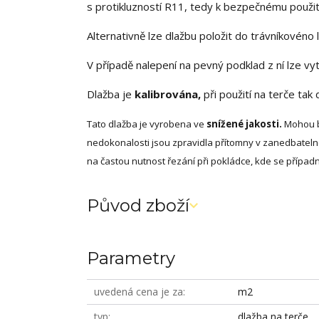
s protikluzností R11, tedy k bezpečnému použit
Alternativně lze dlažbu položit do trávníkovéno 
V případě nalepení na pevný podklad z ní lze vy
Dlažba je
kalibrována,
při použití na terče tak 
Tato dlažba je vyrobena ve
snížené jakosti.
Mohou bý
nedokonalosti jsou zpravidla přítomny v zanedbate
na častou nutnost řezání při pokládce, kde se případné
Původ zboží
Parametry
uvedená cena je za
m2
typ
dlažba na terče