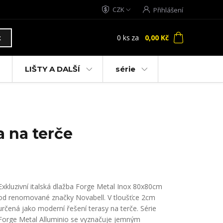
CZK
Přihlášení
0
ks
za
0,00 Kč
t
LIŠTY A DALŠÍ
série
a na terče
Exkluzivní italská dlažba Forge Metal Inox 80x80cm
od renomované značky Novabell. V tloušťce 2cm
určená jako moderní řešení terasy na terče. Série
Forge Metal Alluminio se vyznačuje jemným