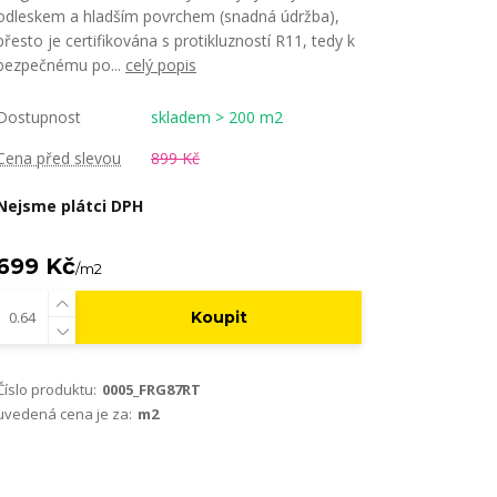
odleskem a hladším povrchem (snadná údržba),
přesto je certifikována s protikluzností R11, tedy k
bezpečnému po...
celý popis
Dostupnost
skladem > 200 m2
Cena před slevou
899 Kč
Nejsme plátci DPH
699 Kč
/
m2
Koupit
Číslo produktu:
0005_FRG87RT
uvedená cena je za:
m2