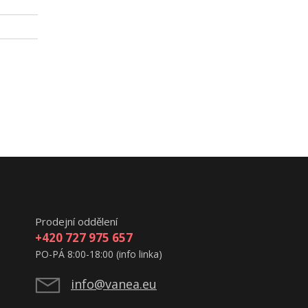
Prodejní oddělení
+420 727 975 657
PO-PÁ 8:00-18:00 (info linka)
info@vanea.eu