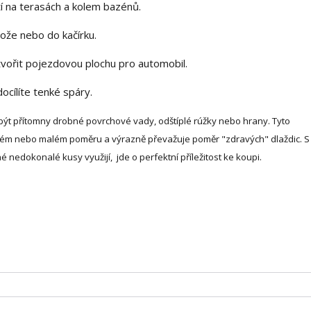
í na terasách a kolem bazénů.
lože nebo do kačírku.
tvořit pojezdovou plochu pro automobil.
docílíte tenké spáry.
t přítomny drobné povrchové vady, odštíplé rúžky nebo hrany. Tyto
lném nebo malém poměru a výrazně převažuje poměr "zdravých" dlaždic. 
 nedokonalé kusy využijí, jde o perfektní příležitost ke koupi.