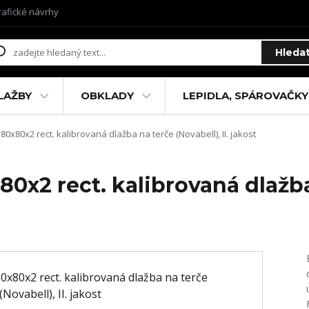
rafické návrhy
Hleda
LAŽBY
OBKLADY
LEPIDLA, SPÁROVAČKY
80x80x2 rect. kalibrovaná dlažba na terče (Novabell), II. jakost
80x2 rect. kalibrovaná dlažb