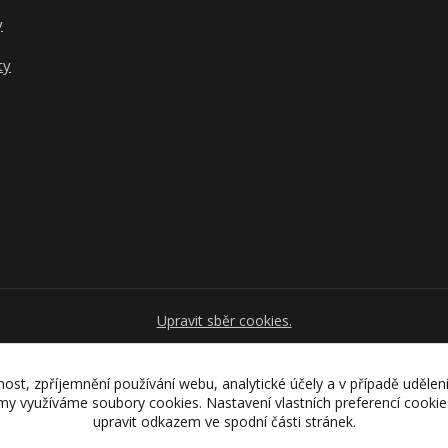
y
ty
Upravit sběr cookies.
nost, zpříjemnění používání webu, analytické účely a v případě udělen
lamy využíváme soubory cookies. Nastavení vlastních preferencí cooki
Vytvořeno na
Eshop-rychle.cz
upravit odkazem ve spodní části stránek.