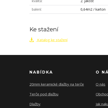
kvalita
2. jakost
balení
0,64m2 / karton
Ke stažení
Katalog ke stažení
NABÍDKA
O N
20mm keramické dlažby na terče
O nás
Terče pod dlažbu
Obchod
Dlažby
Jak nak