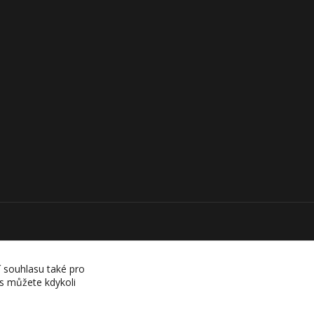
í souhlasu také pro
es můžete kdykoli