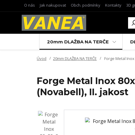
O nás
Jak nakupovat
Obch. podmínky
Kontakty
3D g
20mm DLAŽBA NA TERČE
D
Úvod
20mm DLAŽBA NA TERČE
Forge Metal Inox 
Forge Metal Inox 80x
(Novabell), II. jakost