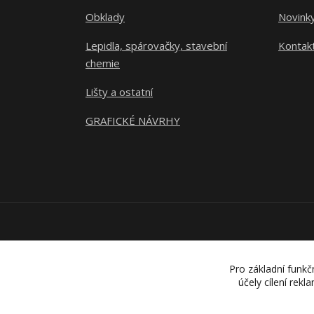
Obklady
Novink
Lepidla, spárovačky, stavební
Kontak
chemie
Lišty a ostatní
GRAFICKÉ NÁVRHY
Pro základní funkč
účely cílení rek