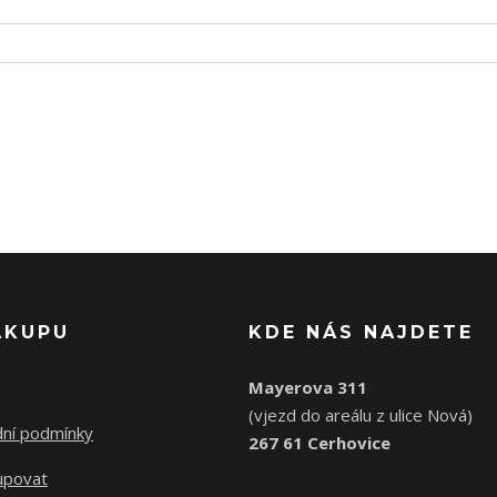
ÁKUPU
KDE NÁS NAJDETE
Mayerova 311
(vjezd do areálu z ulice Nová)
ní podmínky
267 61 Cerhovice
upovat