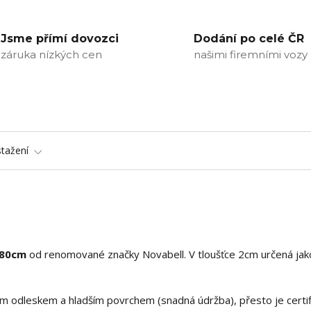
Jsme přímí dovozci
Dodání po celé ČR
záruka nízkých cen
našimi firemními vozy
stažení
x80cm
od renomované značky Novabell. V tloušťce 2cm určená jak
ým odleskem a hladším povrchem (snadná údržba), přesto je certi