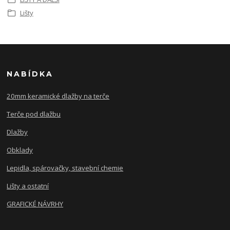
Lišty
NABÍDKA
20mm keramické dlažby na terče
Terče pod dlažbu
Dlažby
Obklady
Lepidla, spárovačky, stavební chemie
Lišty a ostatní
GRAFICKÉ NÁVRHY