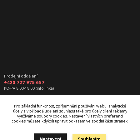
Prodejní oddělení
+420 727 975 657
PO-PÁ 8:00-18:00 (info linka)
info@vanea.eu
Pro základní funkčnost, zpříjemnění používání webu, analytické
účely a v případě udělení souhlasu také pro účely cílení reklamy
využíváme soubory cookies. Nastavení vlastních preferencí
cookies můžete kdykoli upravit odkazem ve spodní části stránek.
Upravit sběr cookies.
Nastavení
Souhlasím