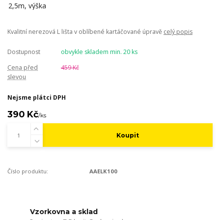
Kvalitní nerezová L lišta v oblíbené kartáčované úpravě
celý popis
Dostupnost
obvykle skladem min. 20 ks
Cena před
459 Kč
slevou
Nejsme plátci DPH
390 Kč
/
ks
Koupit
Číslo produktu:
AAELK100
Vzorkovna a sklad