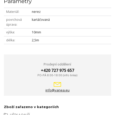
Parametry
Materiál
nerez
povrchová
kartáčovaná
úprava
výška
10mm
délka
2,5m
Prodejní oddělení
+420 727 975 657
PO-PÁ 8:00-18:00 (info linka)
info@vanea.eu
Zboží zařazeno v kategoriích
LIŠTY A DALŠÍ