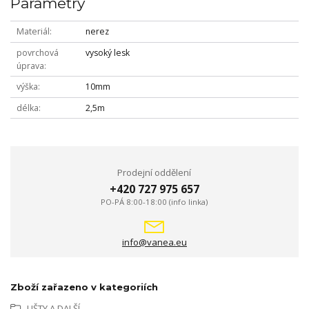
Parametry
Materiál
nerez
povrchová
vysoký lesk
úprava
výška
10mm
délka
2,5m
Prodejní oddělení
+420 727 975 657
PO-PÁ 8:00-18:00 (info linka)
info@vanea.eu
Zboží zařazeno v kategoriích
LIŠTY A DALŠÍ