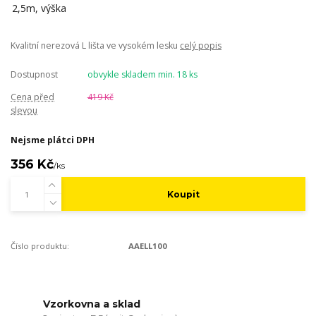
Kvalitní nerezová L lišta ve vysokém lesku
celý popis
Dostupnost
obvykle skladem min. 18 ks
Cena před
419 Kč
slevou
Nejsme plátci DPH
356 Kč
/
ks
Koupit
Číslo produktu:
AAELL100
Vzorkovna a sklad