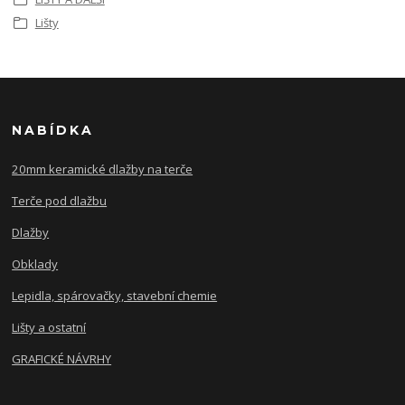
Lišty
NABÍDKA
20mm keramické dlažby na terče
Terče pod dlažbu
Dlažby
Obklady
Lepidla, spárovačky, stavební chemie
Lišty a ostatní
GRAFICKÉ NÁVRHY