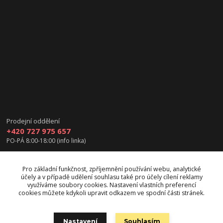
Prodejní oddělení
+420 727 975 657
PO-PÁ 8:00-18:00 (info linka)
info@vanea.eu
Pro základní funkčnost, zpříjemnění používání webu, analytické
účely a v případě udělení souhlasu také pro účely cílení reklamy
využíváme soubory cookies. Nastavení vlastních preferencí
cookies můžete kdykoli upravit odkazem ve spodní části stránek.
Upravit sběr cookies.
Nastavení
Souhlasím