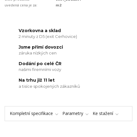
uvedená cena je za:
m2
Vzorkovna a sklad
2 minuty z D5 (exit Cerhovice)
Jsme přímí dovozci
záruka nízkých cen
Dodání po celé ČR
našimi firemními vozy
Na trhu již 11 let
a tisíce spokojených zákazníků
Kompletní specifikace
Parametry
Ke stažení