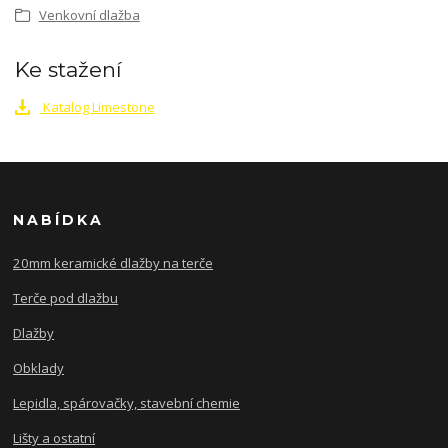
Venkovní dlažba
Ke stažení
Katalog Limestone
NABÍDKA
20mm keramické dlažby na terče
Terče pod dlažbu
Dlažby
Obklady
Lepidla, spárovačky, stavební chemie
Lišty a ostatní