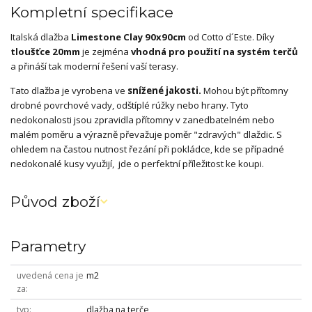
Kompletní specifikace
Italská dlažba
Limestone Clay 90x90cm
od Cotto d´Este. Díky
tloušťce 20mm
je zejména
vhodná pro použití na systém terčů
a přináší tak moderní řešení vaší terasy.
Tato dlažba je vyrobena ve
snížené jakosti.
Mohou být přítomny
drobné povrchové vady, odštíplé rúžky nebo hrany. Tyto
nedokonalosti jsou zpravidla přítomny v zanedbatelném nebo
malém poměru a výrazně převažuje poměr "zdravých" dlaždic. S
ohledem na častou nutnost řezání při pokládce, kde se případné
nedokonalé kusy využijí, jde o perfektní příležitost ke koupi.
Původ zboží
Parametry
uvedená cena je
m2
za
typ
dlažba na terče