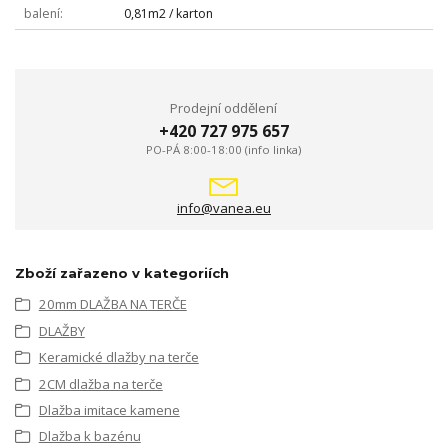
balení
0,81m2 / karton
Prodejní oddělení
+420 727 975 657
PO-PÁ 8:00-18:00 (info linka)
info@vanea.eu
Zboží zařazeno v kategoriích
20mm DLAŽBA NA TERČE
DLAŽBY
Keramické dlažby na terče
2CM dlažba na terče
Dlažba imitace kamene
Dlažba k bazénu