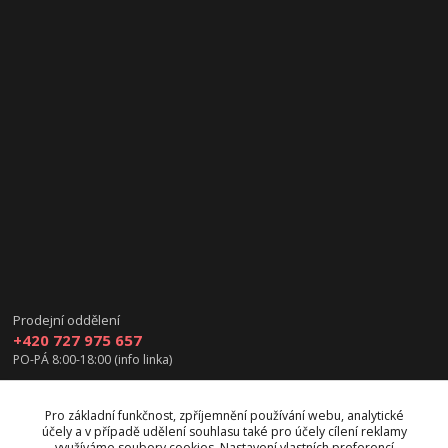
Prodejní oddělení
+420 727 975 657
PO-PÁ 8:00-18:00 (info linka)
info@vanea.eu
Pro základní funkčnost, zpříjemnění používání webu, analytické
účely a v případě udělení souhlasu také pro účely cílení reklamy
využíváme soubory cookies. Nastavení vlastních preferencí