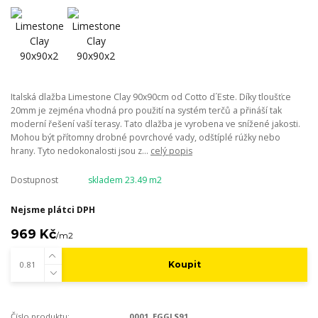
Italská dlažba Limestone Clay 90x90cm od Cotto d´Este. Díky tloušťce
20mm je zejména vhodná pro použití na systém terčů a přináší tak
moderní řešení vaší terasy. Tato dlažba je vyrobena ve snížené jakosti.
Mohou být přítomny drobné povrchové vady, odštíplé rúžky nebo
hrany. Tyto nedokonalosti jsou z...
celý popis
Dostupnost
skladem 23.49 m2
Nejsme plátci DPH
969 Kč
/
m2
Koupit
Číslo produktu:
0001_EGGLS91