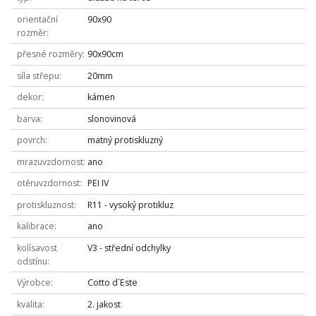
orientační
90x90
rozměr
přesné rozměry
90x90cm
síla střepu
20mm
dekor
kámen
barva
slonovinová
povrch
matný protiskluzný
mrazuvzdornost
ano
otěruvzdornost
PEI IV
protiskluznost
R11 - vysoký protikluz
kalibrace
ano
kolísavost
V3 - střední odchylky
odstínu
Výrobce
Cotto d´Este
kvalita
2. jakost