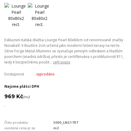
Exkluzivní italská dlažba Lounge Pearl 80x80cm od renomované značky
Novabell. V tloušťce 2cm určená jako moderní řešení terasy na terče.
Série Forge Metal Alluminio se vyznačuje jemným odleskem a hladším
povrchem (snadná údržba), přesto je certifikována s protikluzností R11,
tedy k bezpečnému použit...
celý popis
Dostupnost
vyprodáno
Nejsme plátci DPH
969 Kč
/
m2
.
Číslo produktu:
3000_LNG17RT
uvedená cena je za:
m2