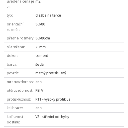
uvedená cena je
m2
za
typ
dlažba na terče
orientační
80x80
rozměr
přesné rozměry
80x80cm
síla střepu
20mm
dekor
cement
barva
šedá
povrch
matný protiskluzný
mrazuvzdornost
ano
otěruvzdornost
PEI V
protiskluznost
R11 - vysoký protikluz
kalibrace
ano
kolísavost
V3 - střední odchylky
odstínu