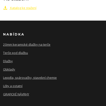
Katalog ke stažení
NABÍDKA
20mm keramické dlažby na terče
Terče pod dlažbu
Dlažby
Obklady
Lepidla, spárovačky, stavební chemie
Lišty a ostatní
GRAFICKÉ NÁVRHY