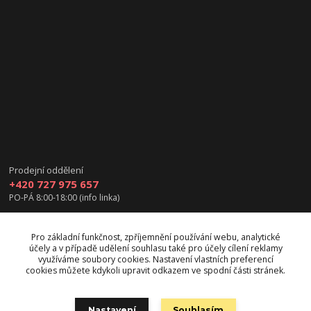
Prodejní oddělení
+420 727 975 657
PO-PÁ 8:00-18:00 (info linka)
info@vanea.eu
Pro základní funkčnost, zpříjemnění používání webu, analytické
účely a v případě udělení souhlasu také pro účely cílení reklamy
využíváme soubory cookies. Nastavení vlastních preferencí
cookies můžete kdykoli upravit odkazem ve spodní části stránek.
Upravit sběr cookies.
Nastavení
Souhlasím