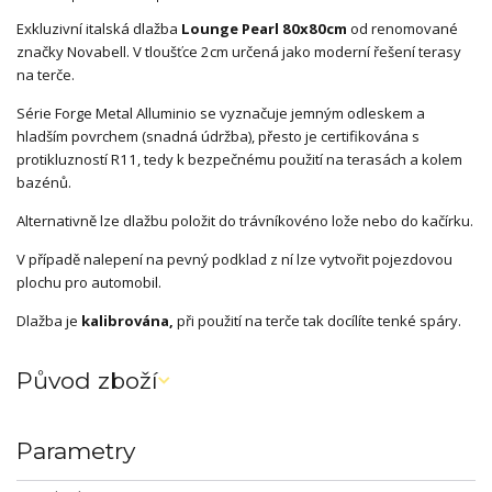
Exkluzivní italská dlažba
Lounge Pearl 80x80cm
od renomované
značky Novabell. V tloušťce 2cm určená jako moderní řešení terasy
na terče.
Série Forge Metal Alluminio se vyznačuje jemným odleskem a
hladším povrchem (snadná údržba), přesto je certifikována s
protikluzností R11, tedy k bezpečnému použití na terasách a kolem
bazénů.
Alternativně lze dlažbu položit do trávníkovéno lože nebo do kačírku.
V případě nalepení na pevný podklad z ní lze vytvořit pojezdovou
plochu pro automobil.
Dlažba je
kalibrována,
při použití na terče tak docílíte tenké spáry.
Původ zboží
Parametry