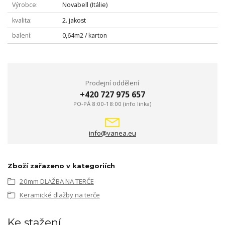
Výrobce
Novabell (Itálie)
kvalita
2. jakost
balení
0,64m2 / karton
Prodejní oddělení
+420 727 975 657
PO-PÁ 8:00-18:00 (info linka)
info@vanea.eu
Zboží zařazeno v kategoriích
20mm DLAŽBA NA TERČE
Keramické dlažby na terče
Ke stažení