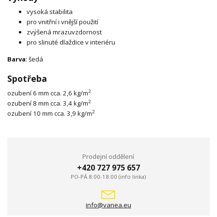
vysoká stabilita
pro vnitřní i vnější použití
zvýšená mrazuvzdornost
pro slinuté dlaždice v interiéru
Barva
: šedá
Spotřeba
2
ozubení 6 mm cca. 2,6 kg/m
2
ozubení 8 mm cca. 3,4 kg/m
2
ozubení 10 mm cca. 3,9 kg/m
Prodejní oddělení
+420 727 975 657
PO-PÁ 8:00-18:00 (info linka)
info@vanea.eu