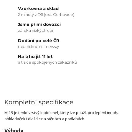
Vzorkovna a sklad
2 minuty z D5 (exit Cerhovice)
Jsme přímí dovozci
záruka nízkých cen
Dodání po celé ČR
našimi firemními vozy
Na trhu již 11 let
a tisíce spokojených zákazníků
Kompletní specifikace
M 19 je tenkovrstvý lepicí tmel, který lze použít pro lepení mnoha
obkladaček i dlaždic na stěnách a podlahách.
Výhody