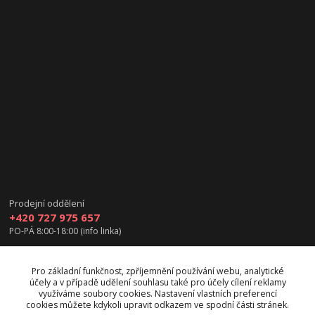
Prodejní oddělení
+420 727 975 657
PO-PÁ 8:00-18:00 (info linka)
info@vanea.eu
Pro základní funkčnost, zpříjemnění používání webu, analytické
účely a v případě udělení souhlasu také pro účely cílení reklamy
využíváme soubory cookies. Nastavení vlastních preferencí
cookies můžete kdykoli upravit odkazem ve spodní části stránek.