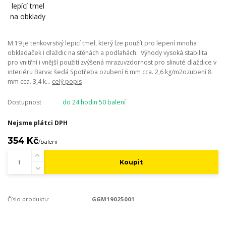
M 19 je tenkovrstvý lepicí tmel, který lze použít pro lepení mnoha
obkladaček i dlaždic na stěnách a podlahách. Výhody vysoká stabilita
pro vnitřní i vnější použití zvýšená mrazuvzdornost pro slinuté dlaždice v
interiéru Barva: šedá Spotřeba ozubení 6 mm cca. 2,6 kg/m2ozubení 8
mm cca. 3,4 k...
celý popis
Dostupnost
do 24 hodin 50 balení
Nejsme plátci DPH
354 Kč
/
balení
Koupit
Číslo produktu:
GGM19025001