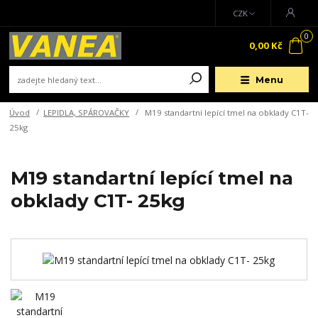
CZK
0
0,00 Kč
Menu
Úvod
LEPIDLA, SPÁROVAČKY
M19 standartní lepící tmel na obklady C1T-
25kg
M19 standartní lepící tmel na
obklady C1T- 25kg