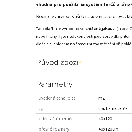
vhodná pro použití na systém terčů
a přináš
Nechte vyniknout vaší terasu v imitaci dřeva, kt
Tato dlažba je vyrobena ve
snížené jakosti
(jakost 
nebo hrany. Tyto nedokonalosti jsou zpravidla pří
dlaždic. S ohledem na častou nutnost řezání při poklád
Původ zboží
Parametry
uvedená cena je za
m2
typ
dlažba na terče
orientační rozměr
40x120
přesné rozměry
40x120cm