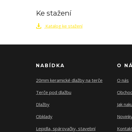
Ke stažení
Katalog ke stažení
NABÍDKA
O N
20mm keramické dlažby na terče
O nás
Terče pod dlažbu
Obchod
Dlažby
Jak nak
Obklady
Novink
Lepidla, spárovačky, stavební
Kontak