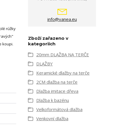
info@vanea.eu
plé rúžky
ravých"
Zboží zařazeno v
kategoriích
e koupi.
20mm DLAŽBA NA TERČE
DLAŽBY
Keramické dlažby na terče
2CM dlažba na terče
Dlažba imitace dřeva
Dlažba k bazénu
Velkoformátová dlažba
Venkovní dlažba