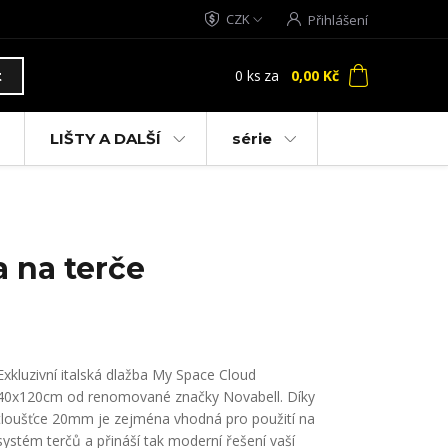
CZK
Přihlášení
0
ks
za
0,00 Kč
t
LIŠTY A DALŠÍ
série
 na terče
Exkluzivní italská dlažba My Space Cloud
40x120cm od renomované značky Novabell. Díky
tloušťce 20mm je zejména vhodná pro použití na
systém terčů a přináší tak moderní řešení vaší