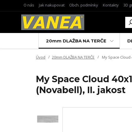
O nás
Jak nakupovat
Obch. podmínky
Kontakty
3D g
20mm DLAŽBA NA TERČE
D
Úvod
20mm DLAŽBA NA TERČE
My Space Cloud 40
My Space Cloud 40x12
(Novabell), II. jakost