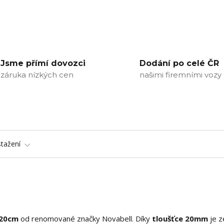
Jsme přímí dovozci
Dodání po celé ČR
záruka nízkých cen
našimi firemními vozy
stažení
120cm
od renomované značky Novabell. Díky
tloušťce 20mm
je z