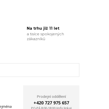
Na trhu již 11 let
a tisíce spokojených
zákazníků
Prodejní oddělení
+420 727 975 657
ejména
PO-PÁ 8:00-18:00 (info linka)