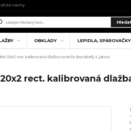
rafické návrhy
Hleda
LAŽBY
OBKLADY
LEPIDLA, SPÁROVAČKY
x120x2 rect. kalibrovaná dlažba na terče (Novabell), II. jakost
0x2 rect. kalibrovaná dlažba