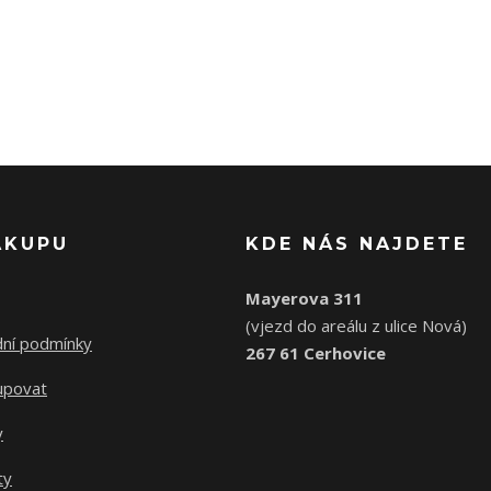
ÁKUPU
KDE NÁS NAJDETE
Mayerova 311
(vjezd do areálu z ulice Nová)
ní podmínky
267 61 Cerhovice
upovat
y
ty