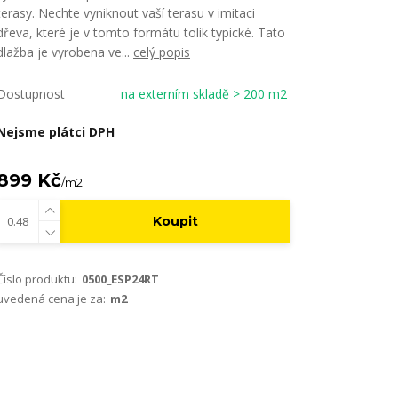
terasy. Nechte vyniknout vaší terasu v imitaci
dřeva, které je v tomto formátu tolik typické. Tato
dlažba je vyrobena ve...
celý popis
Dostupnost
na externím skladě > 200 m2
Nejsme plátci DPH
899 Kč
/
m2
Koupit
Číslo produktu:
0500_ESP24RT
uvedená cena je za:
m2