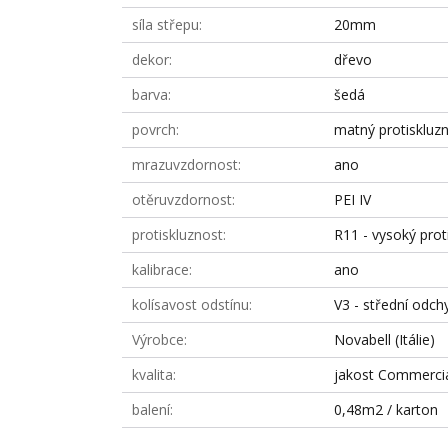
síla střepu
20mm
dekor
dřevo
barva
šedá
povrch
matný protiskluz
mrazuvzdornost
ano
otěruvzdornost
PEI IV
protiskluznost
R11 - vysoký prot
kalibrace
ano
kolísavost odstínu
V3 - střední odch
Výrobce
Novabell (Itálie)
kvalita
jakost Commerci
balení
0,48m2 / karton