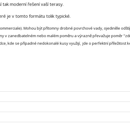
í tak moderní řešení vaší terasy.
eré je v tomto formátu tolik typické.
Commerciale). Mohou být přítomny drobné povrchové vady, ojediněle odští
tomny v zanedbatelném nebo malém poměru a výrazně převažuje poměr "zd
ce, kde se případné nedokonalé kusy využijí, jde o perfektní příležitost k