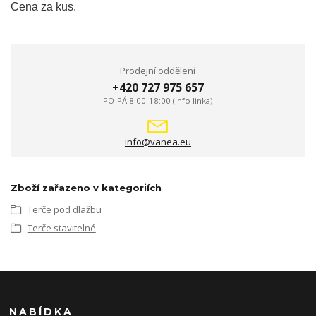
Cena za kus.
Prodejní oddělení
+420 727 975 657
PO-PÁ 8:00-18:00 (info linka)
info@vanea.eu
Zboží zařazeno v kategoriích
Terče pod dlažbu
Terče stavitelné
NABÍDKA