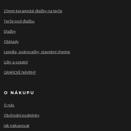
20mm keramické dlažby na terče
Terče pod dlažbu
Dlažby
Obklady
Lepidla, spárovačky, stavební chemie
Lišty a ostatní
GRAFICKÉ NÁVRHY
O NÁKUPU
O nás
Obchodní podmínky
Jak nakupovat