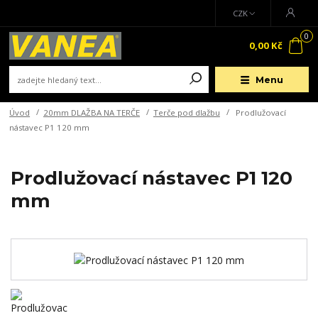
CZK
0
0,00 Kč
Menu
Úvod
20mm DLAŽBA NA TERČE
Terče pod dlažbu
Prodlužovací
nástavec P1 120 mm
Prodlužovací nástavec P1 120
mm