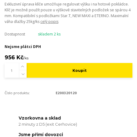
Exkluzivní úprava klíče umožňuje regulovat výšku i na hotové pokládce.
Klíč je možné použít pouze u výškově stavitelných podložek se spárou 4
mm. Kompatibilní s podložkami Star.T, NEW MAXI a ETERNO. Maximalní
váha dlažby 25kg/ks
celý popis
Dostupnost
skladem 2 ks
Nejsme plátci DPH
956 Kč
/
ks
Koupit
Číslo produktu:
E200320120
Vzorkovna a sklad
2 minuty z D5 (exit Cerhovice)
Jsme přímí dovozci