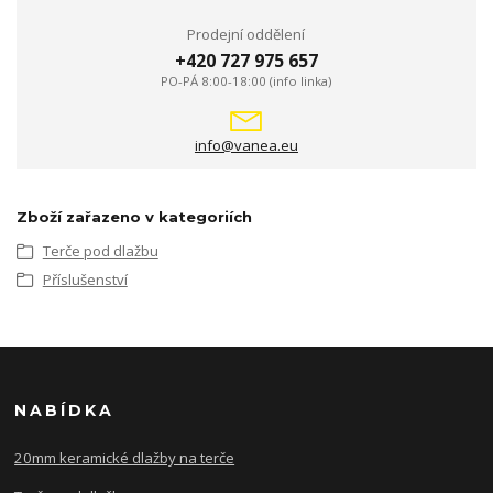
Prodejní oddělení
+420 727 975 657
PO-PÁ 8:00-18:00 (info linka)
info@vanea.eu
Zboží zařazeno v kategoriích
Terče pod dlažbu
Příslušenství
NABÍDKA
20mm keramické dlažby na terče