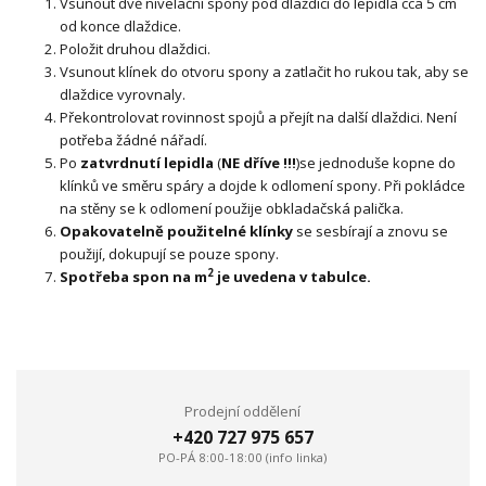
Vsunout dvě nivelační spony pod dlaždici do lepidla cca 5 cm
od konce dlaždice.
Položit druhou dlaždici.
Vsunout klínek do otvoru spony a zatlačit ho rukou tak, aby se
dlaždice vyrovnaly.
Překontrolovat rovinnost spojů a přejít na další dlaždici. Není
potřeba žádné nářadí.
Po
zatvrdnutí lepidla
(
NE dříve !!!
)se jednoduše kopne do
klínků ve směru spáry a dojde k odlomení spony. Při pokládce
na stěny se k odlomení použije obkladačská palička.
Opakovatelně použitelné klínky
se sesbírají a znovu se
použijí, dokupují se pouze spony.
2
Spotřeba spon na m
je uvedena v tabulce.
Prodejní oddělení
+420 727 975 657
PO-PÁ 8:00-18:00 (info linka)