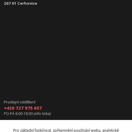
267 61 Cerhovice
Prodejní oddělení
+420 727 975 657
PO-PÁ 8:00-18:00 (info linka)
info@vanea.eu
Pro základní funkčnost, zpříjemnění používání webu, analytické