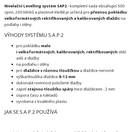
Nivelační Levelling system SAP2
- kompletní sada obsahující 500
spon, 200 klínků a plastové kleště je určená pro
přesnou pokládku
velkoformátových rektifikovaných a kalibrovaných dlaždic
na
podlahy i stěny.
VÝHODY SYSTÉMU S.A.P.2
pro pokládku
malo
i velkoformátových
,
kalibrovaných
,
rektifikovaných
obkl
adů a dlažby
na podlahu i stěny
pro
dlaždice s různou tloušťkou
a dlaždice nerovné
výška/tloušťka dlaždice
8-12 mm
dokonalá rovinnost položené dlažby
zajistí
stejnou tloušťku spáry
mezi dlaždicemi - 2 mm
úspora času a nákladů
vyrobena z kvalitního plastu
JAK SE S.A.P.2 POUŽÍVÁ