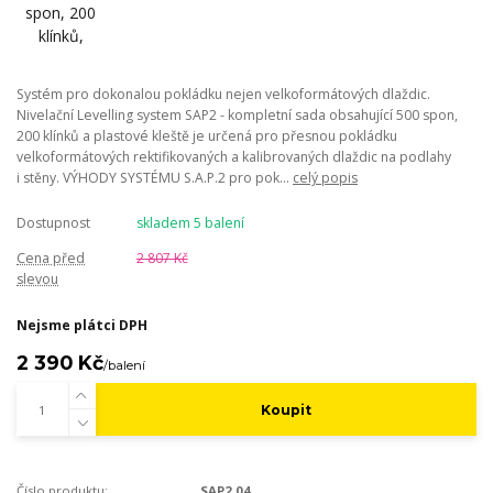
Systém pro dokonalou pokládku nejen velkoformátových dlaždic.
Nivelační Levelling system SAP2 - kompletní sada obsahující 500 spon,
200 klínků a plastové kleště je určená pro přesnou pokládku
velkoformátových rektifikovaných a kalibrovaných dlaždic na podlahy
i stěny. VÝHODY SYSTÉMU S.A.P.2 pro pok...
celý popis
Dostupnost
skladem 5 balení
Cena před
2 807 Kč
slevou
Nejsme plátci DPH
2 390 Kč
/
balení
Koupit
Číslo produktu:
SAP2 04