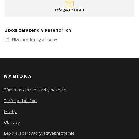
info@vanea.eu
Zboží zařazeno v kategoriích
Nivelační klínky a spony
NABÍDKA
20mm keramické dlažby na terče
Terče pod dlažbu
Dlažby
Obklady
Lepidla, spárovačky, stavební chemie