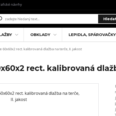
rafické návrhy
Hleda
LAŽBY
OBKLADY
LEPIDLA, SPÁROVAČKY
60x60x2 rect. kalibrovaná dlažba na terče, II. jakost
0x2 rect. kalibrovaná dlažba