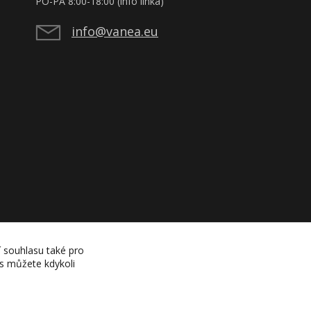
PO-PÁ 8:00-18:00 (info linka)
info@vanea.eu
í souhlasu také pro
es můžete kdykoli