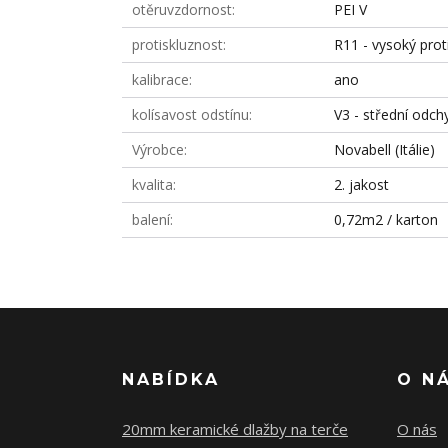
otěruvzdornost
PEI V
protiskluznost
R11 - vysoký prot
kalibrace
ano
kolísavost odstínu
V3 - střední odch
Výrobce
Novabell (Itálie)
kvalita
2. jakost
balení
0,72m2 / karton
NABÍDKA
O N
20mm keramické dlažby na terče
O nás