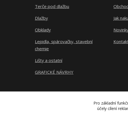
Terče pod dlažbu
Obchod
Dlažby
Jak nak
Obklady
Novink
Lepidla, spárovačky, stavební
Kontak
chemie
Lišty a ostatní
GRAFICKÉ NÁVRHY
Pro základní funkč
účely cílení rek