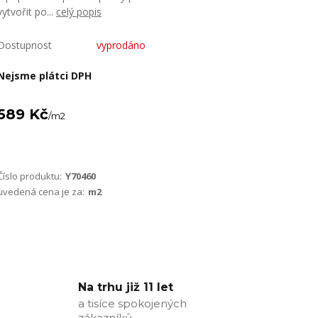
vytvořit po...
celý popis
Dostupnost
vyprodáno
Nejsme plátci DPH
589 Kč
/
m2
Číslo produktu:
Y70460
uvedená cena je za:
m2
Na trhu již 11 let
a tisíce spokojených
zákazníků