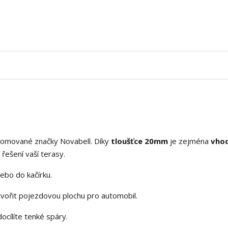
nomované značky Novabell. Díky
tloušťce 20mm
je zejména
vho
 řešení vaší terasy.
nebo do kačírku.
tvořit pojezdovou plochu pro automobil.
docílíte tenké spáry.