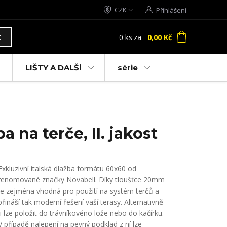
CZK
Přihlášení
0
ks
za
0,00 Kč
t
LIŠTY A DALŠÍ
série
 na terče, II. jakost
Exkluzivní italská dlažba formátu 60x60 od
renomované značky Novabell. Díky tloušťce 20mm
je zejména vhodná pro použití na systém terčů a
přináší tak moderní řešení vaší terasy. Alternativně
ji lze položit do trávníkovéno lože nebo do kačírku.
V případě nalepení na pevný podklad z ní lze