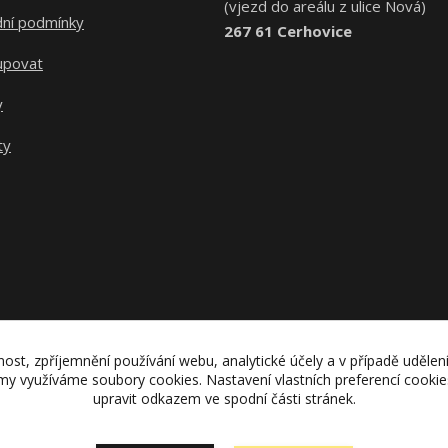
(vjezd do areálu z ulice Nová)
ní podmínky
267 61 Cerhovice
upovat
y
ty
nost, zpříjemnění používání webu, analytické účely a v případě udělen
lamy využíváme soubory cookies. Nastavení vlastních preferencí cooki
upravit odkazem ve spodní části stránek.
Upravit sběr cookies.