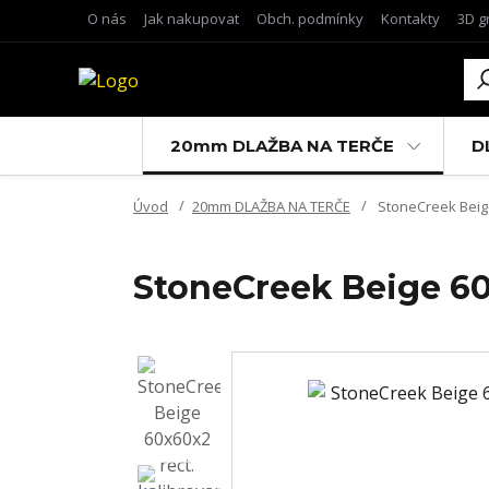
O nás
Jak nakupovat
Obch. podmínky
Kontakty
3D g
20mm DLAŽBA NA TERČE
D
Úvod
20mm DLAŽBA NA TERČE
StoneCreek Beige 
StoneCreek Beige 60x6