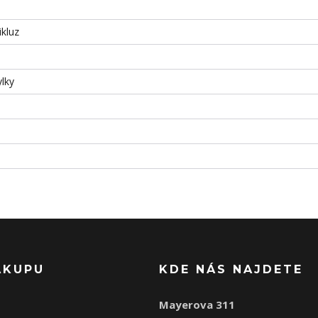
ikluz
ylky
ÁKUPU
KDE NÁS NAJDETE
Mayerova 311