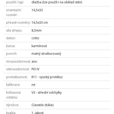
použití / typ
dlažba (lze použít i na obklad stěn)
orientační
16,5x33
rozměr
přesné rozměry
16,5x33 cm
síla střepu
8,5mm
dekor
cotto
barva
karmínová
povrch
matný strukturovaný
mrazuvzdornost
ano
otěruvzdornost
PEI IV
protiskluznost
R11 - vysoký protikluz
kalibrace
ne
kolísavost
V3 - střední odchylky
odstínu
Výrobce
Classtile (Itálie)
kvalita
1. jakost