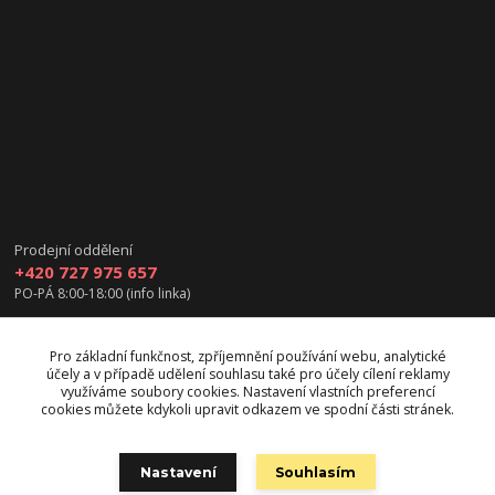
Prodejní oddělení
+420 727 975 657
PO-PÁ 8:00-18:00 (info linka)
info@vanea.eu
Pro základní funkčnost, zpříjemnění používání webu, analytické
účely a v případě udělení souhlasu také pro účely cílení reklamy
využíváme soubory cookies. Nastavení vlastních preferencí
cookies můžete kdykoli upravit odkazem ve spodní části stránek.
Upravit sběr cookies.
Nastavení
Souhlasím