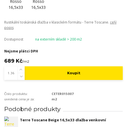
Rustikální toskánská dlažba v klasickém formátu - Terre Toscane.
celý
popis
Dostupnost
na externím skladě > 200 m2
Nejsme plátci DPH
689 Kč
/
m2
Koupit
Číslo produktu:
CETER015007
uvedená cena je za:
m2
Podobné produkty
Terre Toscane Beige 16,5x33 dlažba venkovní