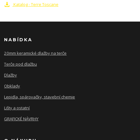
Katalog - Terre Toscane
NABÍDKA
20mm keramické dlažby na terče
Terče pod dlažbu
Dlažby
Obklady
Lepidla, spárovačky, stavební chemie
Lišty a ostatní
GRAFICKÉ NÁVRHY