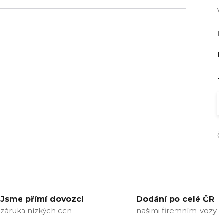
Jsme přímí dovozci
Dodání po celé ČR
záruka nízkých cen
našimi firemními vozy