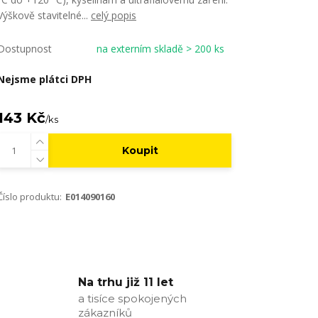
Výškově stavitelné...
celý popis
Dostupnost
na externím skladě > 200 ks
Nejsme plátci DPH
143 Kč
/
ks
Koupit
Číslo produktu:
E014090160
Na trhu již 11 let
a tisíce spokojených
zákazníků