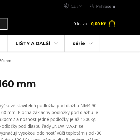
CZK
Přihlášení
0
ks
za
0,00 Kč
t
LIŠTY A DALŠÍ
série
160 mm
-160 mm
Výškově stavitelná podložka pod dlažbu NM4 90 -
160 mm. Plocha základny podložky pod dlažbu je
320cm2 a nosnost jedné podložky je až 1200kg.
Podložky pod dlažbu řady „NEW MAXI“ se
vyznačují vysokou odolností vůči teplotám ( od -30
°C do +120 °C), kyselinám a ultrafialovému záření.