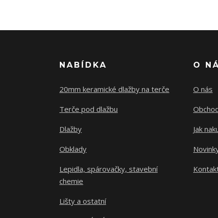
NABÍDKA
O N
20mm keramické dlažby na terče
O nás
Terče pod dlažbu
Obchod
Dlažby
Jak nak
Obklady
Novink
Lepidla, spárovačky, stavební
Kontak
chemie
Lišty a ostatní