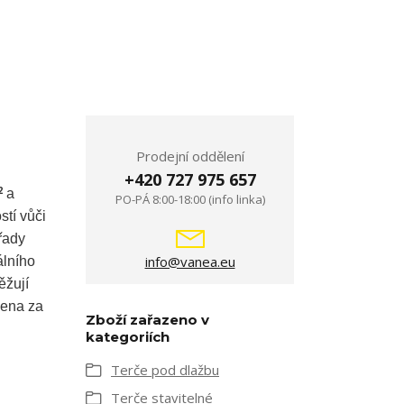
Prodejní oddělení
+420 727 975 657
2
a
PO-PÁ 8:00-18:00 (info linka)
tí vůči
řady
info@vanea.eu
álního
ěžují
Cena za
Zboží zařazeno v
kategoriích
Terče pod dlažbu
Terče stavitelné