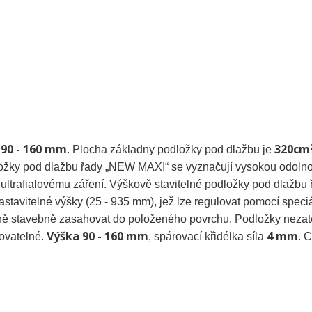
90 - 160 mm
320cm
4
. Plocha základny podložky pod dlažbu je
ožky pod dlažbu řady „NEW MAXI“ se vyznačují vysokou odolnos
 ultrafialovému záření. Výškově stavitelné podložky pod dlažbu 
avitelné výšky (25 - 935 mm), jež lze regulovat pomocí speci
čně stavebně zasahovat do položeného povrchu. Podložky nezat
Výška 90 - 160 mm
4 mm
lovatelné.
, spárovací křidélka síla
. 