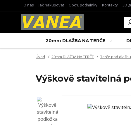
O nás
Jak nakupovat
Obch. podmínky
Kontakty
3D g
20mm DLAŽBA NA TERČE
D
Úvod
20mm DLAŽBA NA TERČE
Terče pod dlažbu
Výškově stavitelná 