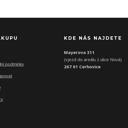
ÁKUPU
KDE NÁS NAJDETE
Mayerova 311
(vjezd do areálu z ulice Nová)
ní podmínky
267 61 Cerhovice
upovat
y
ty