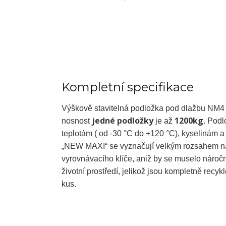
Kompletní specifikace
Výškově stavitelná podložka pod dlažbu NM
jedné podložky
1200kg
nosnost
je až
. Podl
teplotám ( od -30 °C do +120 °C), kyselinám a
„NEW MAXI“ se vyznačují velkým rozsahem nast
vyrovnávacího klíče, aniž by se muselo náro
životní prostředí, jelikož jsou kompletně recyk
kus.