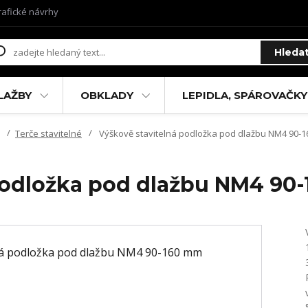
rafické návrhy
Hleda
LAŽBY
OBKLADY
LEPIDLA, SPÁROVAČKY
Terče stavitelné
Výškově stavitelná podložka pod dlažbu NM4 90-
podložka pod dlažbu NM4 90