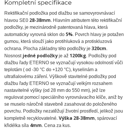
Kompletní specifikace
Rektifikační podložka pod dlažbu se samovyrovnávací
28-38mm
hlavou SE0
. Hlavním atributem této rektifikační
podložky, je mezinárodně patentovaná hlava, která
5%
automaticky vyrovná sklon do
. Povrch hlavy je potažen
gumou, která slouží jako protihluková a protiskluzová
320cm
ochrana. Plocha základny této podložky je
.
jedné podložky
1200kg
Nosnost
je až
. Podložky pod
dlažbu řady ETERNO se vyznačují vysokou odolností vůči
teplotám ( od -30 °C do +120 °C), kyselinám a
ultrafialovému záření. Výškově stavitelné podložky pod
dlažbu řady ETERNO se vyznačují velkým rozsahem
nastavitelné výšky (od 28 mm do 550 mm), jež lze
regulovat pomocí speciálního vyrovnávacího klíče, aniž by
se muselo náročně stavebně zasahovat do položeného
povrchu. Podložky nezatěžují životní prostředí, jelikož jsou
Výška 28-38mm
kompletně recyklovatelné.
, spárovací
4mm
křidélka síla
. Cena za kus.