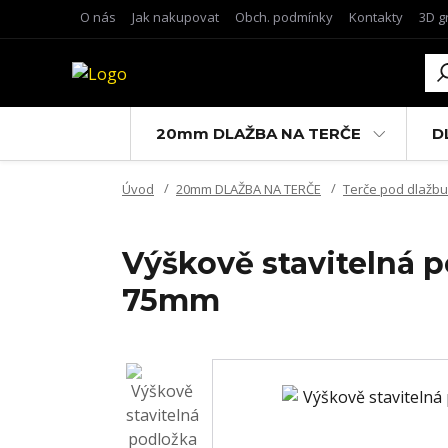
O nás
Jak nakupovat
Obch. podmínky
Kontakty
3D g
20mm DLAŽBA NA TERČE
D
Úvod
20mm DLAŽBA NA TERČE
Terče pod dlažbu
Výškově stavitelná 
75mm