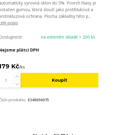
automaticky vyrovná sklon do 5%. Povrch hlavy je
potažen gumou, která slouží jako protihluková a
protiskluzová ochrana. Plocha základny této p...
celý popis
Dostupnost
na externím skladě > 200 ks
Nejsme plátci DPH
179 Kč
/
ks
Koupit
Číslo produktu:
E240050075