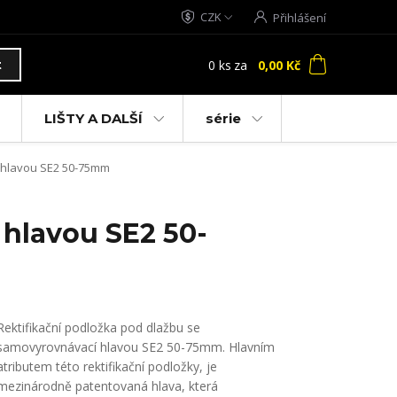
CZK
Přihlášení
0
ks
za
0,00 Kč
t
LIŠTY A DALŠÍ
série
 hlavou SE2 50-75mm
 hlavou SE2 50-
Rektifikační podložka pod dlažbu se
samovyrovnávací hlavou SE2 50-75mm. Hlavním
atributem této rektifikační podložky, je
mezinárodně patentovaná hlava, která