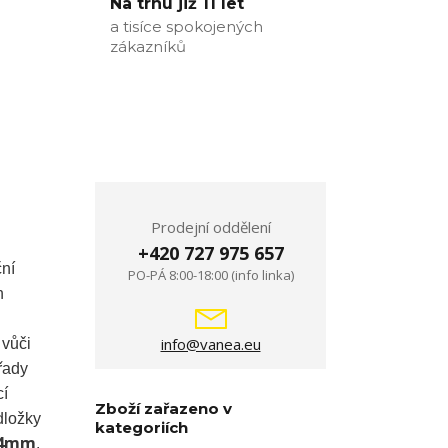
Na trhu již 11 let
a tisíce spokojených
zákazníků
Prodejní oddělení
+420 727 975 657
ční
PO-PÁ 8:00-18:00 (info linka)
n
info@vanea.eu
 vůči
řady
cí
Zboží zařazeno v
dložky
kategoriích
4mm
.