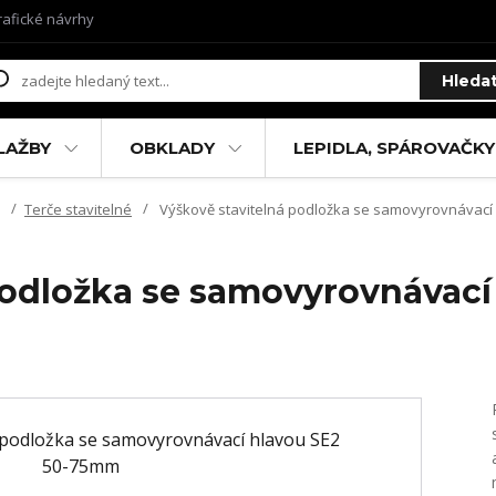
rafické návrhy
Hleda
LAŽBY
OBKLADY
LEPIDLA, SPÁROVAČKY
Terče stavitelné
Výškově stavitelná podložka se samovyrovnávací
podložka se samovyrovnávací