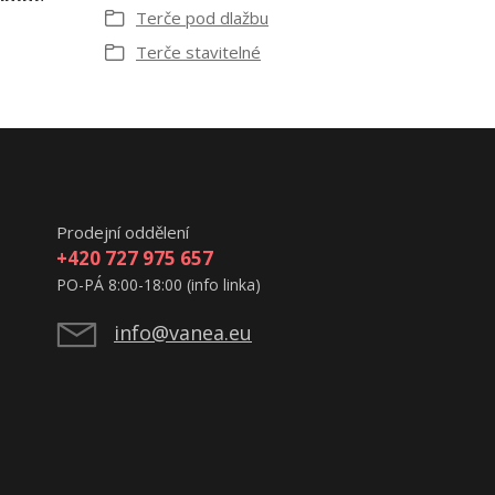
Terče pod dlažbu
Terče stavitelné
Prodejní oddělení
+420 727 975 657
PO-PÁ 8:00-18:00 (info linka)
info@vanea.eu