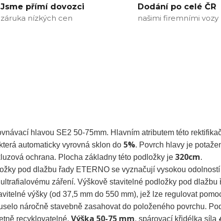
Jsme přímí dovozci
Dodání po celé ČR
záruka nízkých cen
našimi firemními vozy
vnávací hlavou SE2 50-75mm. Hlavním atributem této rektifika
5%
která automaticky vyrovná sklon do
. Povrch hlavy je potaže
320cm
skluzová ochrana. Plocha základny této podložky je
.
ložky pod dlažbu řady ETERNO se vyznačují vysokou odolností
 ultrafialovému záření. Výškově stavitelné podložky pod dlažbu 
itelné výšky (od 37,5 mm do 550 mm), jež lze regulovat pomo
 muselo náročně stavebně zasahovat do položeného povrchu. Po
Výška 50-75 mm
letně recyklovatelné.
, spárovací křidélka síla