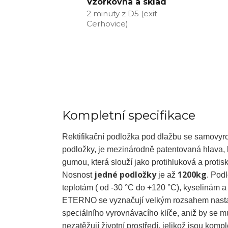
Vzorkovna a sklad
2 minuty z D5 (exit
Cerhovice)
Kompletní specifikace
Rektifikační podložka pod dlažbu se samovyro
podložky, je mezinárodně patentovaná hlava, 
gumou, která slouží jako protihluková a proti
jedné podložky
1200kg
Nosnost
je až
. Pod
teplotám ( od -30 °C do +120 °C), kyselinám a
ETERNO se vyznačují velkým rozsahem nastav
speciálního vyrovnávacího klíče, aniž by se
nezatěžují životní prostředí, jelikož jsou komp