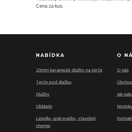
Cena za kus.
NABÍDKA
O N
20mm keramické dlažby na terče
O nás
Terče pod dlažbu
Obchod
Dlažby
Jak nak
Obklady
Novink
Lepidla, spárovačky, stavební
Kontak
chemie