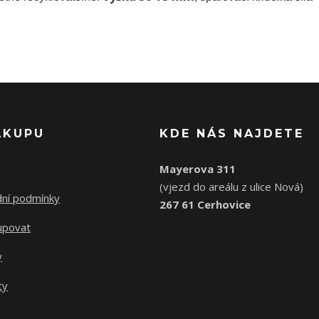
ÁKUPU
KDE NÁS NAJDETE
Mayerova 311
(vjezd do areálu z ulice Nová)
ní podmínky
267 61 Cerhovice
upovat
y
ty