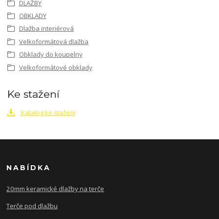
DLAŽBY
OBKLADY
Dlažba interiérová
Velkoformátová dlažba
Obklady do koupelny
Velkoformátové obklady
Ke stažení
Katalog ke stažení
NABÍDKA
20mm keramické dlažby na terče
Terče pod dlažbu