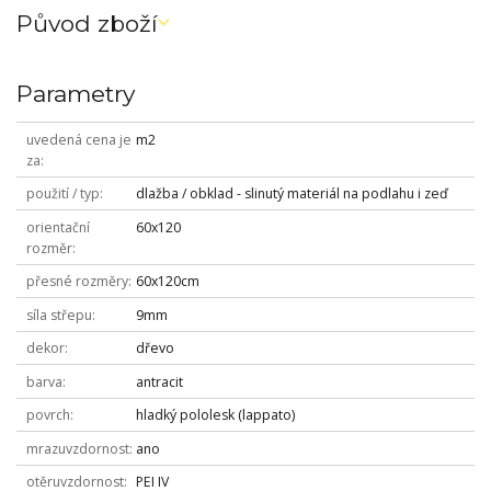
Původ zboží
Parametry
uvedená cena je
m2
za
použití / typ
dlažba / obklad - slinutý materiál na podlahu i zeď
orientační
60x120
rozměr
přesné rozměry
60x120cm
síla střepu
9mm
dekor
dřevo
barva
antracit
povrch
hladký pololesk (lappato)
mrazuvzdornost
ano
otěruvzdornost
PEI IV