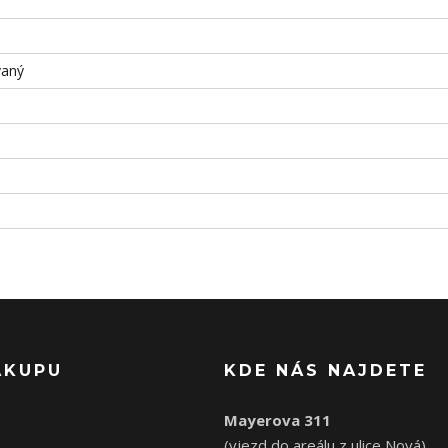
vaný
ÁKUPU
KDE NÁS NAJDETE
Mayerova 311
(vjezd do areálu z ulice Nová)