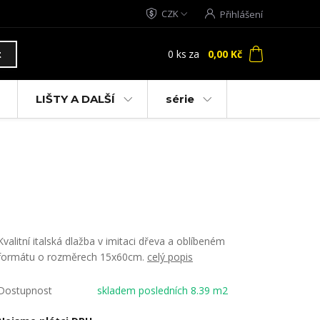
CZK
Přihlášení
0
ks
za
0,00 Kč
t
LIŠTY A DALŠÍ
série
Kvalitní italská dlažba v imitaci dřeva a oblíbeném
formátu o rozměrech 15x60cm.
celý popis
Dostupnost
skladem posledních 8.39 m2