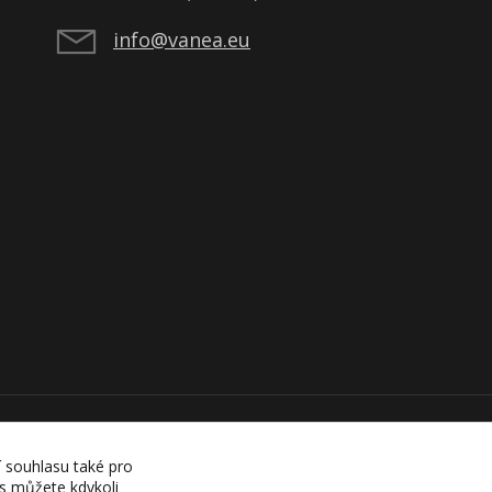
info@vanea.eu
í souhlasu také pro
es můžete kdykoli