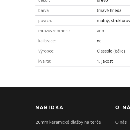
dekor
dřevo
barva
tmavě hnědá
povrch
matný, strukturo
mrazuvzdornost
ano
kalibrace
ne
Výrobce
Classtile (Itálie)
kvalita
1. jakost
NABÍDKA
O N
20mm keramické dlažby na terče
O nás