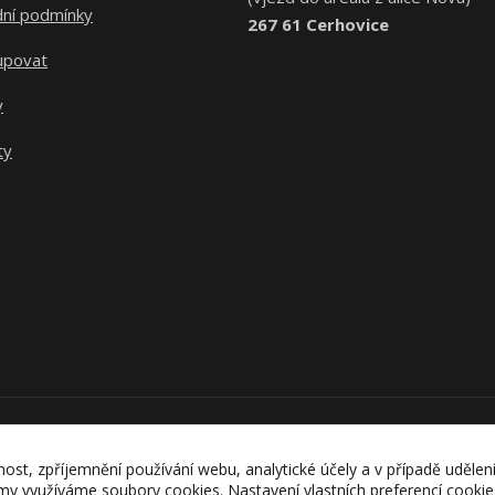
ní podmínky
267 61 Cerhovice
upovat
y
ty
Upravit sběr cookies.
nost, zpříjemnění používání webu, analytické účely a v případě udělen
lamy využíváme soubory cookies. Nastavení vlastních preferencí cooki