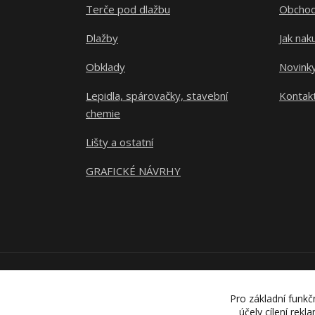
Terče pod dlažbu
Obchod
Dlažby
Jak nak
Obklady
Novink
Lepidla, spárovačky, stavební
Kontak
chemie
Lišty a ostatní
GRAFICKÉ NÁVRHY
Pro základní funkč
účely cílení rek