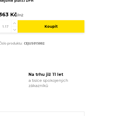
Nejsme plátci DPH
363 Kč
/
m2
Koupit
Číslo produktu:
CEJUS015002
Na trhu již 11 let
a tisíce spokojených
zákazníků