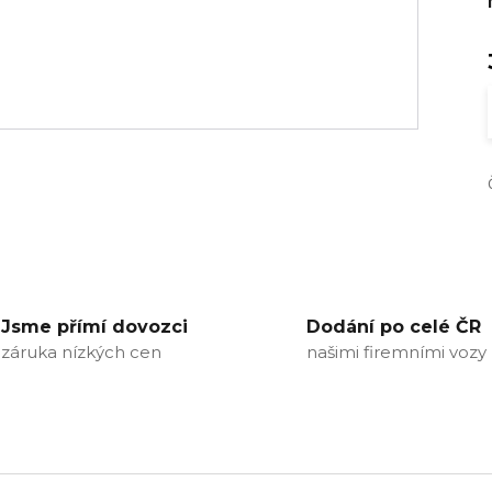
Jsme přímí dovozci
Dodání po celé ČR
záruka nízkých cen
našimi firemními vozy