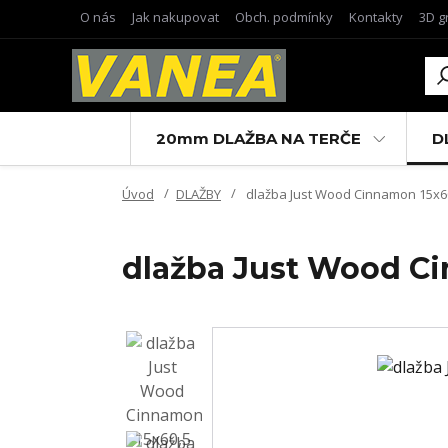
O nás
Jak nakupovat
Obch. podmínky
Kontakty
3D g
20mm DLAŽBA NA TERČE
D
Úvod
DLAŽBY
dlažba Just Wood Cinnamon 15x6
dlažba Just Wood C