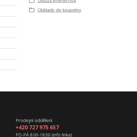
Dlažba interiérová
Obklady do koupelny
Prodejní oddělení
+420 727 975 657
PO-PÁ 8:00-18:00 (info linka)