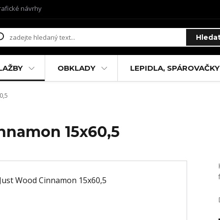
rafické návrhy
Hleda
LAŽBY
OBKLADY
LEPIDLA, SPÁROVAČKY
0,5
innamon 15x60,5