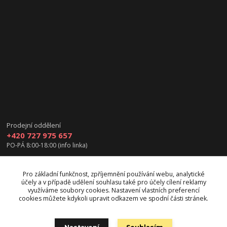
Prodejní oddělení
+420 727 975 657
PO-PÁ 8:00-18:00 (info linka)
info@vanea.eu
Pro základní funkčnost, zpříjemnění používání webu, analytické
účely a v případě udělení souhlasu také pro účely cílení reklamy
využíváme soubory cookies. Nastavení vlastních preferencí
cookies můžete kdykoli upravit odkazem ve spodní části stránek.
Upravit sběr cookies.