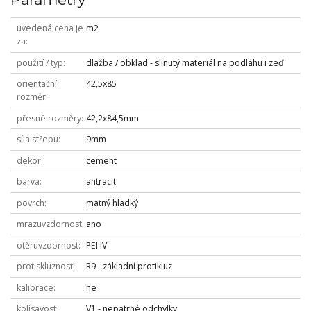
uvedená cena je
m2
za
použití / typ
dlažba / obklad - slinutý materiál na podlahu i zeď
orientační
42,5x85
rozměr
přesné rozměry
42,2x84,5mm
síla střepu
9mm
dekor
cement
barva
antracit
povrch
matný hladký
mrazuvzdornost
ano
otěruvzdornost
PEI IV
protiskluznost
R9 - základní protikluz
kalibrace
ne
kolísavost
V1 - nepatrné odchylky