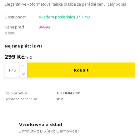
Elegantní velkoformátová italská dlažba za parádní cenu.
celý popis
Dostupnost
skladem posledních 37.7 m2
Cena před
399 Kč
slevou
Nejsme plátci DPH
299 Kč
/
m2
Koupit
Číslo produktu:
CELOF042001
uvedená cena je za:
m2
Vzorkovna a sklad
2 minuty z D5 (exit Cerhovice)