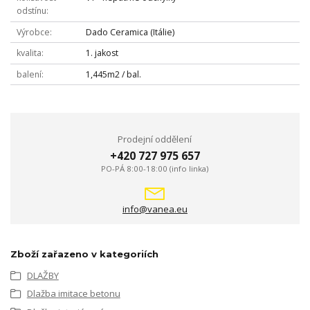
odstínu
Výrobce
Dado Ceramica (Itálie)
kvalita
1. jakost
balení
1,445m2 / bal.
Prodejní oddělení
+420 727 975 657
PO-PÁ 8:00-18:00 (info linka)
info@vanea.eu
Zboží zařazeno v kategoriích
DLAŽBY
Dlažba imitace betonu