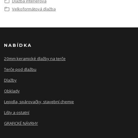
Dlažba interiérová
Velkoformátová dlažba
NABÍDKA
20mm keramické dlažby na terče
Terče pod dlažbu
Dlažby
Obklady
Lepidla, spárovačky, stavební chemie
Lišty a ostatní
GRAFICKÉ NÁVRHY