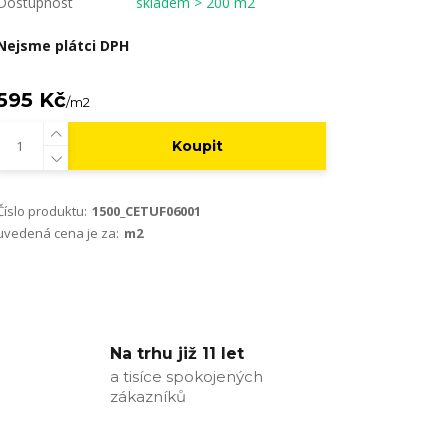
Dostupnost
skladem > 200 m2
Nejsme plátci DPH
595 Kč
/
m2
Koupit
Číslo produktu:
1500_CETUF06001
uvedená cena je za:
m2
Na trhu již 11 let
a tisíce spokojených
zákazníků