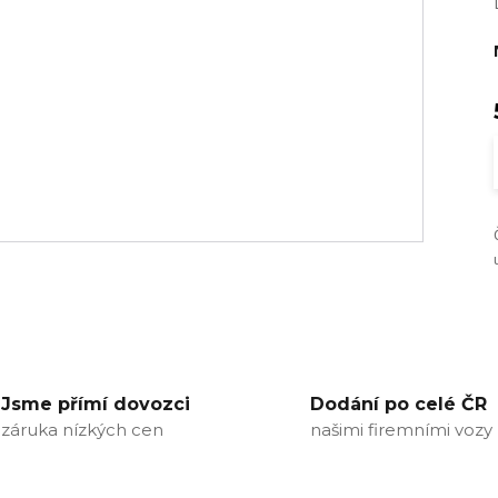
Jsme přímí dovozci
Dodání po celé ČR
záruka nízkých cen
našimi firemními vozy