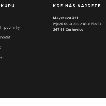
ÁKUPU
KDE NÁS NAJDETE
Mayerova 311
(vjezd do areálu z ulice Nová)
ní podmínky
267 61 Cerhovice
upovat
y
ty