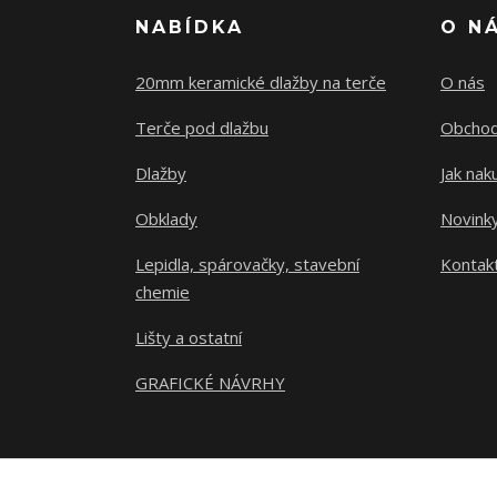
NABÍDKA
O N
20mm keramické dlažby na terče
O nás
Terče pod dlažbu
Obchod
Dlažby
Jak nak
Obklady
Novink
Lepidla, spárovačky, stavební
Kontak
chemie
Lišty a ostatní
GRAFICKÉ NÁVRHY