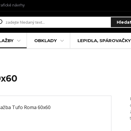
rafické návrhy
Hleda
LAŽBY
OBKLADY
LEPIDLA, SPÁROVAČKY
0x60