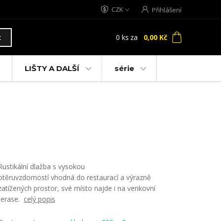
CZK
Přihlášení
0
ks
za
0,00 Kč
t
LIŠTY A DALŠÍ
série
Rustikální dlažba s vysokou
otěruvzdorností vhodná do restaurací a výrazně
zatížených prostor, své místo najde i na venkovní
terase.
celý popis