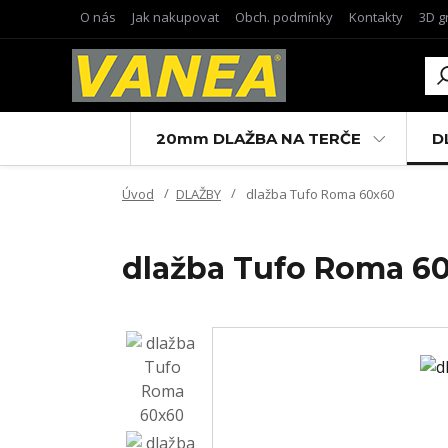
O nás
Jak nakupovat
Obch. podmínky
Kontakty
3D g
20mm DLAŽBA NA TERČE
D
Úvod
DLAŽBY
dlažba Tufo Roma 60x60
dlažba Tufo Roma 6