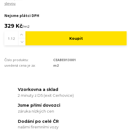
slevou
Nejsme plátci DPH
329 Kč
/
m2
Koupit
Číslo produktu:
CEABE013001
uvedená cena je za:
m2
Vzorkovna a sklad
2 minuty z D5 (exit Cerhovice)
Jsme přímí dovozci
záruka nízkých cen
Dodání po celé ČR
našimi firemními vozy