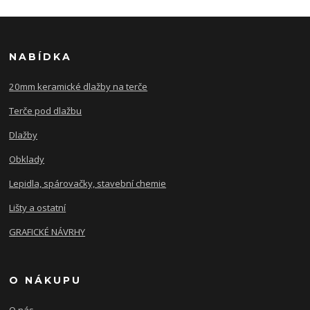
NABÍDKA
20mm keramické dlažby na terče
Terče pod dlažbu
Dlažby
Obklady
Lepidla, spárovačky, stavební chemie
Lišty a ostatní
GRAFICKÉ NÁVRHY
O NÁKUPU
O nás