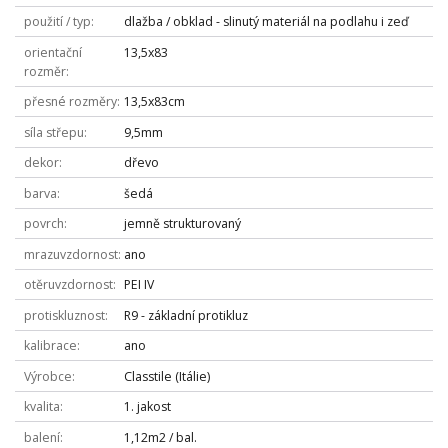
použití / typ
dlažba / obklad - slinutý materiál na podlahu i zeď
orientační
13,5x83
rozměr
přesné rozměry
13,5x83cm
síla střepu
9,5mm
dekor
dřevo
barva
šedá
povrch
jemně strukturovaný
mrazuvzdornost
ano
otěruvzdornost
PEI IV
protiskluznost
R9 - základní protikluz
kalibrace
ano
Výrobce
Classtile (Itálie)
kvalita
1. jakost
balení
1,12m2 / bal.