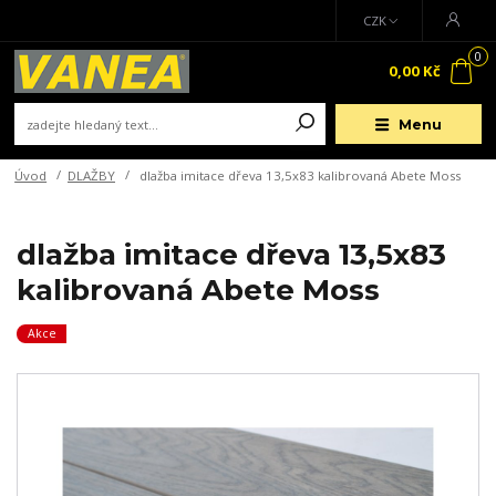
CZK
0
0,00 Kč
Menu
Úvod
DLAŽBY
dlažba imitace dřeva 13,5x83 kalibrovaná Abete Moss
dlažba imitace dřeva 13,5x83
kalibrovaná Abete Moss
Akce