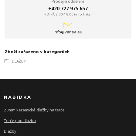
Prodejní oddělení
+420 727 975 657
PO-PÁ 8:00-18:00 (info linka)
info@vanea.eu
Zboží zařazeno v kategoriích
DLAŽBY
NABÍDKA
20mm keramické dlažby na terče
Terče pod dlažbu
Dlažby