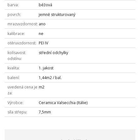
barva
béžová
povrch
jemně strukturovaný
mrazuvzdornost
ano
kalibrace
ne
otěruvzdornost
PEI IV
kolísavost
střední odchylky
odstínu
kvalita
1. jakost
balení
1,44m2 / bal.
uvedená cena je
m2
za
Výrobce
Ceramica Valsecchia (Itálie)
síla střepu
7,5mm