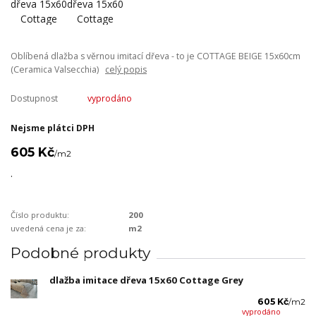
Oblíbená dlažba s věrnou imitací dřeva - to je COTTAGE BEIGE 15x60cm
(Ceramica Valsecchia)
celý popis
Dostupnost
vyprodáno
Nejsme plátci DPH
605 Kč
/
m2
.
Číslo produktu:
200
uvedená cena je za:
m2
Podobné produkty
dlažba imitace dřeva 15x60 Cottage Grey
605 Kč
/
m2
vyprodáno