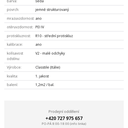
barva
šedá
povrch
jemně strukturovaný
mrazuvzdornost
ano
otěruvzdornost
PEI IV
protiskluznost
R10 - střední protiskluz
kalibrace
ano
kolísavost
V2 - malé odchyky
odstínu
Výrobce
Classtile (Itálie)
kvalita
1. jakost
balení
1,2m2 / bal.
Prodejní oddělení
+420 727 975 657
PO-PÁ 8:00-18:00 (info linka)