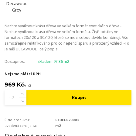
Nechte vyniknout krásu dřeva ve velkém formát exotického dřeva -
Nechte vyniknout krásu dřeva ve velkém formátu. Čtyři odstíny ve
formátech 20x120 a 30x120, které se mezi sebou skvěle kombinují. Vše
samozřejmě rektifikováno pro co nejtenčí spáru a přirozený vzhled -To
je náš DECAWOOD.
celý popis
Dostupnost
skladem 97.36 m2
Nejsme plátci DPH
969 Kč
/
m2
Koupit
Číslo produktu:
CEDEC020003
uvedená cena je za:
m2