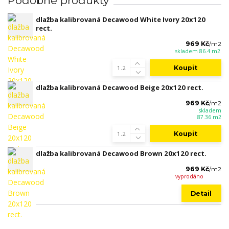
Podobné produkty
dlažba kalibrovaná Decawood White Ivory 20x120
rect.
969 Kč
/
m2
skladem 86.4 m2
Koupit
dlažba kalibrovaná Decawood Beige 20x120 rect.
969 Kč
/
m2
skladem
87.36 m2
Koupit
dlažba kalibrovaná Decawood Brown 20x120 rect.
969 Kč
/
m2
vyprodáno
Detail