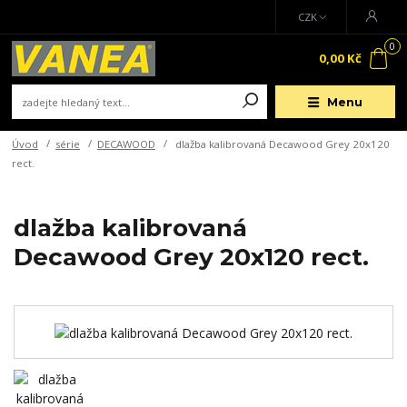
CZK
0
0,00 Kč
Menu
Úvod
série
DECAWOOD
dlažba kalibrovaná Decawood Grey 20x120
rect.
dlažba kalibrovaná
Decawood Grey 20x120 rect.