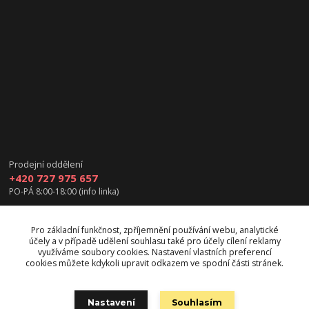
Prodejní oddělení
+420 727 975 657
PO-PÁ 8:00-18:00 (info linka)
info@vanea.eu
Pro základní funkčnost, zpříjemnění používání webu, analytické
účely a v případě udělení souhlasu také pro účely cílení reklamy
využíváme soubory cookies. Nastavení vlastních preferencí
cookies můžete kdykoli upravit odkazem ve spodní části stránek.
Upravit sběr cookies.
Nastavení
Souhlasím