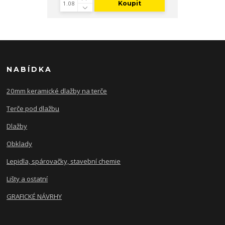
Koupit
NABÍDKA
20mm keramické dlažby na terče
Terče pod dlažbu
Dlažby
Obklady
Lepidla, spárovačky, stavební chemie
Lišty a ostatní
GRAFICKÉ NÁVRHY