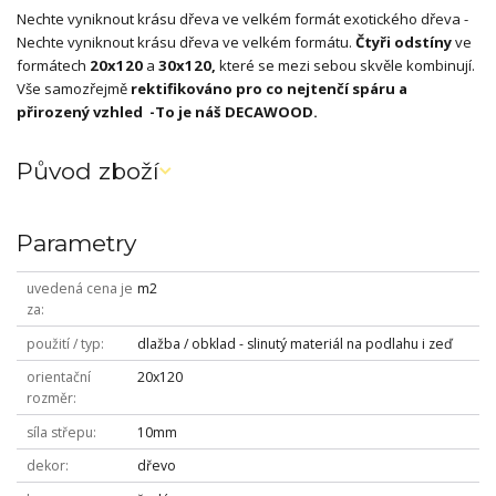
Nechte vyniknout krásu dřeva ve velkém formát exotického dřeva -
Nechte vyniknout krásu dřeva ve velkém formátu.
Čtyři odstíny
ve
formátech
20x120
a
30x120,
které se mezi sebou skvěle kombinují.
Vše samozřejmě
rektifikováno pro co nejtenčí spáru a
přirozený vzhled -To je náš DECAWOOD.
Původ zboží
Parametry
uvedená cena je
m2
za
použití / typ
dlažba / obklad - slinutý materiál na podlahu i zeď
orientační
20x120
rozměr
síla střepu
10mm
dekor
dřevo