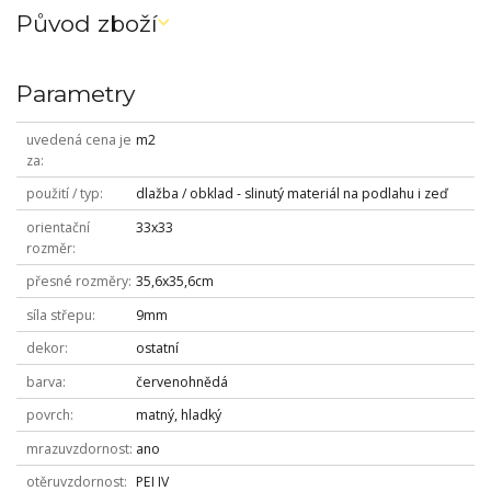
Původ zboží
Parametry
uvedená cena je
m2
za
použití / typ
dlažba / obklad - slinutý materiál na podlahu i zeď
orientační
33x33
rozměr
přesné rozměry
35,6x35,6cm
síla střepu
9mm
dekor
ostatní
barva
červenohnědá
povrch
matný, hladký
mrazuvzdornost
ano
otěruvzdornost
PEI IV