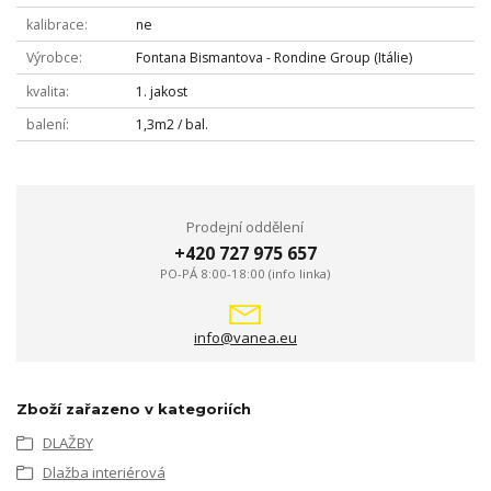
kalibrace
ne
Výrobce
Fontana Bismantova - Rondine Group (Itálie)
kvalita
1. jakost
balení
1,3m2 / bal.
Prodejní oddělení
+420 727 975 657
PO-PÁ 8:00-18:00 (info linka)
info@vanea.eu
Zboží zařazeno v kategoriích
DLAŽBY
Dlažba interiérová