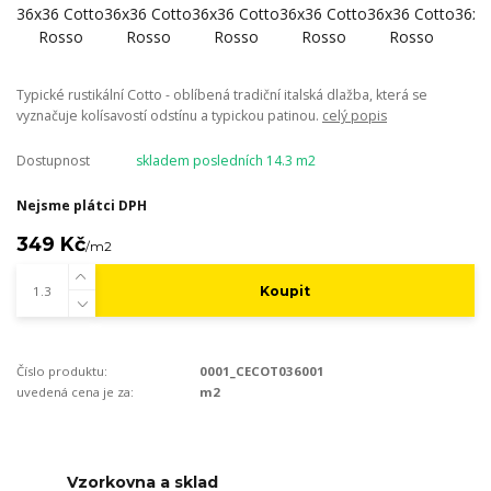
Typické rustikální Cotto - oblíbená tradiční italská dlažba, která se
vyznačuje kolísavostí odstínu a typickou patinou.
celý popis
Dostupnost
skladem posledních 14.3 m2
Nejsme plátci DPH
349 Kč
/
m2
Koupit
Číslo produktu:
0001_CECOT036001
uvedená cena je za:
m2
Vzorkovna a sklad