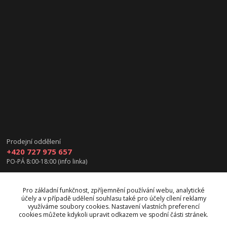
Prodejní oddělení
+420 727 975 657
PO-PÁ 8:00-18:00 (info linka)
info@vanea.eu
Pro základní funkčnost, zpříjemnění používání webu, analytické
účely a v případě udělení souhlasu také pro účely cílení reklamy
využíváme soubory cookies. Nastavení vlastních preferencí
cookies můžete kdykoli upravit odkazem ve spodní části stránek.