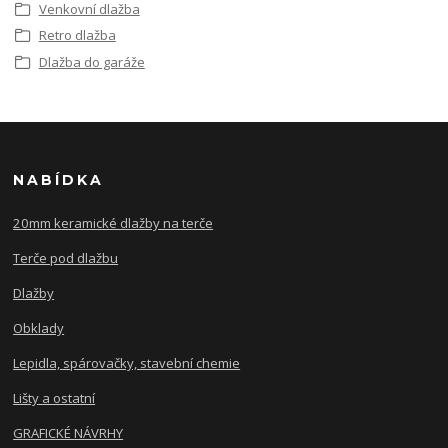
Venkovní dlažba
Retro dlažba
Dlažba do garáže
NABÍDKA
20mm keramické dlažby na terče
Terče pod dlažbu
Dlažby
Obklady
Lepidla, spárovačky, stavební chemie
Lišty a ostatní
GRAFICKÉ NÁVRHY