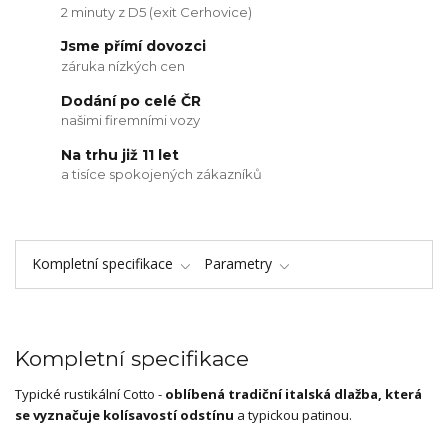
2 minuty z D5 (exit Cerhovice)
Jsme přímí dovozci
záruka nízkých cen
Dodání po celé ČR
našimi firemními vozy
Na trhu již 11 let
a tisíce spokojených zákazníků
Kompletní specifikace
Parametry
Kompletní specifikace
Typické rustikální Cotto -
oblíbená tradiční italská dlažba, která
se vyznačuje
kolísavostí odstínu
a typickou patinou.