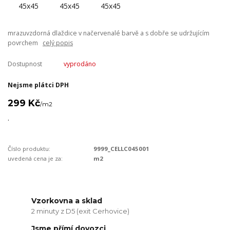
mrazuvzdorná dlaždice v načervenalé barvě a s dobře se udržujícím
povrchem
celý popis
Dostupnost
vyprodáno
Nejsme plátci DPH
299 Kč
/
m2
.
Číslo produktu:
9999_CELLC045001
uvedená cena je za:
m2
Vzorkovna a sklad
2 minuty z D5 (exit Cerhovice)
Jsme přímí dovozci