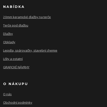
NABÍDKA
20mm keramické dlažby na terče
Terče pod dlažbu
Dlažby
Obklady
Lepidla, spárovačky, stavební chemie
Lišty a ostatní
GRAFICKÉ NÁVRHY
O NÁKUPU
O nás
Obchodní podmínky