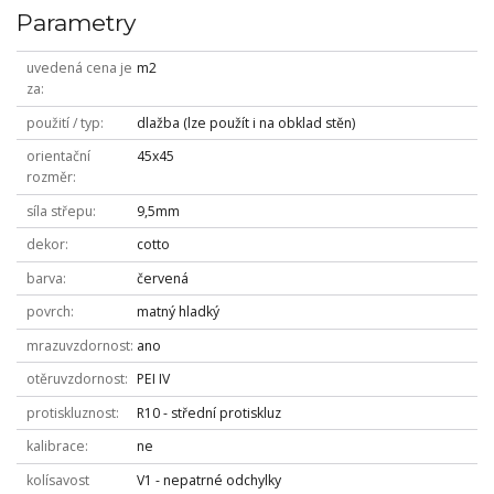
Parametry
uvedená cena je
m2
za
použití / typ
dlažba (lze použít i na obklad stěn)
orientační
45x45
rozměr
síla střepu
9,5mm
dekor
cotto
barva
červená
povrch
matný hladký
mrazuvzdornost
ano
otěruvzdornost
PEI IV
protiskluznost
R10 - střední protiskluz
kalibrace
ne
kolísavost
V1 - nepatrné odchylky