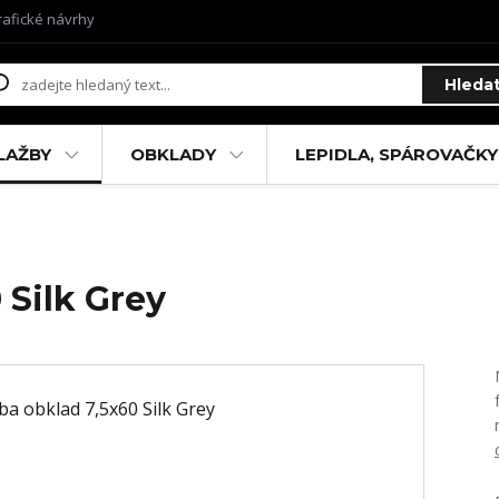
rafické návrhy
Hleda
LAŽBY
OBKLADY
LEPIDLA, SPÁROVAČKY
 Silk Grey