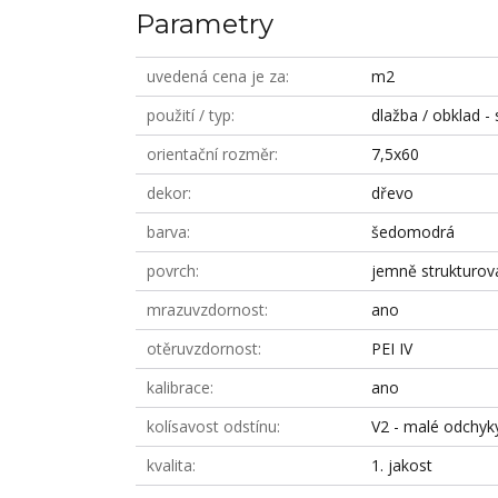
Parametry
uvedená cena je za
m2
použití / typ
dlažba / obklad - 
orientační rozměr
7,5x60
dekor
dřevo
barva
šedomodrá
povrch
jemně strukturov
mrazuvzdornost
ano
otěruvzdornost
PEI IV
kalibrace
ano
kolísavost odstínu
V2 - malé odchyk
kvalita
1. jakost