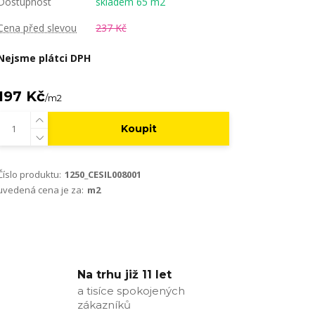
Dostupnost
skladem 65 m2
Cena před slevou
237 Kč
Nejsme plátci DPH
197 Kč
/
m2
Koupit
Číslo produktu:
1250_CESIL008001
uvedená cena je za:
m2
Na trhu již 11 let
a tisíce spokojených
zákazníků