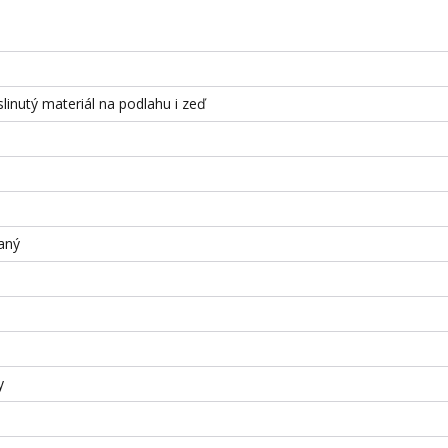
slinutý materiál na podlahu i zeď
aný
y