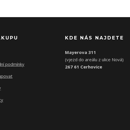
ÁKUPU
KDE NÁS NAJDETE
Mayerova 311
(vjezd do areálu z ulice Nová)
ní podmínky
267 61 Cerhovice
upovat
y
ty