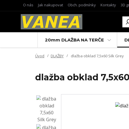
O nás
Jak nakupovat
Obch. podmínky
Kontakty
3D g
20mm DLAŽBA NA TERČE
D
Úvod
DLAŽBY
dlažba obklad 7,5x60 Silk Grey
dlažba obklad 7,5x60