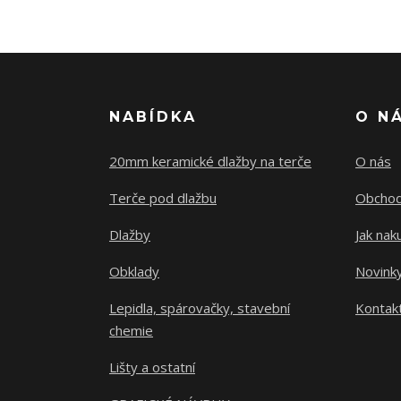
NABÍDKA
O N
20mm keramické dlažby na terče
O nás
Terče pod dlažbu
Obchod
Dlažby
Jak nak
Obklady
Novink
Lepidla, spárovačky, stavební
Kontak
chemie
Lišty a ostatní