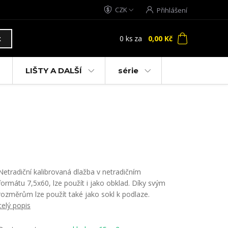
CZK
Přihlášení
0
ks
za
0,00 Kč
t
LIŠTY A DALŠÍ
série
Netradiční kalibrovaná dlažba v netradičním
formátu 7,5x60, lze použít i jako obklad. Díky svým
rozměrům lze použít také jako sokl k podlaze.
celý popis