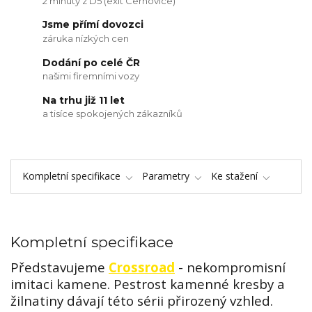
2 minuty z D5 (exit Cerhovice)
Jsme přímí dovozci
záruka nízkých cen
Dodání po celé ČR
našimi firemními vozy
Na trhu již 11 let
a tisíce spokojených zákazníků
Kompletní specifikace
Parametry
Ke stažení
Kompletní specifikace
Představujeme
Crossroad
- nekompromisní
imitaci kamene. Pestrost kamenné kresby a
žilnatiny dávají této sérii přirozený vzhled.