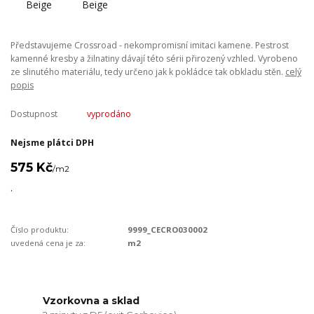
Představujeme Crossroad - nekompromisní imitaci kamene. Pestrost
kamenné kresby a žilnatiny dávají této sérii přirozený vzhled. Vyrobeno
ze slinutého materiálu, tedy určeno jak k pokládce tak obkladu stěn.
celý
popis
Dostupnost
vyprodáno
Nejsme plátci DPH
575 Kč
/
m2
.
Číslo produktu:
9999_CECRO030002
uvedená cena je za:
m2
Vzorkovna a sklad