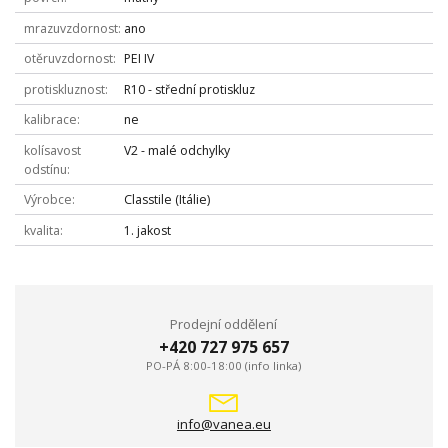
mrazuvzdornost
ano
otěruvzdornost
PEI IV
protiskluznost
R10 - střední protiskluz
kalibrace
ne
kolísavost
V2 - malé odchylky
odstínu
Výrobce
Classtile (Itálie)
kvalita
1. jakost
Prodejní oddělení
+420 727 975 657
PO-PÁ 8:00-18:00 (info linka)
info@vanea.eu