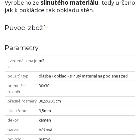
Vyrobeno ze
slinutého materiálu
, tedy určeno
jak k pokládce tak obkladu stěn.
Původ zboží
Parametry
uvedená cena je
m2
za
použití / typ
dlažba / obklad - slinutý materiál na podlahu i zeď
orientační
30x30
rozměr
přesné rozměry
30,5x30,5cm
síla střepu
9,5mm
dekor
kámen
barva
béžová
povrch
matný