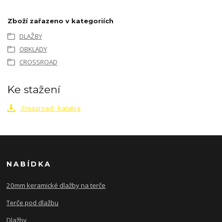
Zboží zařazeno v kategoriích
DLAŽBY
OBKLADY
CROSSROAD
Ke stažení
Crossroad - katalog
NABÍDKA
20mm keramické dlažby na terče
Terče pod dlažbu
Dlažby