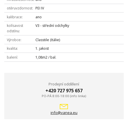
otěruvzdornost
PEI IV
kalibrace
ano
kolísavost
V3 - střední odchylky
odstínu
Výrobce
Classtile (Itálie)
kvalita
1. jakost
balení
1,08m2 / bal.
Prodejní oddělení
+420 727 975 657
PO-PÁ 8:00-18:00 (info linka)
info@vanea.eu