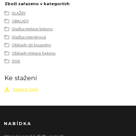
Zboží zařazeno v kategoriích
DLAŽBY
OBKLADY
Dlažba imitace betonu
Dlažba interiérová
Obklady do koupelny
Obklady imitace betonu
DISK
Ke stažení
Katalog - Disk
NABÍDKA