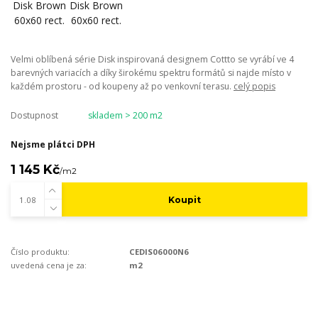
Velmi oblíbená série Disk inspirovaná designem Cottto se vyrábí ve 4
barevných variacích a díky širokému spektru formátů si najde místo v
každém prostoru - od koupeny až po venkovní terasu.
celý popis
Dostupnost
skladem > 200 m2
Nejsme plátci DPH
1 145 Kč
/
m2
Koupit
Číslo produktu:
CEDIS06000N6
uvedená cena je za:
m2