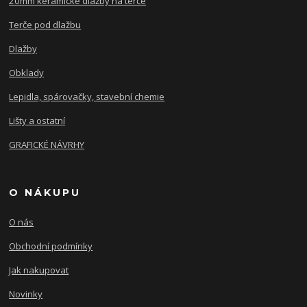
20mm keramické dlažby na terče
Terče pod dlažbu
Dlažby
Obklady
Lepidla, spárovačky, stavební chemie
Lišty a ostatní
GRAFICKÉ NÁVRHY
O NÁKUPU
O nás
Obchodní podmínky
Jak nakupovat
Novinky