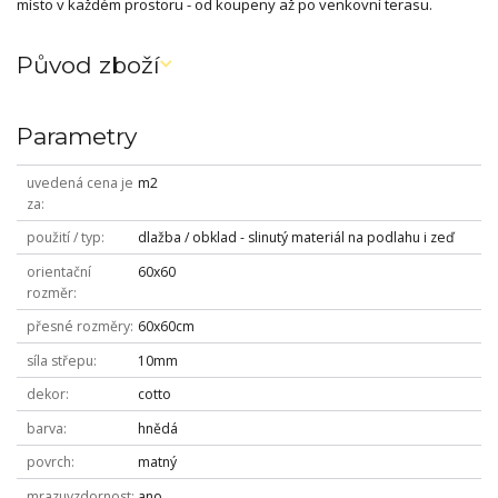
místo v každém prostoru - od koupeny až po venkovní terasu.
Původ zboží
Parametry
uvedená cena je
m2
za
použití / typ
dlažba / obklad - slinutý materiál na podlahu i zeď
orientační
60x60
rozměr
přesné rozměry
60x60cm
síla střepu
10mm
dekor
cotto
barva
hnědá
povrch
matný
mrazuvzdornost
ano