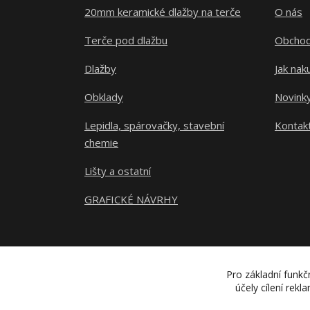
20mm keramické dlažby na terče
O nás
Terče pod dlažbu
Obchod
Dlažby
Jak nak
Obklady
Novink
Lepidla, spárovačky, stavební
Kontak
chemie
Lišty a ostatní
GRAFICKÉ NÁVRHY
Pro základní funkč
účely cílení rek