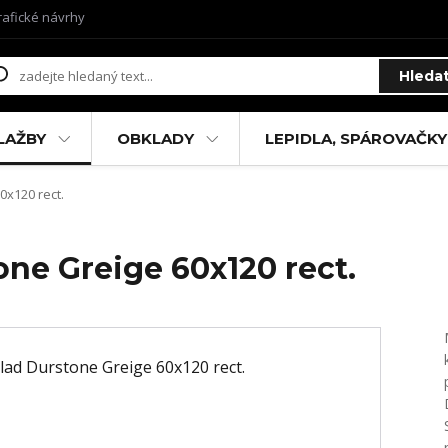
rafické návrhy
Hleda
LAŽBY
OBKLADY
LEPIDLA, SPÁROVAČKY
x120 rect.
ne Greige 60x120 rect.