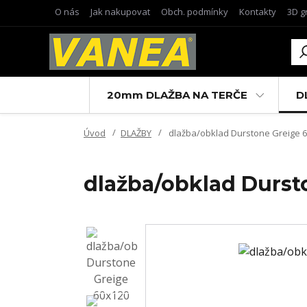
O nás
Jak nakupovat
Obch. podmínky
Kontakty
3D g
20mm DLAŽBA NA TERČE
D
Úvod
DLAŽBY
dlažba/obklad Durstone Greige 60
dlažba/obklad Dursto