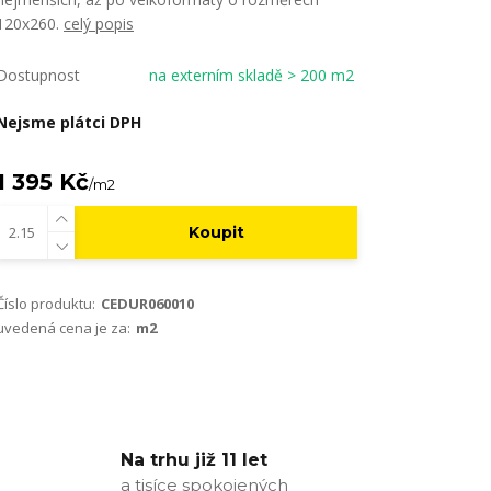
120x260.
celý popis
Dostupnost
na externím skladě > 200 m2
Nejsme plátci DPH
1 395 Kč
/
m2
Koupit
Číslo produktu:
CEDUR060010
uvedená cena je za:
m2
Na trhu již 11 let
a tisíce spokojených