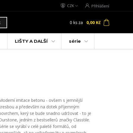
CZK
Přihlášení
0
ks
za
0,00 Kč
t
LIŠTY A DALŠÍ
série
Moderní imitace betonu - ovšem s jemnější
kresbou a především na dotek příjemným
povrchem, kerý se bude snadno udržovat - to je
Durstone, jedním z bestsellerů značky Classtile.
Série se vyrábí v celé paletě formátů, od
nejmenších, až po velkoformáty o rozměrech