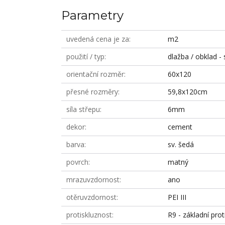
Parametry
uvedená cena je za
m2
použití / typ
dlažba / obklad - 
orientační rozměr
60x120
přesné rozměry
59,8x120cm
síla střepu
6mm
dekor
cement
barva
sv. šedá
povrch
matný
mrazuvzdornost
ano
otěruvzdornost
PEI III
protiskluznost
R9 - základní prot