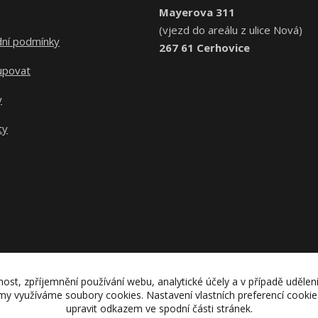
Mayerova 311
(vjezd do areálu z ulice Nová)
ní podmínky
267 61 Cerhovice
upovat
y
ty
nost, zpříjemnění používání webu, analytické účely a v případě udělen
lamy využíváme soubory cookies. Nastavení vlastních preferencí cooki
upravit odkazem ve spodní části stránek.
Upravit sběr cookies.