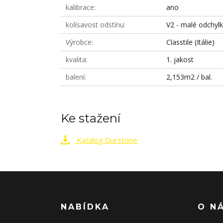
kalibrace
ano
kolísavost odstínu
V2 - malé odchyl
Výrobce
Classtile (Itálie)
kvalita
1. jakost
balení
2,153m2 / bal.
Ke stažení
Katalog Durstone
NABÍDKA
O N