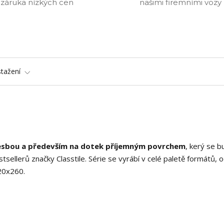
záruka nízkých cen
našimi firemními vozy
stažení
resbou a především na dotek příjemným povrchem
, kerý se b
stsellerů značky Classtile. Série se vyrábí v celé paletě formátů, 
20x260.