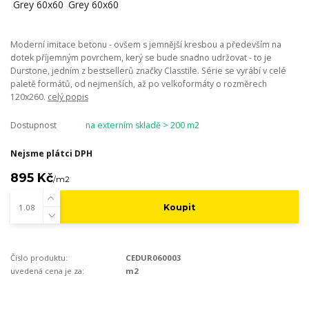
Moderní imitace betonu - ovšem s jemnější kresbou a především na
dotek příjemným povrchem, kerý se bude snadno udržovat - to je
Durstone, jedním z bestsellerů značky Classtile. Série se vyrábí v celé
paletě formátů, od nejmenších, až po velkoformáty o rozměrech
120x260.
celý popis
Dostupnost
na externím skladě > 200 m2
Nejsme plátci DPH
895 Kč
/
m2
Koupit
Číslo produktu:
CEDUR060003
uvedená cena je za:
m2