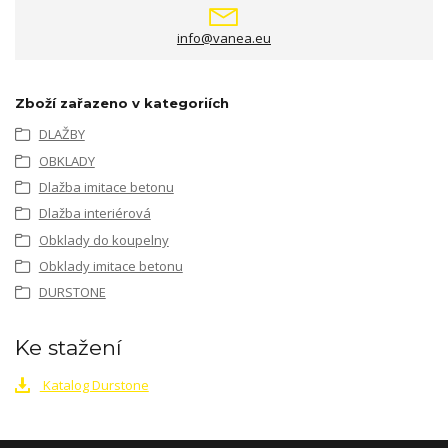
info@vanea.eu
Zboží zařazeno v kategoriích
DLAŽBY
OBKLADY
Dlažba imitace betonu
Dlažba interiérová
Obklady do koupelny
Obklady imitace betonu
DURSTONE
Ke stažení
Katalog Durstone