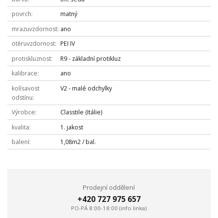
povrch
matný
mrazuvzdornost
ano
otěruvzdornost
PEI IV
protiskluznost
R9 - základní protikluz
kalibrace
ano
kolísavost
V2 - malé odchylky
odstínu
Výrobce
Classtile (Itálie)
kvalita
1. jakost
balení
1,08m2 / bal.
Prodejní oddělení
+420 727 975 657
PO-PÁ 8:00-18:00 (info linka)