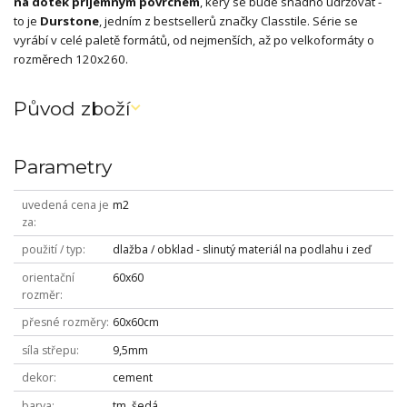
na dotek příjemným povrchem
, kerý se bude snadno udržovat -
to je
Durstone
, jedním z bestsellerů značky Classtile. Série se
vyrábí v celé paletě formátů, od nejmenších, až po velkoformáty o
rozměrech 120x260.
Původ zboží
Parametry
uvedená cena je
m2
za
použití / typ
dlažba / obklad - slinutý materiál na podlahu i zeď
orientační
60x60
rozměr
přesné rozměry
60x60cm
síla střepu
9,5mm
dekor
cement
barva
tm. šedá