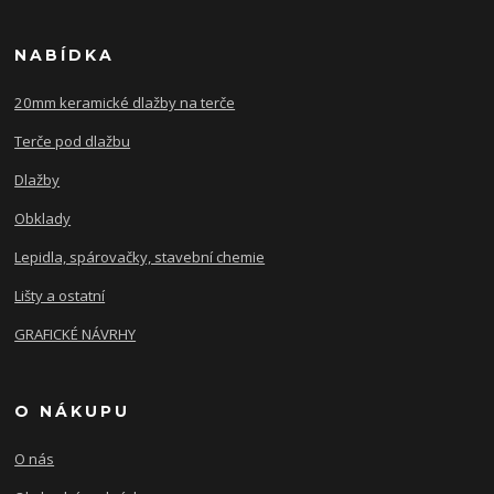
NABÍDKA
20mm keramické dlažby na terče
Terče pod dlažbu
Dlažby
Obklady
Lepidla, spárovačky, stavební chemie
Lišty a ostatní
GRAFICKÉ NÁVRHY
O NÁKUPU
O nás