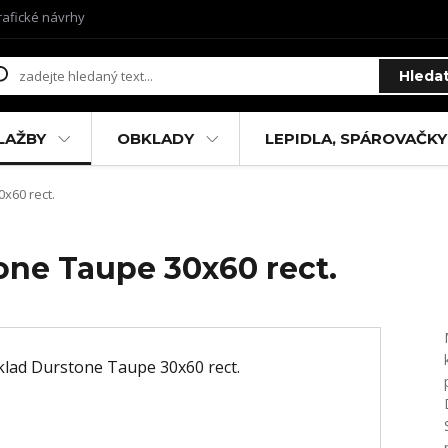
rafické návrhy
Hleda
LAŽBY
OBKLADY
LEPIDLA, SPÁROVAČKY
x60 rect.
one Taupe 30x60 rect.