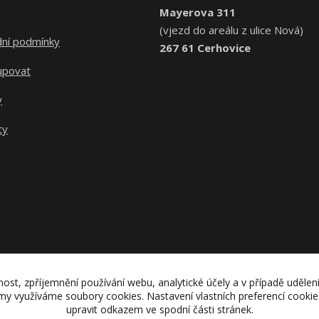
Mayerova 311
(vjezd do areálu z ulice Nová)
ní podmínky
267 61 Cerhovice
upovat
y
ty
nost, zpříjemnění používání webu, analytické účely a v případě udělen
lamy využíváme soubory cookies. Nastavení vlastních preferencí cooki
upravit odkazem ve spodní části stránek.
Upravit sběr cookies.