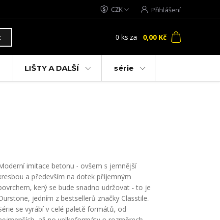
CZK
Přihlášení
0
ks
za
0,00 Kč
t
LIŠTY A DALŠÍ
série
Moderní imitace betonu - ovšem s jemnější
kresbou a především na dotek příjemným
povrchem, kerý se bude snadno udržovat - to je
Durstone, jedním z bestsellerů značky Classtile.
Série se vyrábí v celé paletě formátů, od
nejmenších, až po velkoformáty o rozměrech