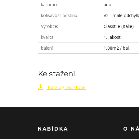
kalibrace
ano
kolísavost odstínu
V2 - malé odchyl
Výrobce
Classtile (Itálie)
kvalita
1. jakost
balení
1,08m2 / bal.
Ke stažení
Katalog Durstone
NABÍDKA
O N