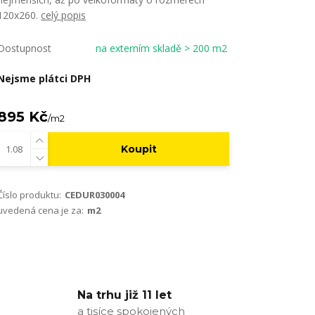
120x260.
celý popis
Dostupnost
na externím skladě > 200 m2
Nejsme plátci DPH
895 Kč
/
m2
Koupit
Číslo produktu:
CEDUR030004
uvedená cena je za:
m2
Na trhu již 11 let
a tisíce spokojených