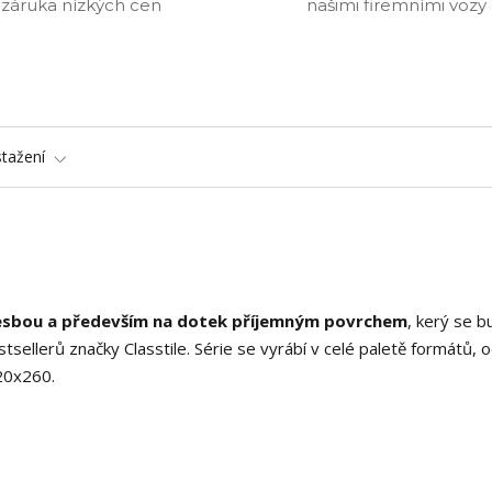
záruka nízkých cen
našimi firemními vozy
stažení
resbou a především na dotek příjemným povrchem
, kerý se b
stsellerů značky Classtile. Série se vyrábí v celé paletě formátů, 
20x260.