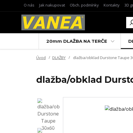
O nás
Jak nakupovat
Obch. podmínky
Kontakty
3D g
20mm DLAŽBA NA TERČE
D
Úvod
DLAŽBY
dlažba/obklad Durstone Taupe 30
dlažba/obklad Durst