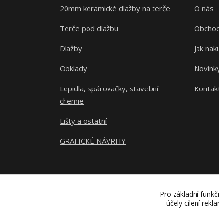
20mm keramické dlažby na terče
O nás
Terče pod dlažbu
Obchod
Dlažby
Jak nak
Obklady
Novink
Lepidla, spárovačky, stavební
Kontak
chemie
Lišty a ostatní
GRAFICKÉ NÁVRHY
Pro základní funkč
účely cílení rek