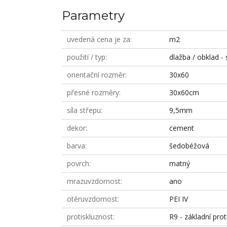
Parametry
uvedená cena je za
m2
použití / typ
dlažba / obklad - 
orientační rozměr
30x60
přesné rozměry
30x60cm
síla střepu
9,5mm
dekor
cement
barva
šedobéžová
povrch
matný
mrazuvzdornost
ano
otěruvzdornost
PEI IV
protiskluznost
R9 - základní prot