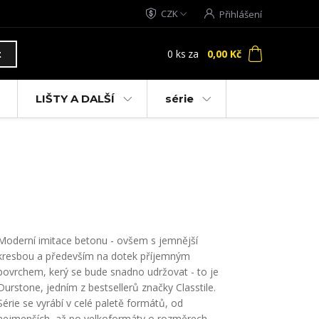
CZK
Přihlášení
0
ks
za
0,00 Kč
t
LIŠTY A DALŠÍ
série
Moderní imitace betonu - ovšem s jemnější
kresbou a především na dotek příjemným
povrchem, kerý se bude snadno udržovat - to je
Durstone, jedním z bestsellerů značky Classtile.
Série se vyrábí v celé paletě formátů, od
nejmenších, až po velkoformáty o rozměrech