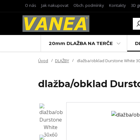
O nás
Jak nakupovat
Obch. podmínky
Kontakty
3D g
20mm DLAŽBA NA TERČE
D
Úvod
DLAŽBY
dlažba/obklad Durstone White 30x
dlažba/obklad Durst