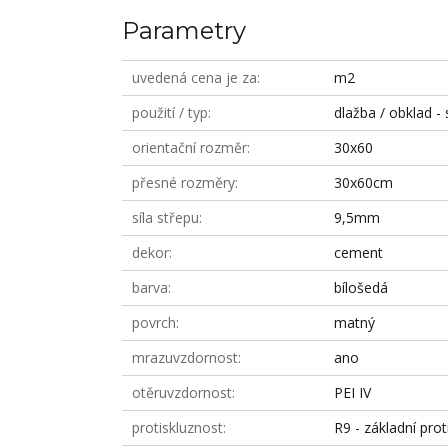
Parametry
uvedená cena je za
m2
použití / typ
dlažba / obklad - 
orientační rozměr
30x60
přesné rozměry
30x60cm
síla střepu
9,5mm
dekor
cement
barva
bílošedá
povrch
matný
mrazuvzdornost
ano
otěruvzdornost
PEI IV
protiskluznost
R9 - základní prot