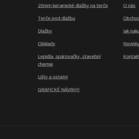
20mm keramické dlažby na terče
O nás
Terče pod dlažbu
Obchod
Dlažby
Jak nak
Obklady
Novink
Lepidla, spárovačky, stavební
Kontak
chemie
Lišty a ostatní
GRAFICKÉ NÁVRHY