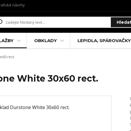
rafické návrhy
Hleda
LAŽBY
OBKLADY
LEPIDLA, SPÁROVAČKY
60 rect.
one White 30x60 rect.