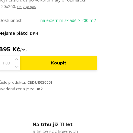
120x260.
celý popis
Dostupnost
na externím skladě > 200 m2
Nejsme plátci DPH
895 Kč
/
m2
Koupit
Číslo produktu:
CEDUR030001
uvedená cena je za:
m2
Na trhu již 11 let
a tisíce spokojených