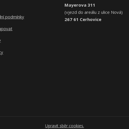
Mayerova 311
(vjezd do areálu z ulice Nová)
ní podmínky
267 61 Cerhovice
upovat
y
ty
Upravit sběr cookies.