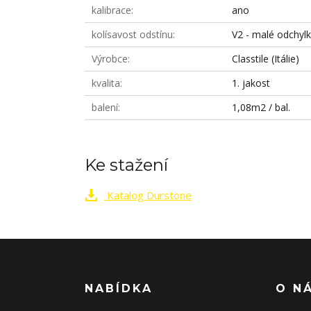
kalibrace
ano
kolísavost odstínu
V2 - malé odchyl
Výrobce
Classtile (Itálie)
kvalita
1. jakost
balení
1,08m2 / bal.
Ke stažení
Katalog Durstone
NABÍDKA
O N