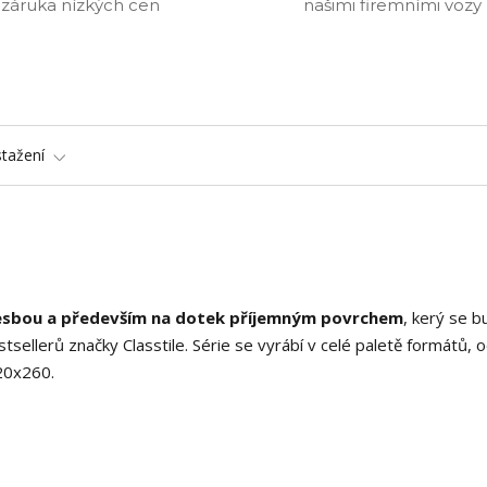
záruka nízkých cen
našimi firemními vozy
stažení
resbou a především na dotek příjemným povrchem
, kerý se b
stsellerů značky Classtile. Série se vyrábí v celé paletě formátů, 
20x260.