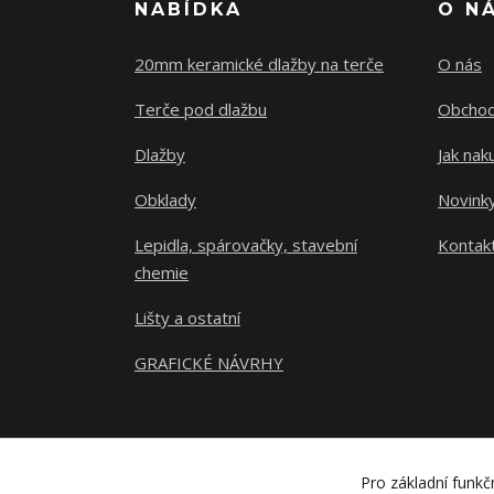
NABÍDKA
O N
20mm keramické dlažby na terče
O nás
Terče pod dlažbu
Obchod
Dlažby
Jak nak
Obklady
Novink
Lepidla, spárovačky, stavební
Kontak
chemie
Lišty a ostatní
GRAFICKÉ NÁVRHY
Pro základní funkč