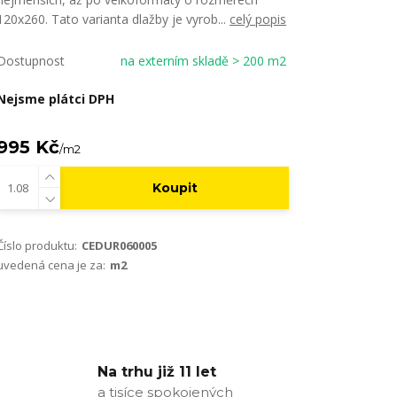
120x260. Tato varianta dlažby je vyrob...
celý popis
Dostupnost
na externím skladě > 200 m2
Nejsme plátci DPH
995 Kč
/
m2
Koupit
Číslo produktu:
CEDUR060005
uvedená cena je za:
m2
Na trhu již 11 let
a tisíce spokojených