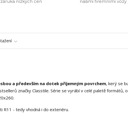
záruka nízkých cen
našimi firemními vozy
stažení
resbou a především na dotek příjemným povrchem
, kerý se b
stsellerů značky Classtile. Série se vyrábí v celé paletě formátů, 
20x260.
ti R11 - tedy vhodná i do exteriéru.