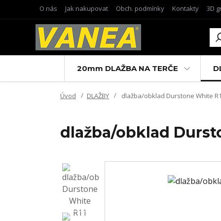
O nás
Jak nakupovat
Obch. podmínky
Kontakty
3D g
20mm DLAŽBA NA TERČE
D
Úvod
DLAŽBY
dlažba/obklad Durstone White R11
dlažba/obklad Dursto