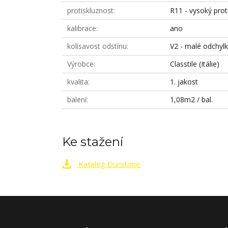
protiskluznost
R11 - vysoký prot
kalibrace
ano
kolísavost odstínu
V2 - malé odchyl
Výrobce
Classtile (Itálie)
kvalita
1. jakost
balení
1,08m2 / bal.
Ke stažení
Katalog Durstone