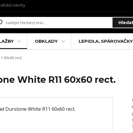
rafické návrhy
Hleda
LAŽBY
OBKLADY
LEPIDLA, SPÁROVAČKY
 60x60 rect.
ne White R11 60x60 rect.