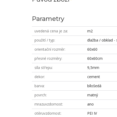
Parametry
uvedená cena je za
m2
použití / typ
dlažba / obklad - 
orientační rozměr
60x60
přesné rozměry
60x60cm
síla střepu
9,5mm
dekor
cement
barva
bílošedá
povrch
matný
mrazuvzdornost
ano
otěruvzdornost
PEI IV