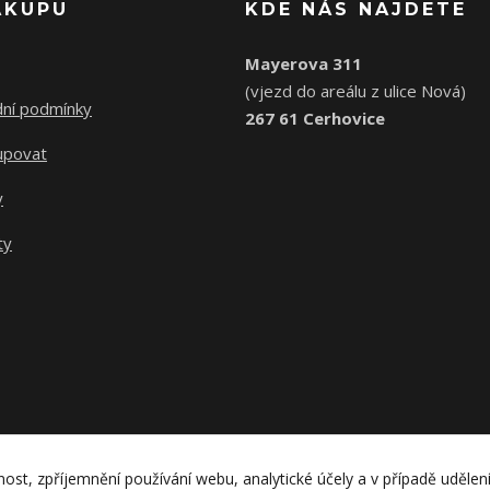
ÁKUPU
KDE NÁS NAJDETE
Mayerova 311
(vjezd do areálu z ulice Nová)
ní podmínky
267 61 Cerhovice
upovat
y
ty
nost, zpříjemnění používání webu, analytické účely a v případě udělen