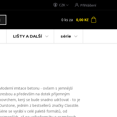
CZK
Přihlášení
0
ks
za
0,00 Kč
t
LIŠTY A DALŠÍ
série
Moderní imitace betonu - ovšem s jemnější
kresbou a především na dotek příjemným
povrchem, kerý se bude snadno udržovat - to je
Durstone, jedním z bestsellerů značky Classtile.
Série se vyrábí v celé paletě formátů, od
nejmenších, až po velkoformáty o rozměrech