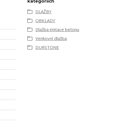
kategoriích
DLAŽBY
OBKLADY
Dlažba imitace betonu
Venkovní dlažba
DURSTONE