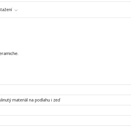
stažení
eramiche.
slinutý materiál na podlahu i zeď