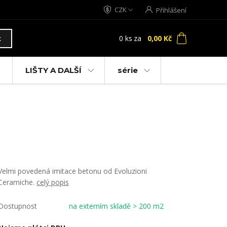
CZK
Přihlášení
0
ks
za
0,00 Kč
t
LIŠTY A DALŠÍ
série
Velmi povedená imitace betonu od Evoluzioni
Ceramiche.
celý popis
Dostupnost
na externím skladě > 200 m2