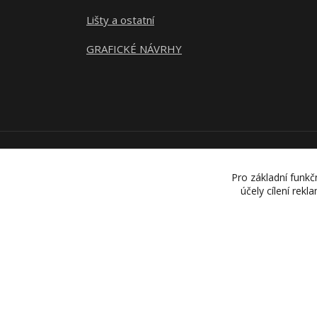
Lišty a ostatní
GRAFICKÉ NÁVRHY
Pro základní funkč
účely cílení rek