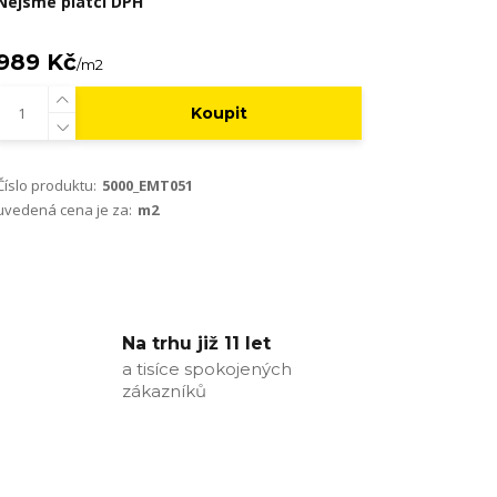
Nejsme plátci DPH
989 Kč
/
m2
Koupit
Číslo produktu:
5000_EMT051
uvedená cena je za:
m2
Na trhu již 11 let
a tisíce spokojených
zákazníků