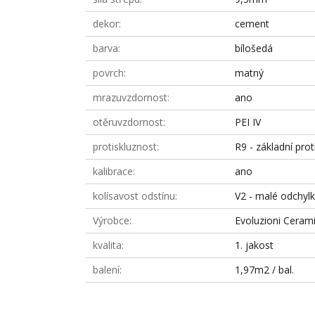
dekor
cement
barva
bílošedá
povrch
matný
mrazuvzdornost
ano
otěruvzdornost
PEI IV
protiskluznost
R9 - základní prot
kalibrace
ano
kolísavost odstínu
V2 - malé odchyl
Výrobce
Evoluzioni Ceramic
kvalita
1. jakost
balení
1,97m2 / bal.