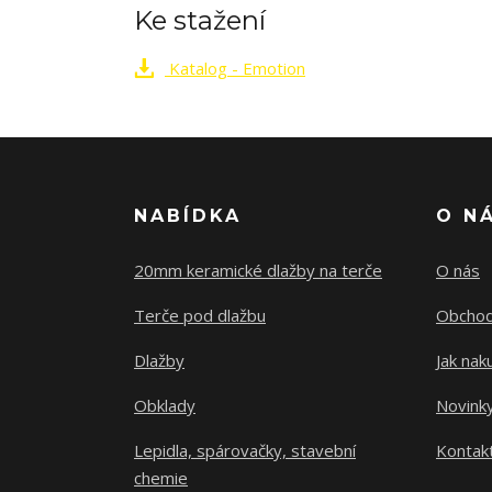
Ke stažení
Katalog - Emotion
NABÍDKA
O N
20mm keramické dlažby na terče
O nás
Terče pod dlažbu
Obchod
Dlažby
Jak nak
Obklady
Novink
Lepidla, spárovačky, stavební
Kontak
chemie