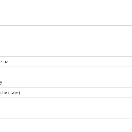
ikluz
ky
he (Itálie)