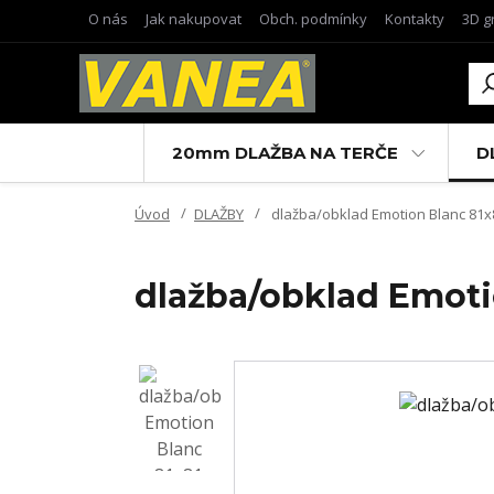
O nás
Jak nakupovat
Obch. podmínky
Kontakty
3D g
20mm DLAŽBA NA TERČE
D
Úvod
DLAŽBY
dlažba/obklad Emotion Blanc 81x8
dlažba/obklad Emotio