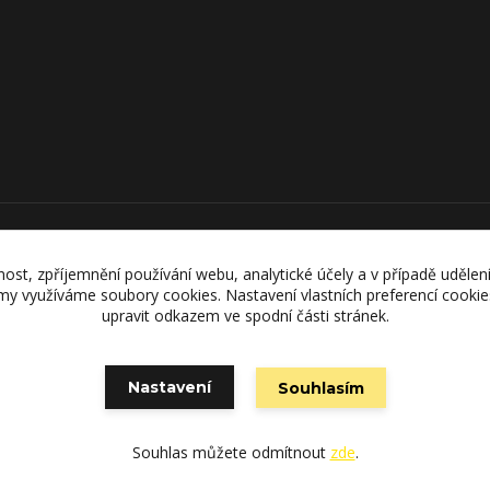
Upravit sběr cookies.
nost, zpříjemnění používání webu, analytické účely a v případě udělen
lamy využíváme soubory cookies. Nastavení vlastních preferencí cooki
upravit odkazem ve spodní části stránek.
Vytvořeno na
Eshop-rychle.cz
Nastavení
Souhlasím
Souhlas můžete odmítnout
zde
.