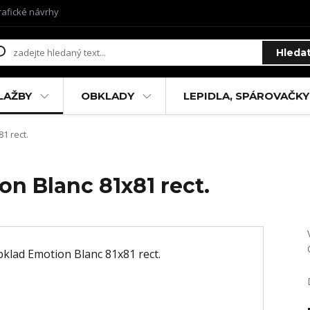
rafické návrhy
Hleda
LAŽBY
OBKLADY
LEPIDLA, SPÁROVAČKY
1 rect.
n Blanc 81x81 rect.