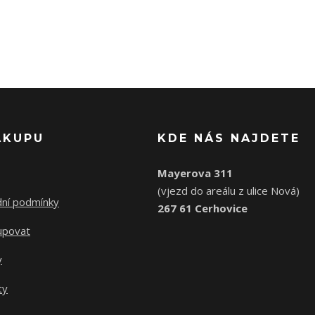
ÁKUPU
KDE NÁS NAJDETE
Mayerova 311
(vjezd do areálu z ulice Nová)
ní podmínky
267 61 Cerhovice
upovat
y
ty