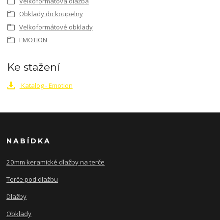
Velkoformátová dlažba
Obklady do koupelny
Velkoformátové obklady
EMOTION
Ke stažení
Katalog - Emotion
NABÍDKA
20mm keramické dlažby na terče
Terče pod dlažbu
Dlažby
Obklady