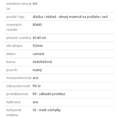
uvedená cena je
m2
za
použití / typ
dlažba / obklad - slinutý materiál na podlahu i zeď
orientační
80x80
rozměr
přesné rozměry
81x81cm
síla střepu
9,5mm
dekor
cement
barva
šedobéžová
povrch
matný
mrazuvzdornost
ano
otěruvzdornost
PEI IV
protiskluznost
R9 - základní protikluz
kalibrace
ano
kolísavost
V2 - malé odchylky
odstínu