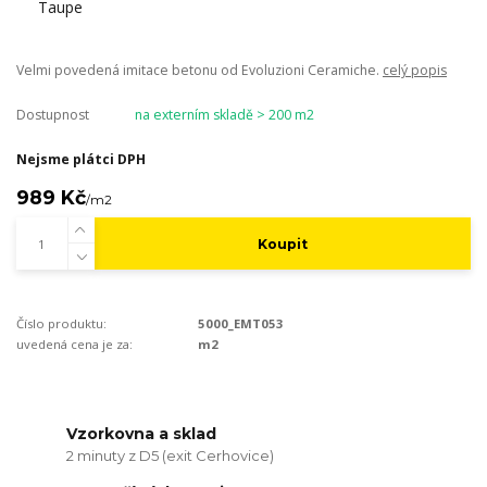
Velmi povedená imitace betonu od Evoluzioni Ceramiche.
celý popis
Dostupnost
na externím skladě > 200 m2
Nejsme plátci DPH
989 Kč
/
m2
Koupit
Číslo produktu:
5000_EMT053
uvedená cena je za:
m2
Vzorkovna a sklad
2 minuty z D5 (exit Cerhovice)