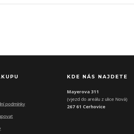
ÁKUPU
KDE NÁS NAJDETE
Mayerova 311
(vjezd do areálu z ulice Nová)
ní podmínky
267 61 Cerhovice
upovat
y