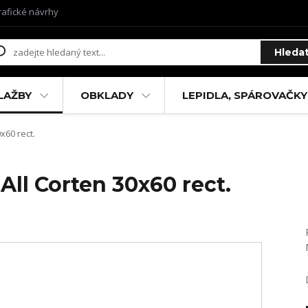
rafické návrhy
Hleda
LAŽBY
OBKLADY
LEPIDLA, SPÁROVAČKY
x60 rect.
ll Corten 30x60 rect.