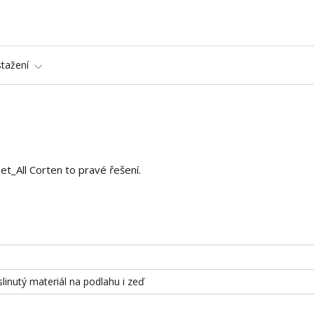
stažení
et_All Corten to pravé řešení.
slinutý materiál na podlahu i zeď