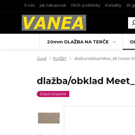
O nás
Jak nakupovat
Obch. podmínky
Kontakty
3D g
20mm DLAŽBA NA TERČE
D
Úvod
DLAŽBY
dlažba/obklad Meet_All Corten 30
dlažba/obklad Meet_A
Doporučujeme