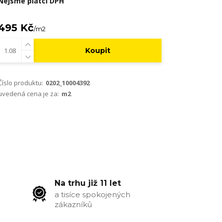
Nejsme plátci DPH
495 Kč
/
m2
Koupit
Číslo produktu:
0202_10004392
uvedená cena je za:
m2
Na trhu již 11 let
a tisíce spokojených
zákazníků