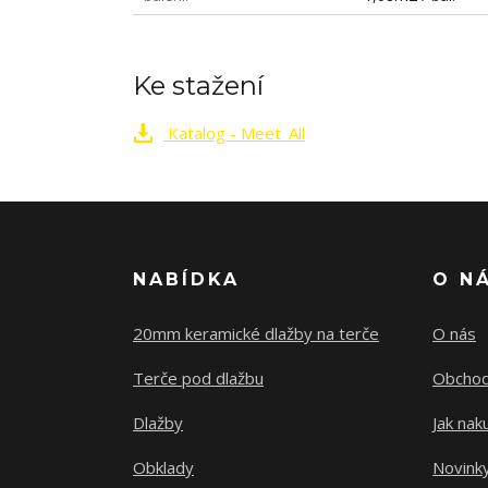
Ke stažení
Katalog - Meet_All
NABÍDKA
O N
20mm keramické dlažby na terče
O nás
Terče pod dlažbu
Obchod
Dlažby
Jak nak
Obklady
Novink