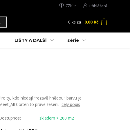
CZK
Přihlášení
0
ks
za
0,00 Kč
t
LIŠTY A DALŠÍ
série
Pro ty, kdo hledají "rezavě hnědou" barvu je
Meet_All Corten to pravé řešení.
celý popis
Dostupnost
skladem > 200 m2