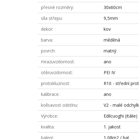
přesné rozměry
30x60cm
síla střepu
9,5mm
dekor
kov
barva
měděná
povrch
matný
mrazuvzdornost
ano
otěruvzdornost
PEI IV
protiskluznost
R10 - střední prot
kalibrace
ano
kolísavost odstínu
V2 - malé odchyl
Výrobce
Edilcuoghi (Itálie)
kvalita
1. jakost
balení
1,08m2 / bal.